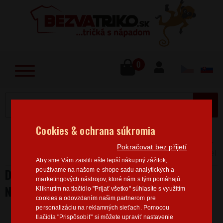
lose
u
0
MENU
Cookies & ochrana súkromia
Home
>
Vtipné nápisy
Dámská trička Vtipné nápisy
Pokračovat bez přijetí
Dámske tričko Mať taký zadok, to nie je žiadna prdel
Aby sme Vám zaistili ešte lepší nákupný zážitok,
DÁMSKE TRIČKO MAŤ TAKÝ ZADOK, TO
používame na našom e-shope sadu analytických a
marketingových nástrojov, ktoré nám s tým pomáhajú.
NIE JE ŽIADNA PRDEL
Kliknutím na tlačidlo "Prijať všetko" súhlasíte s využitím
cookies a odovzdaním našim partnerom pre
personalizáciu na reklamných sieťach. Pomocou
tlačidla "Prispôsobiť" si môžete upraviť nastavenie