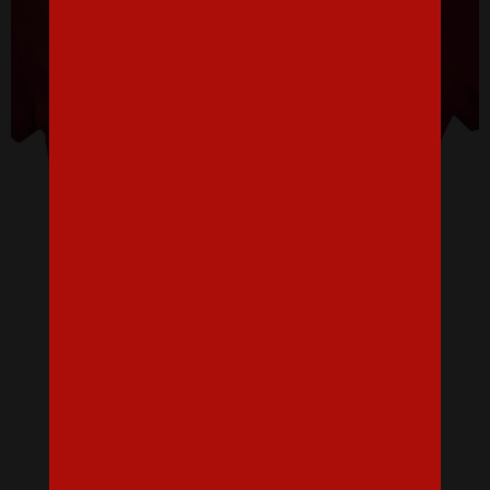
Dámske tričko pre milovníkov knižiek a čítania
16,07 €