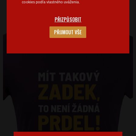
cookies podľa vlastného uváženia.
PŘIZPŮSOBIT
PŘIJMOUT VŠE