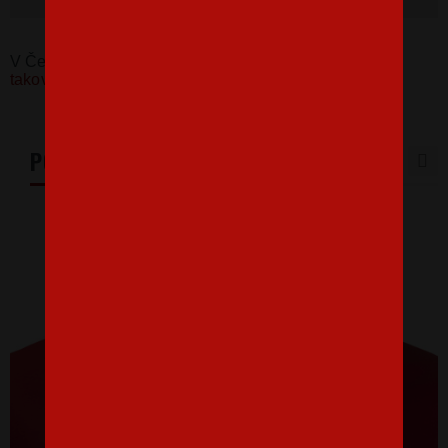
V Česku koupíte tento produkt zde:
Dámské tričko Mít
takový zadek, to není žádná prdel
PODOBNÉ PRODUKTY