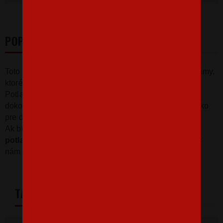
POPIS
Toto tričko s vtipnou potlačou je ako ušité pre všetky dámy,
ktoré sa môžu pochváliť výstavným zadočkom.
Potlač
"Mať taký zadok, to nie je žiadna prdel"
bude
dokonale provokatívnym kúskom v tvojom šatníku. Tričko
pre drzé baby bude skvelé pre akúkoľvek príležitosť.
Ak budeš chcieť tričko akokoľvek
upraviť, zmeniť
potlač alebo dotlačiť čokoľvek
podľa predstáv, napíš
nám na info@bezvatriko.cz a určite sa dohodneme.
TABULKA VELIKOSTÍ