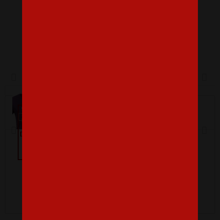
Dámské tílko
Dámské tričko s krátkým
rukávem