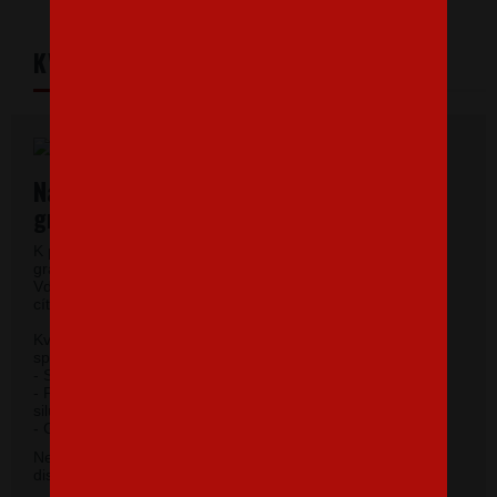
KVALITNÝ MATERIÁL
Najkvalitnejšie dámske tričká vysokej
gramáže.
K potlači využívame kvalitné dámske tričká vysokej
gramáže s veľmi krátkym rukávom a okrúhlym výstrihom.
Vďaka 100% materiálu bavlny sa budete pri jeho nosení
cítiť príjemne.
Kvalitný priekrčník s prídavkom 5 % elastanu so
spevňujúcou ramennou páskou.
- Silikónová úprava zaisťuje mäkký a splývavý omak.
- Priliehavý strih do hĺbky boku zvýrazňujúce dámsku
siluetu.
2
- Gramáž 185 g/m
.
Nevybrali ste si farbu v základnej ponuke? Máme k
dispozícii 41 odtieňov. Napíšte na
info@bezvatriko.cz
.