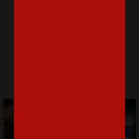
Dámske tričko na rozlúčku Bride 2
16,07 €