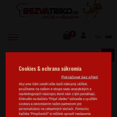
lose
u
0
MENU
Cookies & ochrana súkromia
Home
>
Tričká na rozlúčku
Dámske tričká na
Pokračovat bez přijetí
rozlúčku
Aby sme Vám zaistili ešte lepší nákupný zážitok,
používame na našom e-shope sadu analytických a
marketingových nástrojov, ktoré nám s tým pomáhajú.
Dámske tričká na rozlúčku
Kliknutím na tlačidlo "Prijať všetko" súhlasíte s využitím
cookies a odovzdaním našim partnerom pre
personalizáciu na reklamných sieťach. Pomocou
O svadbe a krásnych svadobných šatách snívajú snáď
tlačidla "Prispôsobiť" si môžete upraviť nastavenie