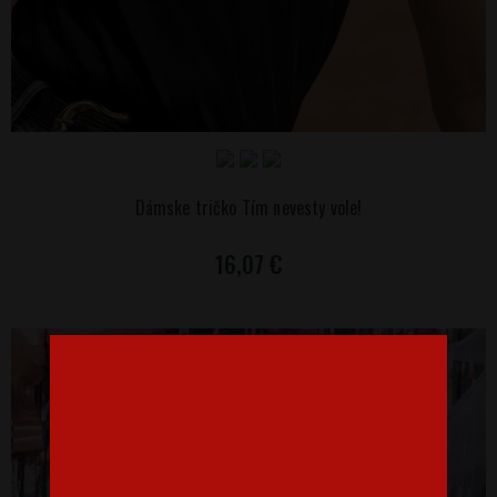
Dámske tričko Tím nevesty vole!
16,07 €