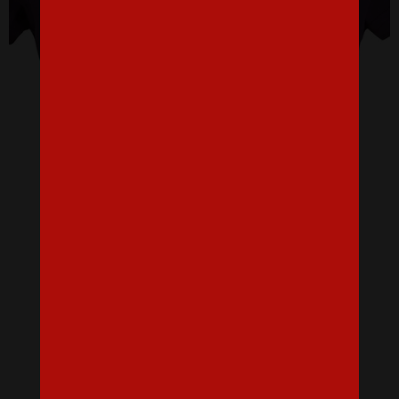
Dámske tričko Rozlúčková párty
16,07 €