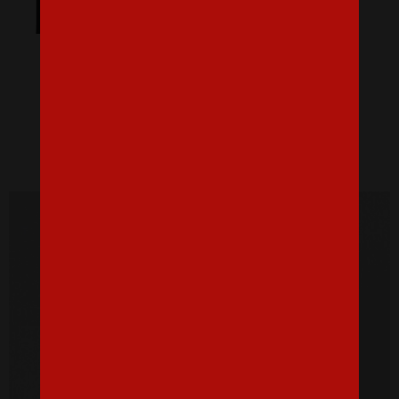
Pánské tričko Tím nevesty vole!
16,07 €