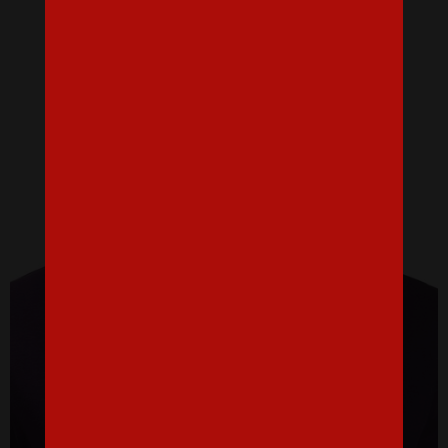
Dámske tričko na rozlúčku Babe
16,07 €