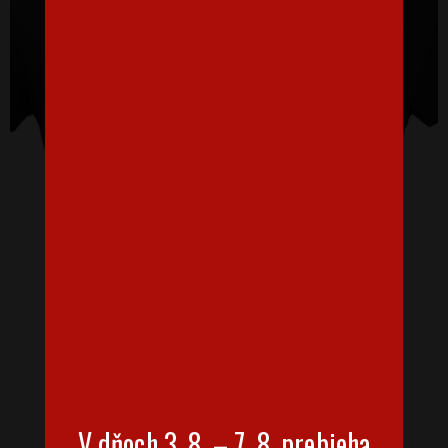
Dámske tričko Bride Team
16,07 €
V dňoch 3. 8. – 7. 8. prebieha