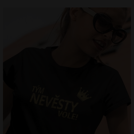
rozlúčková párty nezabudnuteľná.
Rozlúčkové tričká presne na mieru
Pokiaľ vás nič z našej ponuky dámskych tričiek na rozlúčku
nezaujalo, stačí napísať na
info@bezvatriko.cz
a my vám
radi vyrobíme tričká presne podľa vášho želania. Rovnako
tak sme schopní zaistiť inú farbu tričiek a potlače.