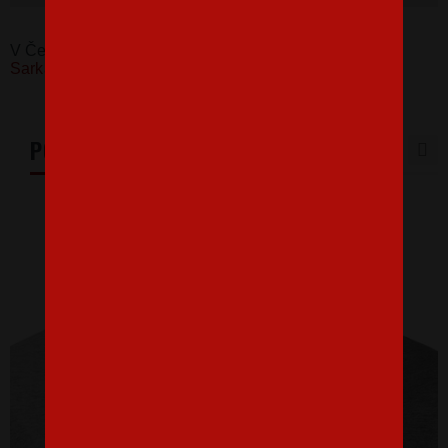
V Česku koupíte tento produkt zde:
Dámské tričko
Sarkasmus
PODOBNÉ PRODUKTY