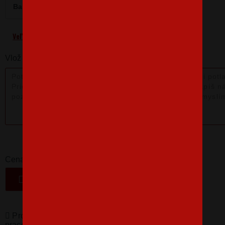
Barva
Velikost
L
Veľkostná tabuľka
Vlož nám poznámku k produktu:
16,07 €
-
+
Cena
VLOŽIŤ DO KOŠÍKA
Produkty pro vás vyrábíme! Doba dodání je 3-5
pracovních dní.