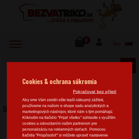
lose
u
0
MENU
Cookies & ochrana súkromia
Home
>
Vtipné motívy
Dámske tričká Vtipné motívy
Pokračovat bez přijetí
Dámske tričko Sarkazmus
Aby sme Vám zaistili ešte lepší nákupný zážitok,
DÁMSKE TRIČKO SARKAZMUS
používame na našom e-shope sadu analytických a
marketingových nástrojov, ktoré nám s tým pomáhajú.
Kliknutím na tlačidlo "Prijať všetko" súhlasíte s využitím
cookies a odovzdaním našim partnerom pre
personalizáciu na reklamných sieťach. Pomocou
tlačidla "Prispôsobiť" si môžete upraviť nastavenie