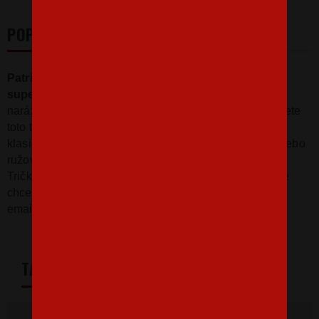
POPIS
Patrí SARKAZMUS medzi vaše
superschopnosti?
Ak ste tak dobrá, že niektoré vaše
narážky sú vážne brané ako pochvala, potom potrebujete
toto tričko. Decentný motív na hrudi bude skvelý na
klasickej čiernej. Tričko si však obľúbite aj v zelenej alebo
ružovej variante.
Tričko je k dispozícii v niekoľkých variantách. Ak by ste
chceli inú farbu trička alebo potlače, napíšte nám na
email info@beztvatriko.cz.
TABULKA VELIKOSTÍ