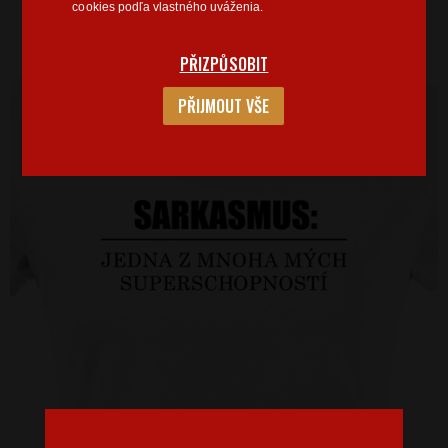
cookies podľa vlastného uváženia.
PŘIZPŮSOBIT
PŘIJMOUT VŠE