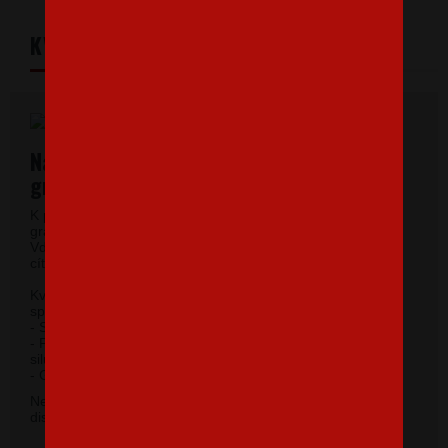
KVALITNÝ MATERIÁL
Najkvalitnejšie dámske tričká vysokej
gramáže.
K potlači využívame kvalitné dámske tričká vysokej
gramáže s veľmi krátkym rukávom a okrúhlym výstrihom.
Vďaka 100% materiálu bavlny sa budete pri jeho nosení
cítiť príjemne.
Kvalitný priekrčník s prídavkom 5 % elastanu so
spevňujúcou ramennou páskou.
- Silikónová úprava zaisťuje mäkký a splývavý omak.
- Priliehavý strih do hĺbky boku zvýrazňujúce dámsku
siluetu.
2
- Gramáž 185 g/m
.
Nevybrali ste si farbu v základnej ponuke? Máme k
dispozícii 41 odtieňov. Napíšte na
info@bezvatriko.cz
.