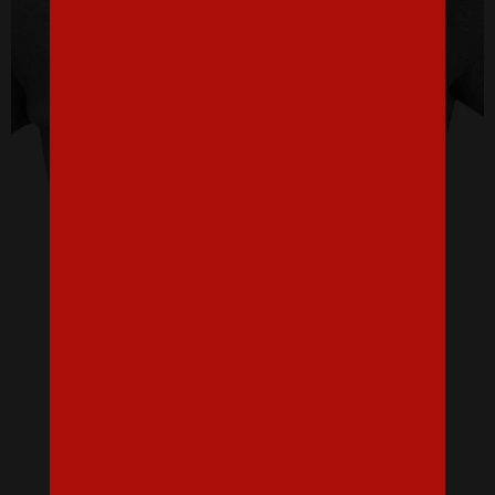
Dámské tričko No touchy touchy!
16,07 €