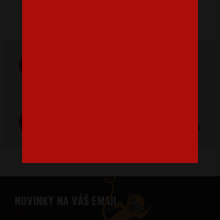
Doprava
ZADARMO
Poštovné
pri nákupe nad
od 3,2 €
42 €
Poctivá ručná
Tlačíme na
výroba v Česku
kvalitný textil
NOVINKY NA VÁŠ EMAIL