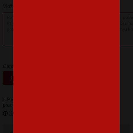
Vlož nám poznámku k produktu:
16,07 €
-
+
Cena
VLOŽIŤ DO KOŠÍKA
Produkty pro vás vyrábíme! Doba dodání je 3-5
pracovních dní.
Kedy bude doručené?