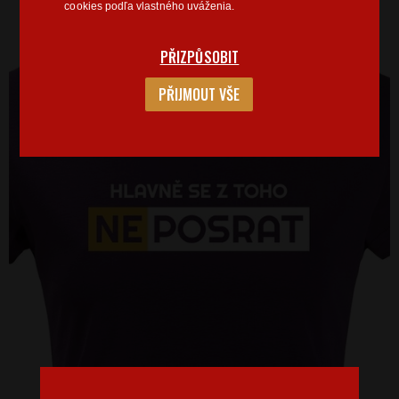
cookies podľa vlastného uváženia.
PŘIZPŮSOBIT
PŘIJMOUT VŠE