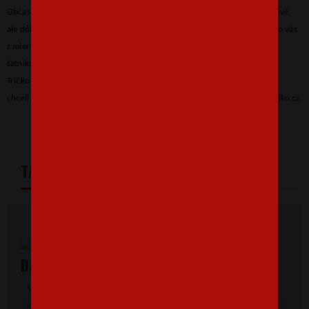
Občas sa človek dostane do rôznych situácií a všetky nie sú vždy len ružové,
ale dôležité je, sa z toho
NEPOSRAŤ.
Ak ste aj vy nad vecou, a len tak niečo vás
z miery nevyvedie, toto tričko nesmie chýbať vo vašom
šatníku.
Štýlovú potlač
Hlavne sa z toho neposrať si skrátka zamilujete!
Tričko je k dispozícii v niekoľkých farebných variantách. Pokiaľ by ste
chceli inú farbu trička alebo potlače, napíšte nám na email info@bezvatriko.cz.
TABULKA VELIKOSTÍ
Dámske tričká s krátkym rukávom
Veľkosť
Šírka
Dĺžka
xs
41
58