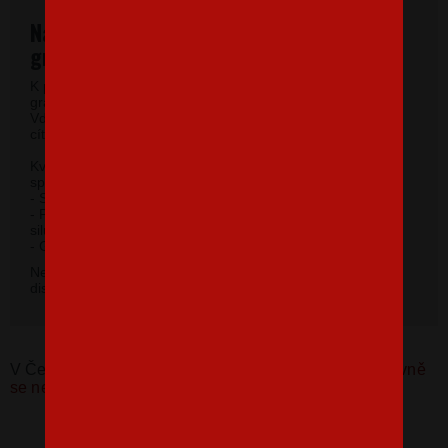
Najkvalitnejšie dámske tričká vysokej
gramáže.
K potlači využívame kvalitné dámske tričká vysokej
gramáže s veľmi krátkym rukávom a okrúhlym výstrihom.
Vďaka 100% materiálu bavlny sa budete pri jeho nosení
cítiť príjemne.
Kvalitný priekrčník s prídavkom 5 % elastanu so
spevňujúcou ramennou páskou.
- Silikónová úprava zaisťuje mäkký a splývavý omak.
- Priliehavý strih do hĺbky boku zvýrazňujúce dámsku
siluetu.
2
- Gramáž 185 g/m
.
Nevybrali ste si farbu v základnej ponuke? Máme k
dispozícii 41 odtieňov. Napíšte na
info@bezvatriko.cz
.
V Česku koupíte tento produkt zde:
Dámské tričko Hlavně
se neposrat