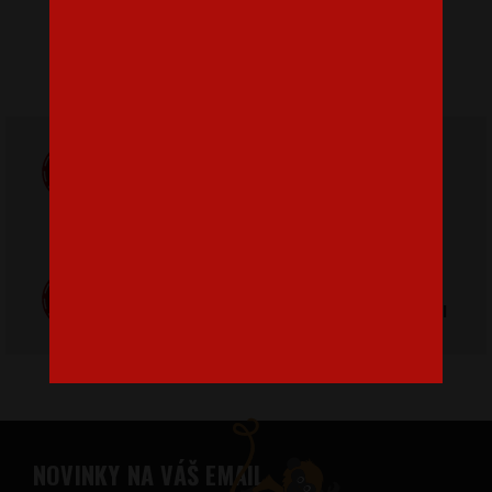
Doprava
ZADARMO
Poštovné
pri nákupe nad
od 3,2 €
42 €
Poctivá ručná
Tlačíme na
výroba v Česku
kvalitný textil
NOVINKY NA VÁŠ EMAIL