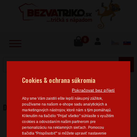
lose
u
0
MENU
Cookies & ochrana súkromia
Home
>
Vtipné nápisy
Dámská trička Vtipné nápisy
Pokračovat bez přijetí
Dámske tričko Hlavne sa neposrať
Aby sme Vám zaistili ešte lepší nákupný zážitok,
DÁMSKE TRIČKO HLAVNE SA NEPOSRAŤ
používame na našom e-shope sadu analytických a
marketingových nástrojov, ktoré nám s tým pomáhajú.
Kliknutím na tlačidlo "Prijať všetko" súhlasíte s využitím
cookies a odovzdaním našim partnerom pre
personalizáciu na reklamných sieťach. Pomocou
tlačidla "Prispôsobiť" si môžete upraviť nastavenie