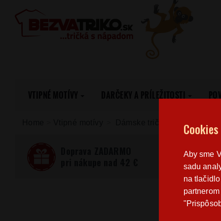
VTIPNÉ MOTÍVY
DARČEKY A PRÍLEŽITOSTI
PO
Home
>
Vtipné motívy
Dámske tričká Vtipné motívy
Cookies
Doprava ZADARMO
Aby sme Vá
pri nákupe nad 42 €
sadu analy
na tlačidl
partnerom 
"Prispôsob