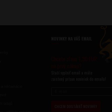
NOVINKY NA VÁŠ EMAIL
ienky
Chcete zľavu 1,30 EUR
y
na prvý nákup?
Stačí vyplniť email a máte
zaistený prísun noviniek do emailu!
 a reklamácie
xtil
h údajů
CHCEM DOSTÁVAŤ NOVINKY
 - affiliate provizní