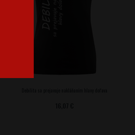
Debilita sa prejavuje nakláňaním hlavy doľava
16,07 €