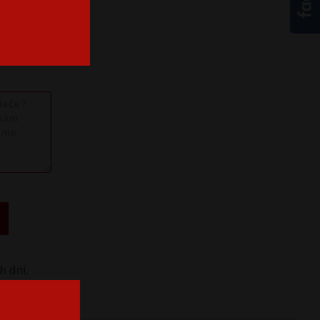
tabuľka
h dní.