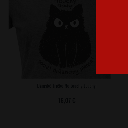
Dámské tričko No touchy touchy!
16,07 €