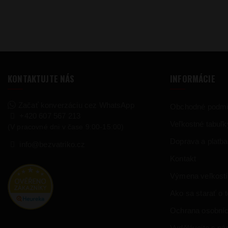
KONTAKTUJTE NÁS
INFORMÁCIE
Začať konverzáciu cez WhatsApp
Obchodné podm
+420 607 567 213
Veľkostné tabuľk
(V pracovné dni v čase 9:00-15:00)
Doprava a platba
info@bezvatriko.cz
Kontakt
Výmena veľkostí
Ako sa starať o te
Ochrana osobníc
Vydělávejte s námi