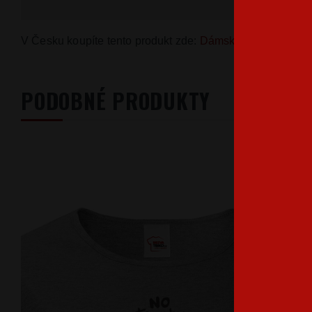
V Česku koupíte tento produkt zde:
Dámské tričko Allergic 
PODOBNÉ PRODUKTY