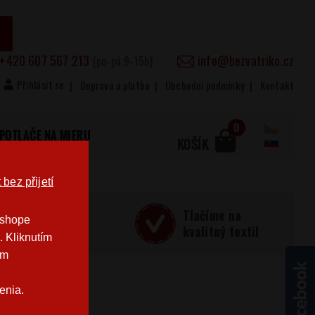
+420 607 567 213
info@bezvatriko.cz
(po-pá 9-15h)
Přihlásit se
Doprava a platba
Obchodní podmínky
Kontakt
0
POTLAČE NA MIERU
KOŠÍK
bez přijetí
učná
Tlačíme na
-shope
Česku
kvalitný textil
. Kliknutím
im
enia.