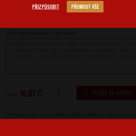
PŘIZPŮSOBIT
PŘIJMOUT VŠE
Veľkostná 
Barva
Velikost
M
Vlož nám poznámku k produktu:
16,07 €
VLOŽIŤ DO KOŠÍKA
-
+
Cena
Produkty pro vás vyrábíme! Doba dodání je 3-5 pracovníc
Kedy bude doručené?