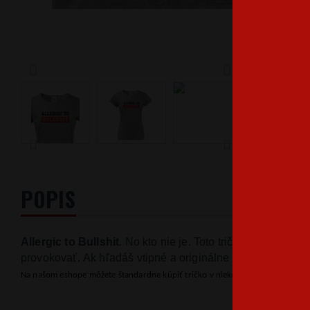
POPIS
Allergic to Bullshit
. No kto nie je. Toto tričko bude slúži
provokovať. Ak hľadáš vtipné a originálne
tričko s potlačo
Na našom eshope môžete štandardne kúpiť tričko v niekoľkých farbách s rôzn