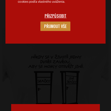
cookies podľa vlastného uváženia.
PŘIZPŮSOBIT
PŘIJMOUT VŠE