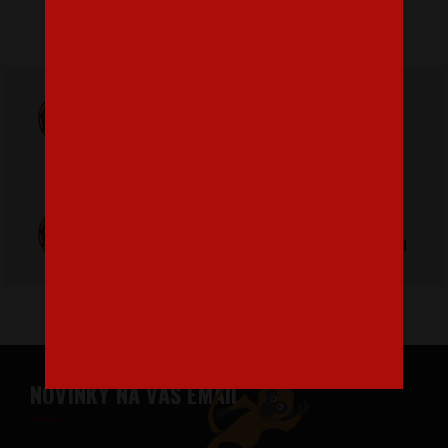
Doprava
ZADARMO
Poštovné
pri nákupe nad
od 3,2 €
42 €
Poctivá ručná
Tlačíme na
výroba v Česku
kvalitný textil
NOVINKY NA VÁŠ EMAIL