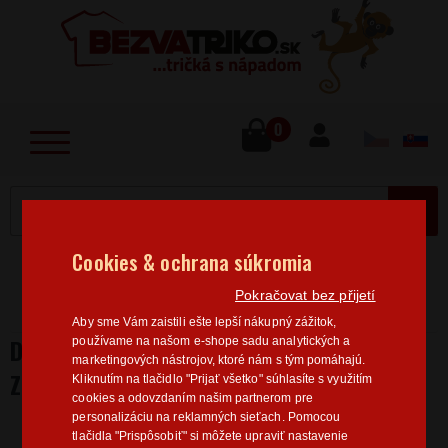
lose
u
0
MENU
Cookies & ochrana súkromia
Home
>
Vtipné motívy
Dámske tričká Vtipné motívy
Pokračovat bez přijetí
Dámske tričko Jedny dvere sa zatvoria
Aby sme Vám zaistili ešte lepší nákupný zážitok,
DÁMSKE TRIČKO JEDNY DVERE SA
používame na našom e-shope sadu analytických a
marketingových nástrojov, ktoré nám s tým pomáhajú.
ZATVORIA
Kliknutím na tlačidlo "Prijať všetko" súhlasíte s využitím
cookies a odovzdaním našim partnerom pre
personalizáciu na reklamných sieťach. Pomocou
tlačidla "Prispôsobiť" si môžete upraviť nastavenie