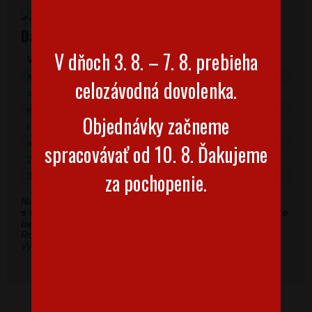
Dámske tričká s krátkym rukávom
V dňoch 3. 8. – 7. 8. prebieha
Veľkosť
Šírka
Dĺžka
xs
41
58
celozávodná dovolenka.
s
44
60
m
47
62
Objednávky začneme
l
50
64
xl
53
66
spracovávať od 10. 8. Ďakujeme
2xl
56
68
za pochopenie.
3xl
59
70
Naše dámske tričká sú o chlp menšie, pokiaľ váhate
s veľkosťou, odporúčame vybrať o veľkosť väčšiu ako
bežne nosíte.
Rozmery sú uvedené v cm.
Výrobná tolerancia môže byť ± 5 %.