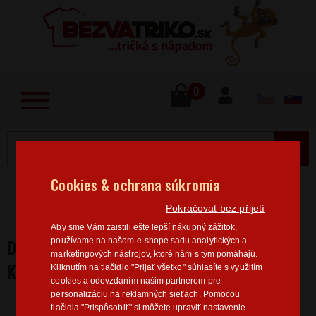
lose
u
0
MENU
Cookies & ochrana súkromia
Home
>
Hobby
Kniha
Dámske tričko pre
Pokračovat bez přijetí
milovníkov knižiek a čítania
Aby sme Vám zaistili ešte lepší nákupný zážitok,
DÁMSKE TRIČKO PRE MILOVNÍKOV
používame na našom e-shope sadu analytických a
marketingových nástrojov, ktoré nám s tým pomáhajú.
KNIŽIEK A ČÍTANIA
Kliknutím na tlačidlo "Prijať všetko" súhlasíte s využitím
cookies a odovzdaním našim partnerom pre
personalizáciu na reklamných sieťach. Pomocou
tlačidla "Prispôsobiť" si môžete upraviť nastavenie