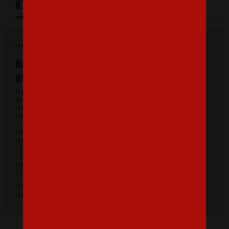
KVALITNÝ MATERIÁL
Najkvalitnejšie dámske tričká vysokej
gramáže.
K potlači využívame kvalitné dámske tričká vysokej
gramáže s veľmi krátkym rukávom a okrúhlym výstrihom.
Vďaka 100% materiálu bavlny sa budete pri jeho nosení
cítiť príjemne.
Kvalitný priekrčník s prídavkom 5 % elastanu so
spevňujúcou ramennou páskou.
- Silikónová úprava zaisťuje mäkký a splývavý omak.
- Priliehavý strih do hĺbky boku zvýrazňujúce dámsku
siluetu.
2
- Gramáž 185 g/m
.
Nevybrali ste si farbu v základnej ponuke? Máme k
dispozícii 41 odtieňov. Napíšte na
info@bezvatriko.cz
.