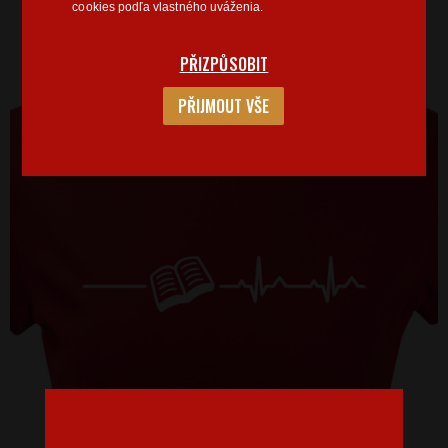
cookies podľa vlastného uváženia.
PŘIZPŮSOBIT
PŘIJMOUT VŠE