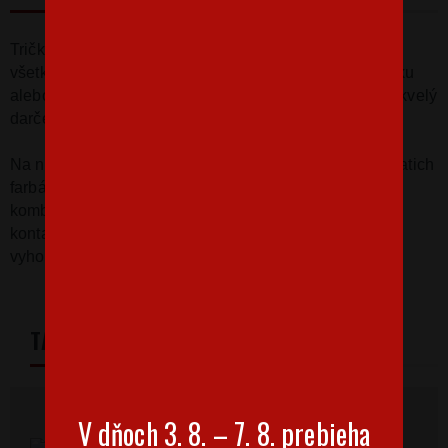
Tričko s
potlačou
tepu
a knihy
bude skvelý
darček pre
všetkých
náruživých čitateľov
.
Obdarujte
ním
mamičku
alebo
babičku
a
úspech bude
zaručený
.
Tričko
bude skvelý
darček k
narodeninám alebo k
Vianociam
.
Na našom
eshope
môžete
štandardne
kúpiť
tričko
v piatich
farbách
s
rôznou
farbou
potlače
.
Ak túžite
po inej
kombinácii
,
farbe
trička
alebo
potlače
,
určite
nás
kontaktujte
na email info@bezvatriko.cz
a
my vám
radi
vyhovieme
.
TABULKA VELIKOSTÍ
V dňoch 3. 8. – 7. 8. prebieha