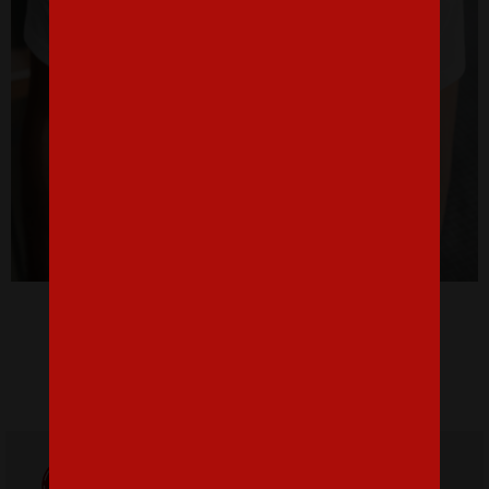
Pánske tričko pre milovníkov knižiek a čítania
16,07 €
Doprava
ZADARMO
Poštovné