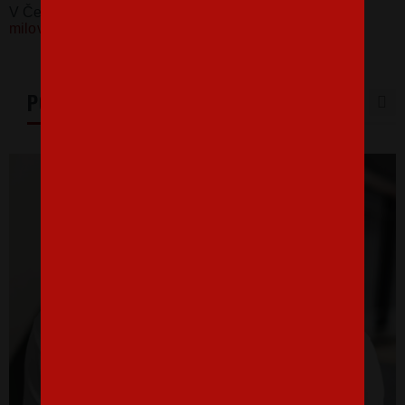
V Česku koupíte tento produkt zde:
Dámské tričko pro
milovníky knížek a četby
PODOBNÉ PRODUKTY