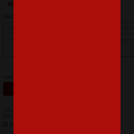
Veľkostná tabuľka
Vlož nám poznámku k produktu:
16,07 €
-
+
Cena
VLOŽIŤ DO KOŠÍKA
Produkty pro vás vyrábíme! Doba dodání je 3-5
pracovních dní.
Kedy bude doručené?