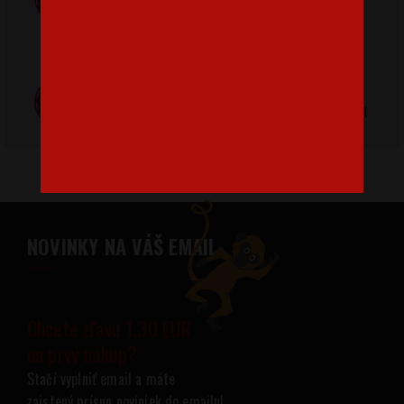
pri nákupe nad
od 3,2 €
42 €
Poctivá ručná
Tlačíme na
výroba v Česku
kvalitný textil
NOVINKY NA VÁŠ EMAIL
Chcete zľavu 1,30 EUR
na prvý nákup?
Stačí vyplniť email a máte
zaistený prísun noviniek do emailu!