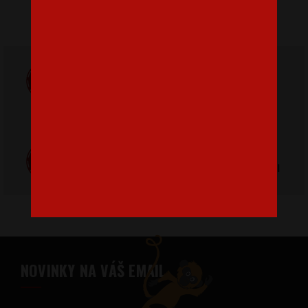
Doprava
ZADARMO
Poštovné
pri nákupe nad
od 3,2 €
42 €
Poctivá ručná
Tlačíme na
výroba v Česku
kvalitný textil
NOVINKY NA VÁŠ EMAIL