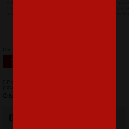
16,07 €
-
+
Cena
VLOŽIŤ DO KOŠÍKA
Produkty pro vás vyrábíme! Doba dodání je 3-5
pracovních dní.
Kedy bude doručené?
Overené našimi zákazníkmi