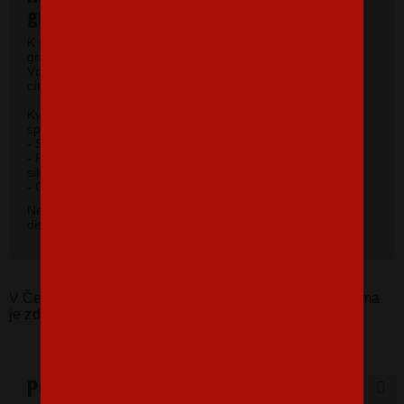
gramáže.
K potlači využívame kvalitné dámske tričká vysokej
gramáže s veľmi krátkym rukávom a okrúhlym výstrihom.
Vďaka 100% materiálu bavlny sa budete pri jeho nosení
cítiť príjemne.
Kvalitný priekrčník s prídavkom 5 % elastanu so
spevňujúcou ramennou páskou.
- Silikónová úprava zaisťuje mäkký a splývavý omak.
- Priliehavý strih do hĺbky boku zvýrazňujúce dámsku
siluetu.
2
- Gramáž 185 g/m
.
Nevybrali ste si farbu v základnej ponuke? Máme k
dispozícii 41 odtieňov. Napíšte na
info@bezvatriko.cz
.
V Česku koupíte tento produkt zde:
Dámské tričko Karma
je zdarma
PODOBNÉ PRODUKTY