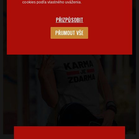
cookies podľa vlastného uváženia.
PŘIZPŮSOBIT
PŘIJMOUT VŠE