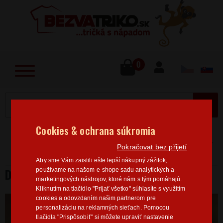
lose
u
0
MENU
Cookies & ochrana súkromia
Home
>
Vtipné nápisy
Dámská trička Vtipné nápisy
Pokračovat bez přijetí
Dámske tričko Karma je zdarma
Aby sme Vám zaistili ešte lepší nákupný zážitok,
DÁMSKE TRIČKO KARMA JE ZDARMA
používame na našom e-shope sadu analytických a
marketingových nástrojov, ktoré nám s tým pomáhajú.
Kliknutím na tlačidlo "Prijať všetko" súhlasíte s využitím
cookies a odovzdaním našim partnerom pre
personalizáciu na reklamných sieťach. Pomocou
tlačidla "Prispôsobiť" si môžete upraviť nastavenie