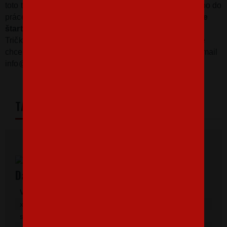
toto tričko bude jasná voľba. Vezmi tričko do školy alebo do
práce, a ukáž všetkým, že
pokiaľ Ťa niekto pravidelne
štartuje, karma mu to iste vráti.
Tričko je k dispozícii v niekoľkých variantách. Ak by ste
chceli inú farbu trička alebo potlače, napíšte nám na email
info@bezvatriko.cz.
TABULKA VELIKOSTÍ
Dámske tričká s krátkym rukávom
Veľkosť
Šírka
Dĺžka
xs
41
58
s
44
60