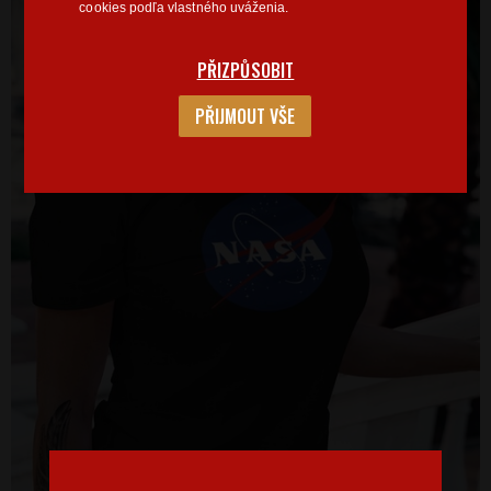
cookies podľa vlastného uváženia.
PŘIZPŮSOBIT
PŘIJMOUT VŠE