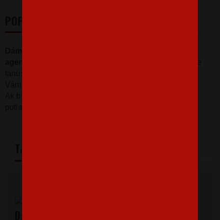
POPIS
Dámske
tričko s potlačou
americkej vesmírnej
agentúry NASA
nesmie v našej ponuke chýbať. Ak ste
fanúšik vesmírneho programu, alebo sa
Vám skrátka len páči toto logo, tričko je tu pre Vás.
Ak by sa vám páčila iná veľkosť alebo farba trička a
potlače, napíšte nám na email info@bezvatriko.cz
TABULKA VELIKOSTÍ
Dámske tričká s krátkym rukávom