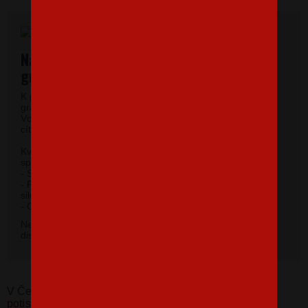
Najkvalitnejšie dámske tričká vysokej
gramáže.
K potlači využívame kvalitné dámske tričká vysokej
gramáže s veľmi krátkym rukávom a okrúhlym výstrihom.
Vďaka 100% materiálu bavlny sa budete pri jeho nosení
cítiť príjemne.
Kvalitný priekrčník s prídavkom 5 % elastanu so
spevňujúcou ramennou páskou.
- Silikónová úprava zaisťuje mäkký a splývavý omak.
- Priliehavý strih do hĺbky boku zvýrazňujúce dámsku
siluetu.
2
- Gramáž 185 g/m
.
Nevybrali ste si farbu v základnej ponuke? Máme k
dispozícii 41 odtieňov. Napíšte na
info@bezvatriko.cz
.
V Česku koupíte tento produkt zde:
Dámské tričko s
potiskem NASA