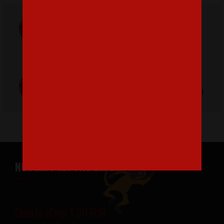
Doprava
ZADARMO
Poštovné
pri nákupe nad
od 3,2 €
42 €
Poctivá ručná
Tlačíme na
výroba v Česku
kvalitný textil
NOVINKY NA VÁŠ EMAIL
Chcete zľavu 1,30 EUR