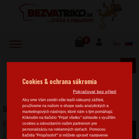
lose
u
0
MENU
Cookies & ochrana súkromia
Home
>
Vtipné motívy
Dámske tričká Vtipné motívy
Pokračovat bez přijetí
Dámske tričko s potlačou NASA
Aby sme Vám zaistili ešte lepší nákupný zážitok,
DÁMSKE TRIČKO S POTLAČOU NASA
používame na našom e-shope sadu analytických a
marketingových nástrojov, ktoré nám s tým pomáhajú.
Kliknutím na tlačidlo "Prijať všetko" súhlasíte s využitím
cookies a odovzdaním našim partnerom pre
personalizáciu na reklamných sieťach. Pomocou
tlačidla "Prispôsobiť" si môžete upraviť nastavenie