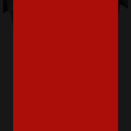
Dámské tričko No touchy touchy!
16,07 €