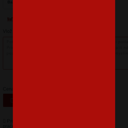
Barva
Velikost
M
Veľkostná tabuľka
Vlož nám poznámku k produktu:
16,07 €
-
+
Cena
VLOŽIŤ DO KOŠÍKA
Produkty pro vás vyrábíme! Doba dodání je 3-5
pracovních dní.