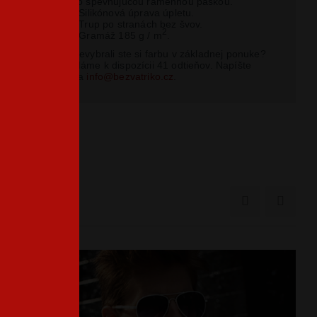
so spevňujúcou ramennou páskou.
- Silikónová úprava úpletu.
- Trup po stranách bez švov.
2
- Gramáž 185 g / m
.
Nevybrali ste si farbu v základnej ponuke?
Máme k dispozícii 41 odtieňov. Napíšte
na
info@bezvatriko.cz
.