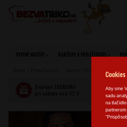
VTIPNÉ MOTÍVY
DARČEKY A PRÍLEŽITOSTI
PO
Home
>
Filmy/Seriály
Marvel / DC
Pánská trička
Cookies
Doprava ZADARMO
Aby sme Vá
pri nákupe nad 42 €
sadu analy
na tlačidl
partnerom 
"Prispôsob