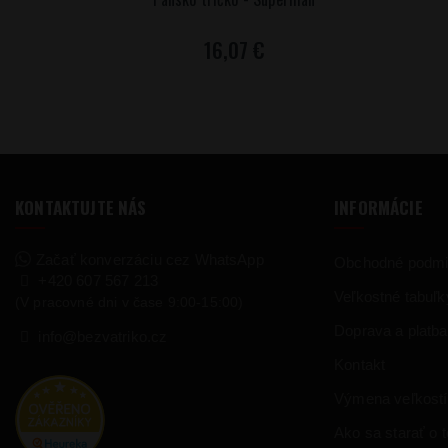
16,07 €
KONTAKTUJTE NÁS
INFORMÁCIE
Začať konverzáciu cez WhatsApp
Obchodné podm
+420 607 567 213
Veľkostné tabuľk
(V pracovné dni v čase 9:00-15:00)
Doprava a platba
info@bezvatriko.cz
Kontakt
Výmena veľkostí
Ako sa starať o te