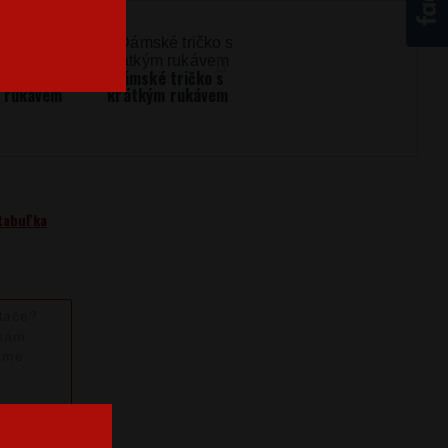
Dětská mikina
 triko s
Dámské tričko s
 rukávem
krátkým rukávem
tabuľka