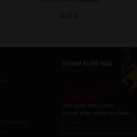
16,07 €
NOVINKY NA VÁŠ EMAIL
ienky
Chcete zľavu 1,30 EUR
y
na prvý nákup?
Stačí vyplniť email a máte
zaistený prísun noviniek do emailu!
 a reklamácie
xtil