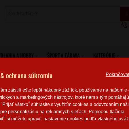
VOLANIA A HOBBY
ŠPORT A ZÁBAVA
KATEGÓRIE
 Marvel
Pánské tričko Batman
 & ochrana súkromia
Pokračovat 
Poštovné
Poctivá r
m zaistili ešte lepší nákupný zážitok, používame na našom e
od 3,2 €
výroba v 
tických a marketingových nástrojov, ktoré nám s tým pomáhajú
o "Prijať všetko" súhlasíte s využitím cookies a odovzdaním naš
pre personalizáciu na reklamných sieťach. Pomocou tlačidla
PÁNSKÉ TRIČKO BATMAN
iť" si môžete upraviť nastavenie cookies podľa vlastného uváž