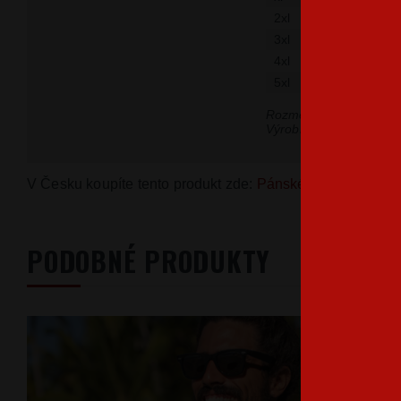
2xl
3xl
4xl
5xl
Rozmery sú uvedené v
Výrobná tolerancia môž
V Česku koupíte tento produkt zde:
Pánské tričko Batman
PODOBNÉ PRODUKTY