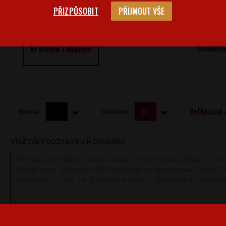
PŘIZPŮSOBIT
PŘIJMOUT VŠE
Dětské tričko
Dětské
Pánské tričko s
dlouhým
krátkým rukávem
Veľkostná 
Barva
Velikost
M
Vlož nám poznámku k produktu: