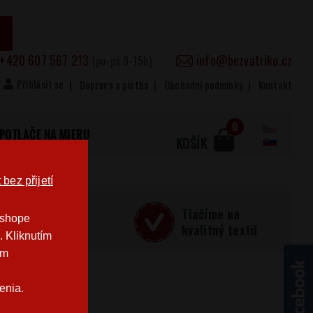
+420 607 567 213
info@bezvatriko.cz
(po-pá 9-15h)
Přihlásit se
Doprava a platba
Obchodní podmínky
Kontakt
0
POTLAČE NA MIERU
KOŠÍK
bez přijetí
učná
Tlačíme na
-shope
Česku
kvalitný textil
. Kliknutím
im
enia.