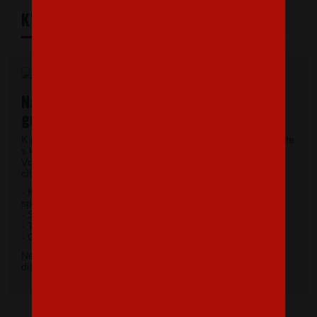
KVALITNÝ MATERIÁL
Najkvalitnejšie pánske tričká vysokej
gramáže
K potlači využívame kvalitné pánske tričká vysokej gramáže
s krátkym rukávom a moderným okrúhlym výstrihom.
Vďaka 100% materiálu bavlny sa budete pri jeho nosení
cítiť príjemne.
- Kvalitný priekrčník s prídavkom 5% elastanu so
spevňujúcou ramennou páskou.
- Silikónová úprava úpletu.
- Trup po stranách bez švov.
2
- Gramáž 185 g / m
.
Nevybrali ste si farbu v základnej ponuke? Máme k
dispozícii 41 odtieňov. Napíšte na
info@bezvatriko.cz
.