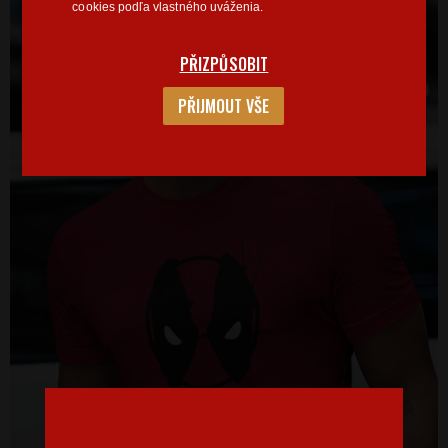
cookies podľa vlastného uváženia.
PŘIZPŮSOBIT
PŘIJMOUT VŠE