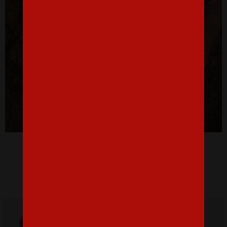
Pánské tričko Batman
16,07 €
Doprava
ZADARMO
Poštovné