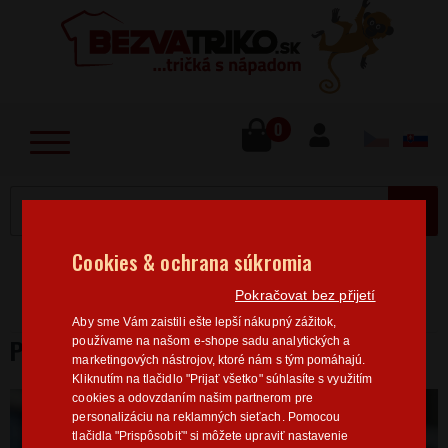
lose
u
0
MENU
Cookies & ochrana súkromia
Home
>
Filmy/Seriály
Marvel / DC
Pánská trička
Pokračovat bez přijetí
Marvel
Pánské tričko Deadpool
Aby sme Vám zaistili ešte lepší nákupný zážitok,
PÁNSKÉ TRIČKO DEADPOOL
používame na našom e-shope sadu analytických a
marketingových nástrojov, ktoré nám s tým pomáhajú.
Kliknutím na tlačidlo "Prijať všetko" súhlasíte s využitím
cookies a odovzdaním našim partnerom pre
personalizáciu na reklamných sieťach. Pomocou
tlačidla "Prispôsobiť" si môžete upraviť nastavenie