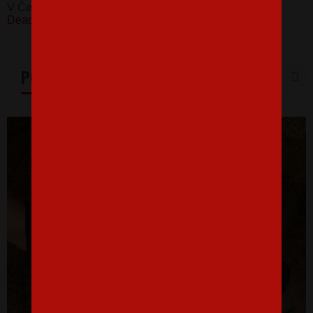
V Česku koupíte tento produkt zde:
Pánské tričko
Deadpool
PODOBNÉ PRODUKTY