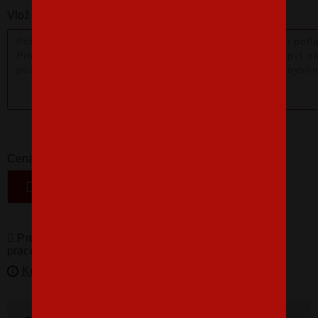
Vlož nám poznámku k produktu:
16,07 €
-
+
Cena
VLOŽIŤ DO KOŠÍKA
Produkty pro vás vyrábíme! Doba dodání je 3-5
pracovních dní.
Kedy bude doručené?