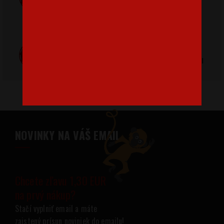
pri nákupe nad
od 3,2 €
42 €
Poctivá ručná
Tlačíme na
výroba v Česku
kvalitný textil
NOVINKY NA VÁŠ EMAIL
Chcete zľavu 1,30 EUR
na prvý nákup?
Stačí vyplniť email a máte
zaistený prísun noviniek do emailu!