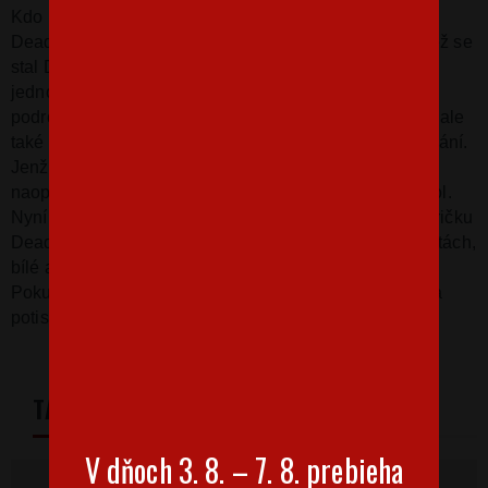
Kdo by neznal oblíbeného komiksového hrdinu
Deadpoola. Těžko by jste hledali jemu podobného. Než se
stal Deadpoolem, byl Wade Wilson člen speciálních
jednotek. Po diagnóze pokročilého stádia rakoviny se
podrobil experimentální léčbě, která ho nejen vyléčila, ale
také mu přinesla jedinečnou schopnost samouzdravování.
Jenže ejhle, po léčbě mu nezůstala jeho sexy tvář, ale
naopak. Přijal pak více než ochotně alter ego Deadpool.
Nyní můžete mít tohoto komiksového hrdinu na svém tričku
Deadpool. Tričko Deadpool můžete mít ve dvou variantách,
bílé a červené.
Pokud by se vám líbila jiná velikost nebo barva trička a
potisku, napište nám na email
info@bezvatriko.cz
TABULKA VELIKOSTÍ
V dňoch 3. 8. – 7. 8. prebieha