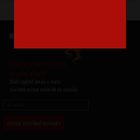
NOVINKY NA VÁŠ EMAIL
Chcete zľavu 1,30 EUR
na prvý nákup?
Stačí vyplniť email a máte
zaistený prísun noviniek do emailu!
CHCEM DOSTÁVAŤ NOVINKY