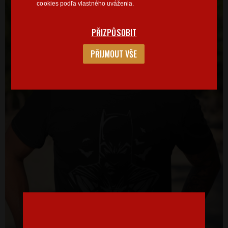
cookies podľa vlastného uváženia.
PŘIZPŮSOBIT
PŘIJMOUT VŠE