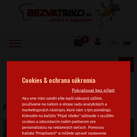
lose
u
0
MENU
Cookies & ochrana súkromia
Home
>
Filmy/Seriály
Marvel / DC
Pánská trička
Pokračovat bez přijetí
Marvel
Pánske tričko Batman
Aby sme Vám zaistili ešte lepší nákupný zážitok,
PÁNSKE TRIČKO BATMAN
používame na našom e-shope sadu analytických a
marketingových nástrojov, ktoré nám s tým pomáhajú.
Kliknutím na tlačidlo "Prijať všetko" súhlasíte s využitím
cookies a odovzdaním našim partnerom pre
personalizáciu na reklamných sieťach. Pomocou
tlačidla "Prispôsobiť" si môžete upraviť nastavenie