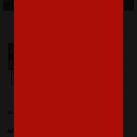
Dětské tričko
Pánské tričko s krátkým
rukávem
Barva
Velikost
XL
Veľkostná tabuľka