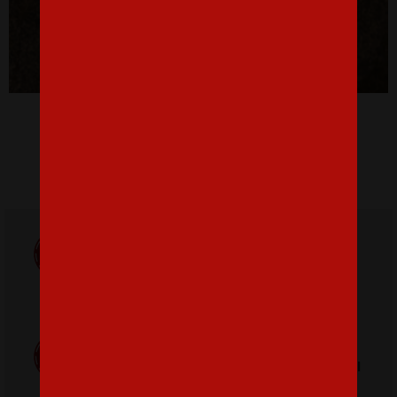
Pánské tričko Batman
16,07 €
Doprava
ZADARMO
Poštovné
pri nákupe nad
od 3,2 €
42 €
Poctivá ručná
Tlačíme na
výroba v Česku
kvalitný textil