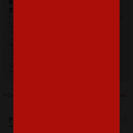
Najkvalitnejšie pánske tričká vysokej
gramáže
K potlači využívame kvalitné pánske tričká vysokej gramáže
s krátkym rukávom a moderným okrúhlym výstrihom.
Vďaka 100% materiálu bavlny sa budete pri jeho nosení
cítiť príjemne.
- Kvalitný priekrčník s prídavkom 5% elastanu so
spevňujúcou ramennou páskou.
- Silikónová úprava úpletu.
- Trup po stranách bez švov.
2
- Gramáž 185 g / m
.
Nevybrali ste si farbu v základnej ponuke? Máme k
dispozícii 41 odtieňov. Napíšte na
info@bezvatriko.cz
.
V Česku koupíte tento produkt zde:
Pánské tričko Batman
PODOBNÉ PRODUKTY