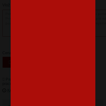
Vlož nám poznámku k produktu:
16,07 €
-
+
Cena
VLOŽIŤ DO KOŠÍKA
Produkty pro vás vyrábíme! Doba dodání je 3-5
pracovních dní.
Kedy bude doručené?