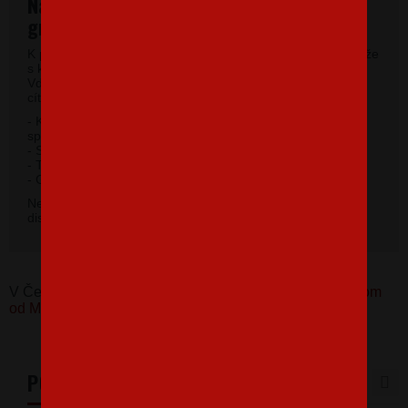
Najkvalitnejšie pánske tričká vysokej
gramáže
K potlači využívame kvalitné pánske tričká vysokej gramáže
s krátkym rukávom a moderným okrúhlym výstrihom.
Vďaka 100% materiálu bavlny sa budete pri jeho nosení
cítiť príjemne.
- Kvalitný priekrčník s prídavkom 5% elastanu so
spevňujúcou ramennou páskou.
- Silikónová úprava úpletu.
- Trup po stranách bez švov.
2
- Gramáž 185 g / m
.
Nevybrali ste si farbu v základnej ponuke? Máme k
dispozícii 41 odtieňov. Napíšte na
info@bezvatriko.cz
.
V Česku koupíte tento produkt zde:
Pánské tričko Venom
od Marvel
PODOBNÉ PRODUKTY