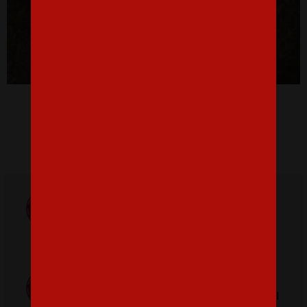
Pánské tričko Batman
16,07 €
Doprava
ZADARMO
Poštovné
pri nákupe nad
od 3,2 €
42 €
Poctivá ručná
Tlačíme na
výroba v Česku
kvalitný textil