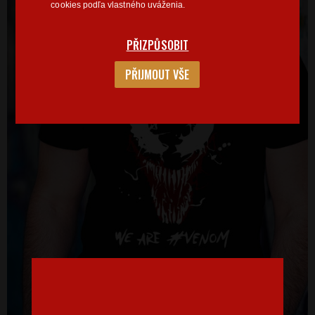
cookies podľa vlastného uváženia.
PŘIZPŮSOBIT
PŘIJMOUT VŠE