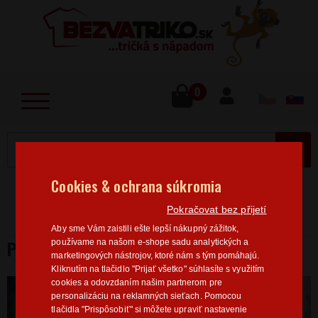
lose
u
0
MENU
Cookies & ochrana súkromia
Home
>
Filmy/Seriály
Marvel / DC
Pánská trička
Pokračovat bez přijetí
Marvel
Pánske tričko Venom od Marvel
Aby sme Vám zaistili ešte lepší nákupný zážitok,
PÁNSKE TRIČKO VENOM OD MARVEL
používame na našom e-shope sadu analytických a
marketingových nástrojov, ktoré nám s tým pomáhajú.
Kliknutím na tlačidlo "Prijať všetko" súhlasíte s využitím
cookies a odovzdaním našim partnerom pre
personalizáciu na reklamných sieťach. Pomocou
tlačidla "Prispôsobiť" si môžete upraviť nastavenie