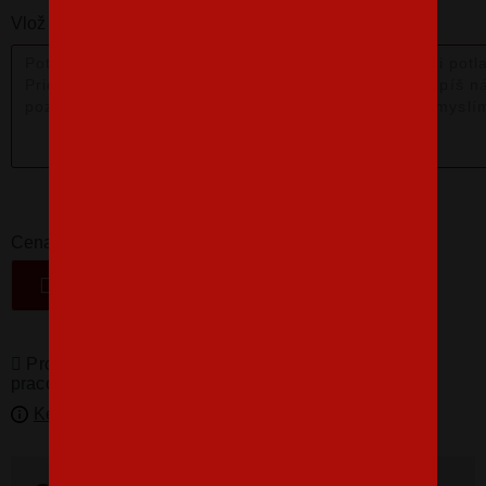
Vlož nám poznámku k produktu:
16,07 €
-
+
Cena
VLOŽIŤ DO KOŠÍKA
Produkty pro vás vyrábíme! Doba dodání je 3-5
pracovních dní.
Kedy bude doručené?