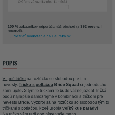
Ověřeno zákazníky před 11 měsíci
100 %
zákazníkov odporúča náš obchod (z
392 recenzií
recenzií).
Prezrieť hodnotenie na Heureka.sk
POPIS
Vtipné tričko
na rozlúčku so slobodou pre tím
nevesty.
Tričko s potlačou
Bride Squad
si jednoducho
zamilujete. S týmito tričkami to bude vážne jazda! Tričká
budú najlepšie samozrejme v kombinácii s tričkom pre
nevestu
Bride
. Vyzbroj sa na rozlúčku so slobodou týmito
tričkami s potlačou, ktoré urobia
veľký kus parády!
Na tričko vám radi doplníme vaše meno