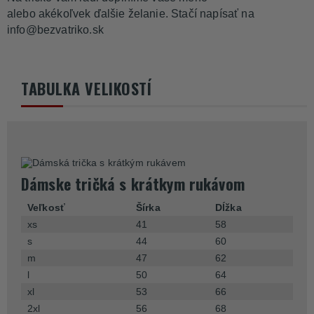
alebo akékoľvek ďalšie želanie. Stačí napísať na
info@bezvatriko.sk
TABULKA VELIKOSTÍ
Dámske tričká s krátkym rukávom
Veľkosť
Šírka
Dĺžka
xs
41
58
s
44
60
m
47
62
l
50
64
xl
53
66
2xl
56
68