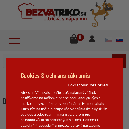
lose
u
0
MENU
Cookies & ochrana súkromia
Home
>
Tričká na rozlúčku
Dámske tričká na
Pokračovat bez přijetí
rozlúčku
Dámske tričko Bride Squad
Aby sme Vám zaistili ešte lepší nákupný zážitok,
DÁMSKE TRIČKO BRIDE SQUAD
používame na našom e-shope sadu analytických a
marketingových nástrojov, ktoré nám s tým pomáhajú.
Kliknutím na tlačidlo "Prijať všetko" súhlasíte s využitím
cookies a odovzdaním našim partnerom pre
personalizáciu na reklamných sieťach. Pomocou
tlačidla "Prispôsobiť" si môžete upraviť nastavenie