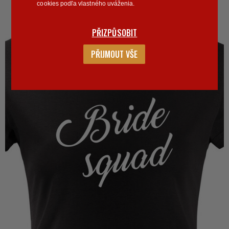
cookies podľa vlastného uváženia.
PŘIZPŮSOBIT
PŘIJMOUT VŠE