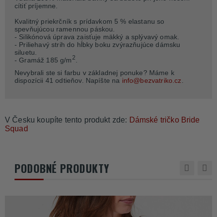
cítiť príjemne.
Kvalitný priekrčník s prídavkom 5 % elastanu so
spevňujúcou ramennou páskou.
- Silikónová úprava zaisťuje mäkký a splývavý omak.
- Priliehavý strih do hĺbky boku zvýrazňujúce dámsku
siluetu.
2
- Gramáž 185 g/m
.
Nevybrali ste si farbu v základnej ponuke? Máme k
dispozícii 41 odtieňov. Napíšte na
info@bezvatriko.cz
.
V Česku koupíte tento produkt zde:
Dámské tričko Bride
Squad
PODOBNÉ PRODUKTY