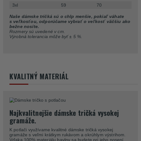
3xl
59
70
Naše dámske tričká sú o chlp menšie, pokiaľ váhate
s veľkosťou, odporúčame vybrať o veľkosť väčšiu ako
bežne nosíte.
Rozmery sú uvedené v cm.
Výrobná tolerancia môže byť ± 5 %.
KVALITNÝ MATERIÁL
Najkvalitnejšie dámske tričká vysokej
gramáže.
K potlači využívame kvalitné dámske tričká vysokej
gramáže s veľmi krátkym rukávom a okrúhlym výstrihom.
Vďaka 100% materiálu bavlny sa budete pri jeho nosení