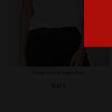
Dámske tričko pre nevestu Bride
16,07 €