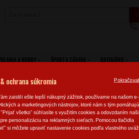
VOLANIA A HOBBY
ŠPORT A ZÁBAVA
KATEGÓRIE
čku
Dámske tričko na rozlúčku Babe
 & ochrana súkromia
Pokračovat 
Poštovné
Poctivá r
m zaistili ešte lepší nákupný zážitok, používame na našom e
od 3,2 €
výroba v 
tických a marketingových nástrojov, ktoré nám s tým pomáhajú
o "Prijať všetko" súhlasíte s využitím cookies a odovzdaním naš
pre personalizáciu na reklamných sieťach. Pomocou tlačidla
DÁMSKE TRIČKO NA ROZLÚČKU BABE
iť" si môžete upraviť nastavenie cookies podľa vlastného uváž