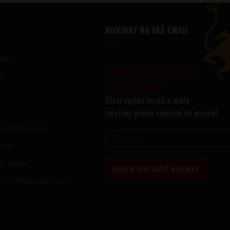
NOVINKY NA VÁŠ EMAIL
ienky
Chcete zľavu 1,30 EUR
y
na prvý nákup?
Stačí vyplniť email a máte
zaistený prísun noviniek do emailu!
 a reklamácie
xtil
h údajů
CHCEM DOSTÁVAŤ NOVINKY
 - affiliate provizní