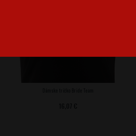
Dámske tričko Bride Team
16,07 €