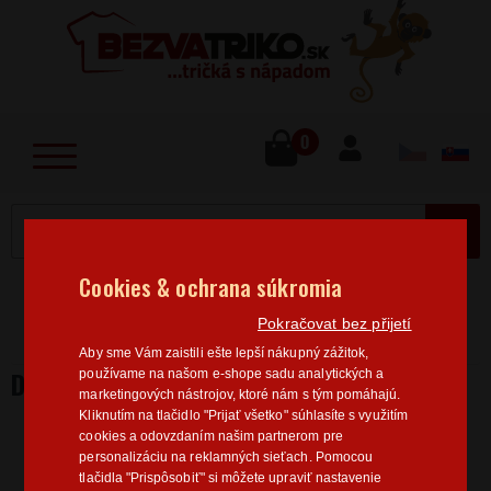
lose
u
0
MENU
Cookies & ochrana súkromia
Home
>
Tričká na rozlúčku
Dámske tričká na
Pokračovat bez přijetí
rozlúčku
Dámske tričko na rozlúčku Nevesta
Aby sme Vám zaistili ešte lepší nákupný zážitok,
DÁMSKE TRIČKO NA ROZLÚČKU NEVESTA
používame na našom e-shope sadu analytických a
marketingových nástrojov, ktoré nám s tým pomáhajú.
Kliknutím na tlačidlo "Prijať všetko" súhlasíte s využitím
cookies a odovzdaním našim partnerom pre
personalizáciu na reklamných sieťach. Pomocou
tlačidla "Prispôsobiť" si môžete upraviť nastavenie