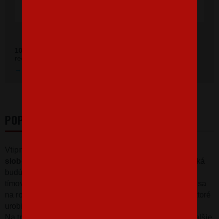
Ověřeno zákazníky před 11 měsíci
100 %
zákazníkov odporúča náš obchod (z
392 recenzií
recenzií).
Prezrieť hodnotenie na Heureka.sk
POPIS
Vtipné a originálne tričká pre
parádnu rozlúčku so
slobodou
. S týmito tričkami to bude totálna jazda! Tričká
budú najlepšie samozrejme v kombinácii s ostatnými
tímovými tričkami a to tím nevesty a svedkyňa! Vyzbroj sa
na rozlúčenie so slobodou týmito tríčkami s potlačou, ktoré
urobia
veľký kus parády!
Na tričko radi doplníme vaše meno alebo akékoľvek ďalšie