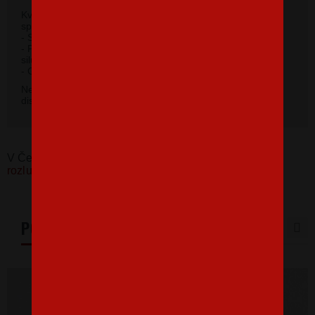
Kvalitný priekrčník s prídavkom 5 % elastanu so
spevňujúcou ramennou páskou.
- Silikónová úprava zaisťuje mäkký a splývavý omak.
- Priliehavý strih do hĺbky boku zvýrazňujúce dámsku
siluetu.
2
- Gramáž 185 g/m
.
Nevybrali ste si farbu v základnej ponuke? Máme k
dispozícii 41 odtieňov. Napíšte na
info@bezvatriko.cz
.
V Česku koupíte tento produkt zde:
Dámské tričko na
rozlučku Nevěsta
PODOBNÉ PRODUKTY