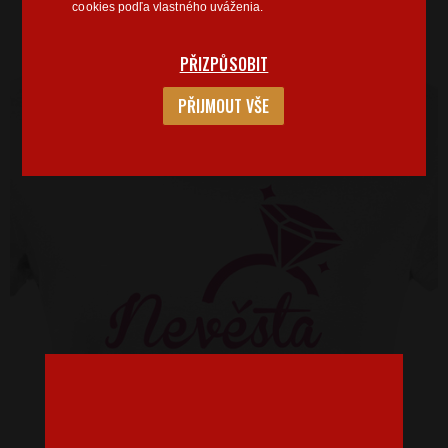
cookies podľa vlastného uváženia.
PŘIZPŮSOBIT
PŘIJMOUT VŠE