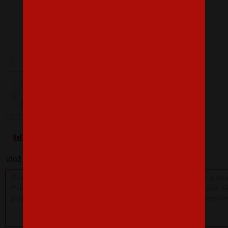
Barva
Velikost
M
Veľkostná tabuľka
Vlož nám poznámku k produktu: