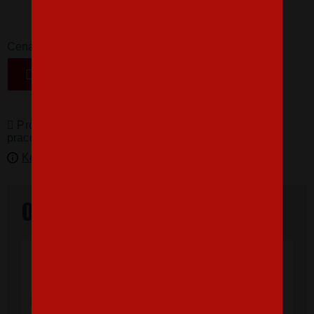
16,07 €
-
+
Cena
VLOŽIŤ DO KOŠÍKA
Produkty pro vás vyrábíme! Doba dodání je 3-5
pracovních dní.
Kedy bude doručené?
Overené našimi zákazníkmi
"Som veľmi spokojná, tričko, ktoré,som
objednala vnúčikovi je nádherné aj kvalita
výborná, rýchle vybavenie objednávky aj
doručenie rýchle, super. Ďakujem a prajem
veľa spokojných zákazníkov."