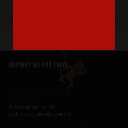
Poctivá ručná
Tlačíme na
výroba v Česku
kvalitný textil
NOVINKY NA VÁŠ EMAIL
Chcete zľavu 1,30 EUR
na prvý nákup?
Stačí vyplniť email a máte
zaistený prísun noviniek do emailu!