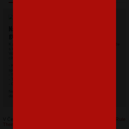
Najkvalitnejšie pánske tričká vysokej
gramáže
K potlači využívame kvalitné pánske tričká vysokej gramáže
s krátkym rukávom a moderným okrúhlym výstrihom.
Vďaka 100% materiálu bavlny sa budete pri jeho nosení
cítiť príjemne.
- Kvalitný priekrčník s prídavkom 5% elastanu so
spevňujúcou ramennou páskou.
- Silikónová úprava úpletu.
- Trup po stranách bez švov.
2
- Gramáž 185 g / m
.
Nevybrali ste si farbu v základnej ponuke? Máme k
dispozícii 41 odtieňov. Napíšte na
info@bezvatriko.cz
.
V Česku koupíte tento produkt zde:
Tričko One Dad to Rule
Them All