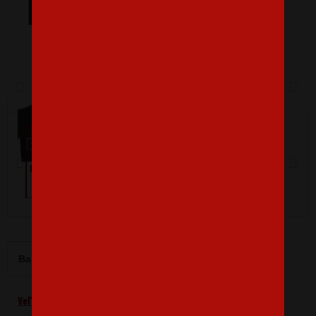
Dámské tričko s krátkým
Pánské tričko s krátkým
rukávem
rukávem
Barva
Velikost
L
Veľkostná tabuľka