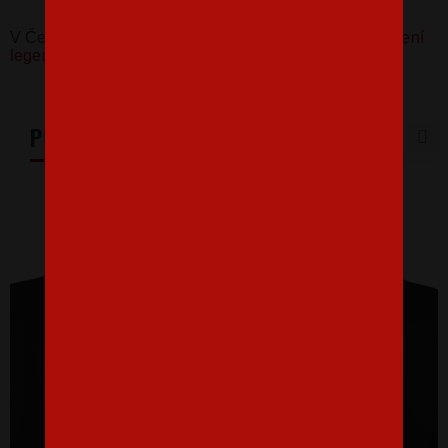
V Česku koupíte tento produkt zde:
Pánské tričko Zrození
legend II
PODOBNÉ PRODUKTY