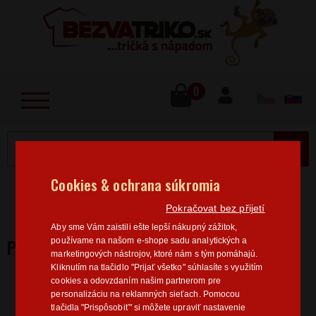
lose
u
0
MENU
Cookies & ochrana súkromia
Home
>
K narodeninám
Tričká Legendy
Pánske
Pokračovat bez přijetí
tričko Zrodenie legiend II
Aby sme Vám zaistili ešte lepší nákupný zážitok,
PÁNSKE TRIČKO ZRODENIE LEGIEND II
používame na našom e-shope sadu analytických a
marketingových nástrojov, ktoré nám s tým pomáhajú.
Kliknutím na tlačidlo "Prijať všetko" súhlasíte s využitím
cookies a odovzdaním našim partnerom pre
personalizáciu na reklamných sieťach. Pomocou
tlačidla "Prispôsobiť" si môžete upraviť nastavenie