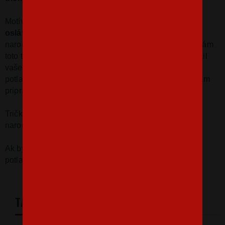
Motív
Legendy
sú
narodené
určite
potešia každého
oslávenca
.
S týmto
darčekom
s
potlačou
a
rokom
narodenia
rozhodne neurobíte
krok
vedľa
.
Nepáči
sa
vám
toto
tričko
s
ročníkom
oslávenca
?
Napíšte nám na
email
vaše
priania a
my vám
radi
vyrobíme
tričko
s
vlastnou
potlačou
na mieru
.
Tričko
legenda
a
mikinu
legendy
vám
pripravíme
radi
aj do
darčekového
balenia
.
Tričká
Legendy
sú
vyrábame
s
ľubovoľným
rokom
narodenia
.
Ak by sa vám
páčila
iná
veľkosť
alebo farba
trička a
potlače
,
napíšte
nám
na email
info@bezvatriko.cz
TABULKA VELIKOSTÍ