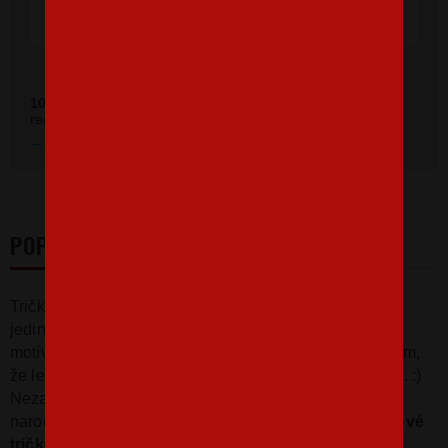
Ověřeno zákazníky před 11 měsíci
100 %
zákazníkov odporúča náš obchod (z
392 recenzií
recenzií).
Prezrieť hodnotenie na Heureka.sk
POPIS
Tričko
s
potlačou
Zrodenie
legiend
s
českým
levom
je
jedinečný
darček k narodeninám
.
Tričko s
vtipným
motívom
k
narodeninám
bude
originálnym
pripomenutím
,
že
legendy
sú
narodené
NO
A
TO
UŽ
ZÁLEŽÍ
NA
VÁS
.
:)
Nezabudnite
nám
napísať
do poznámky
vek
a
rok
narodenia
,
ktoré budete
chcieť
natlačiť
na
narodeninové
tričko
!