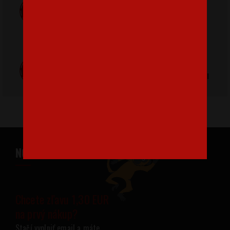
ZADARMO
Poštovné
pri nákupe nad
od 3,2 €
42 €
Poctivá ručná
Tlačíme na
výroba v Česku
kvalitný textil
NOVINKY NA VÁŠ EMAIL
Chcete zľavu 1,30 EUR
na prvý nákup?
Stačí vyplniť email a máte