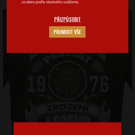
cookies podľa vlastného uváženia.
PŘIZPŮSOBIT
PŘIJMOUT VŠE