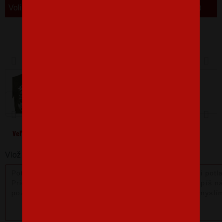
Volitelný měsíc - napište do poznámky
Barva
Velikost
L
Veľkostná tabuľka
Vlož nám poznámku k produktu: