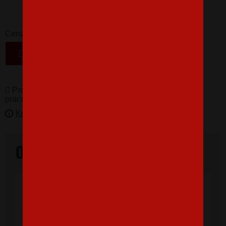
16,07 €
-
+
Cena
VLOŽIŤ DO KOŠÍKA
Produkty pro vás vyrábíme! Doba dodání je 3-5
pracovních dní.
Kedy bude doručené?
Overené našimi zákazníkmi
"Som veľmi spokojná, tričko, ktoré,som
objednala vnúčikovi je nádherné aj kvalita
výborná, rýchle vybavenie objednávky aj
doručenie rýchle, super. Ďakujem a prajem
veľa spokojných zákazníkov."