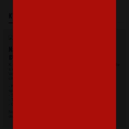
KVALITNÝ MATERIÁL
Najkvalitnejšie pánske tričká vysokej
gramáže
K potlači využívame kvalitné pánske tričká vysokej gramáže
s krátkym rukávom a moderným okrúhlym výstrihom.
Vďaka 100% materiálu bavlny sa budete pri jeho nosení
cítiť príjemne.
- Kvalitný priekrčník s prídavkom 5% elastanu so
spevňujúcou ramennou páskou.
- Silikónová úprava úpletu.
- Trup po stranách bez švov.
2
- Gramáž 185 g / m
.
Nevybrali ste si farbu v základnej ponuke? Máme k
dispozícii 41 odtieňov. Napíšte na
info@bezvatriko.cz
.