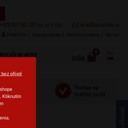
+420 607 567 213
info@bezvatriko.cz
(po-pá 9-15h)
Přihlásit se
Doprava a platba
Obchodní podmínky
Kontakt
0
POTLAČE NA MIERU
KOŠÍK
bez přijetí
učná
Tlačíme na
-shope
Česku
kvalitný textil
. Kliknutím
im
enia.