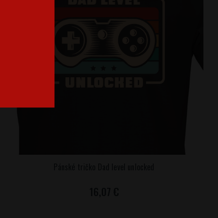
Pánské tričko Dad level unlocked
16,07 €