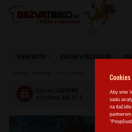
VTIPNÉ MOTÍVY
DARČEKY A PRÍLEŽITOSTI
PO
Home
>
Rodinné
Pre oteckov
Set tričiek Origina
Cookies
Doprava ZADARMO
Aby sme Vá
pri nákupe nad 42 €
sadu analy
na tlačidl
partnerom 
"Prispôsob