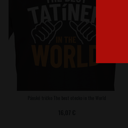
Pánské tričko The best otecko in the World
16,07 €