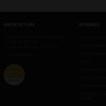
KONTAKTUJTE NÁS
INFORMÁCIE
Začať konverzáciu cez WhatsApp
Obchodné podm
+420 607 567 213
Veľkostné tabuľk
(V pracovné dni v čase 9:00-15:00)
Doprava a platba
info@bezvatriko.cz
Kontakt
Výmena veľkostí
Ako sa starať o te
Ochrana osobníc
Vydělávejte s námi
program