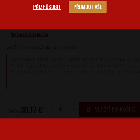
PŘIZPŮSOBIT
PŘIJMOUT VŠE
Barva
Velikost Pánské
S
Ve
Veľkostná tabuľka
Vlož nám poznámku k produktu:
30,17 €
VLOŽIŤ DO KOŠÍKA
-
+
Cena