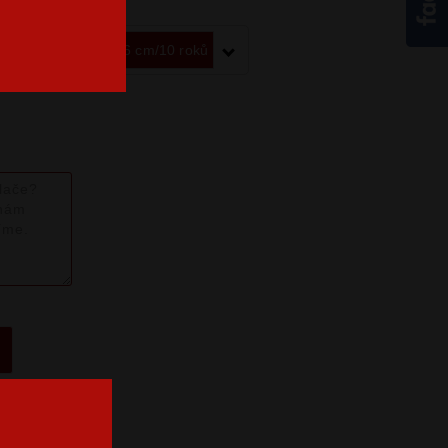
likost dětské
146 cm/10 roků