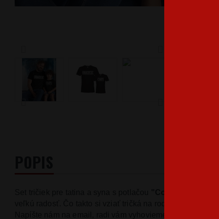
POPIS
Set tričiek pre tatina a syna s potlačou
"Copy a Original"
veľkú radosť. Čo takto si vziať tričká na rodinnú oslavu? 
Napíšte nám na email, radi vám vyhovieme.