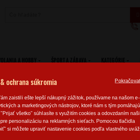
VOLANIA A HOBBY
ŠPORT A ZÁBAVA
KATEGÓRIE
l a Copy
 & ochrana súkromia
Pokračovat 
Poštovné
Poctivá r
m zaistili ešte lepší nákupný zážitok, používame na našom e
od 3,2 €
výroba v 
tických a marketingových nástrojov, ktoré nám s tým pomáhajú
o "Prijať všetko" súhlasíte s využitím cookies a odovzdaním naš
pre personalizáciu na reklamných sieťach. Pomocou tlačidla
SET TRIČIEK ORIGINAL A COPY
iť" si môžete upraviť nastavenie cookies podľa vlastného uváž