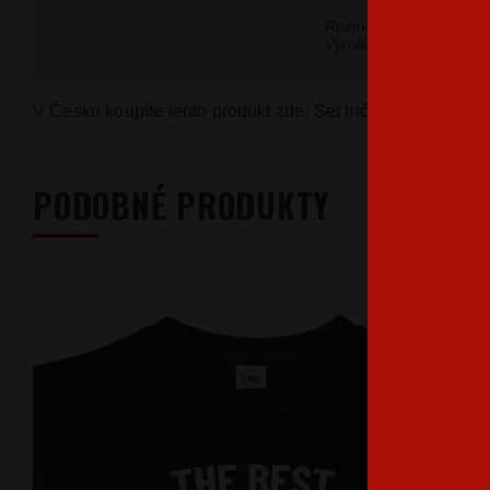
Rozmery sú uvedené v
Výrobná tolerancia môž
V Česku koupíte tento produkt zde:
Set triček Original a 
PODOBNÉ PRODUKTY