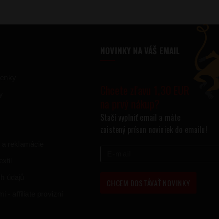
NOVINKY NA VÁŠ EMAIL
ienky
Chcete zľavu 1,30 EUR
y
na prvý nákup?
Stačí vyplniť email a máte
zaistený prísun noviniek do emailu!
 a reklamácie
xtil
h údajů
CHCEM DOSTÁVAŤ NOVINKY
 - affiliate provizní