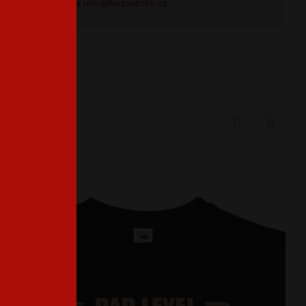
na
info@bezvatriko.cz
.