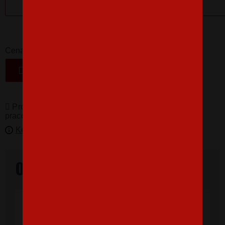
16,07 €
-
+
Cena
VLOŽIŤ DO KOŠÍKA
Produkty pro vás vyrábíme! Doba dodání je 3-5
pracovních dní.
Kedy bude doručené?
Overené našimi zákazníkmi
"Som veľmi spokojná, tričko, ktoré,som
objednala vnúčikovi je nádherné aj kvalita
výborná, rýchle vybavenie objednávky aj