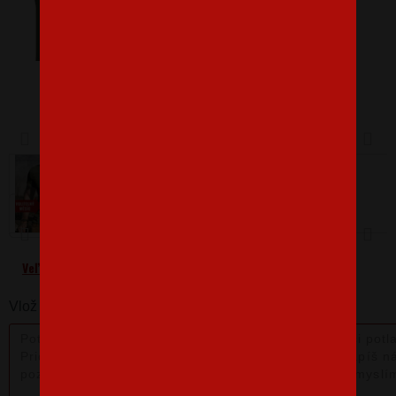
Barva
Velikost
L
Veľkostná tabuľka
Vlož nám poznámku k produktu: