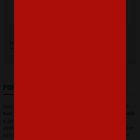
doručenie rýchle, super. Ďakujem a prajem
veľa spokojných zákazníkov."
Ověřeno zákazníky před 11 měsíci
100 %
zákazníkov odporúča náš obchod (z
392 recenzií
recenzií).
Prezrieť hodnotenie na Heureka.sk
POPIS
Narodeninové
tričko
pre
pánov
s
motívom
"Všetci muži
boli stvorení sebe rovní, ale len tí najsilnejší sa
narodili
v apríli"
bude určite
originálnym
darčekom
pre
otecka
,
dedka
alebo
brata
.
Motív
má samozrejme
voliteľný
mesiac
,
ktorý nám
napíšte
v košíku
do
poznámky
.
Vtipné
tričko
s