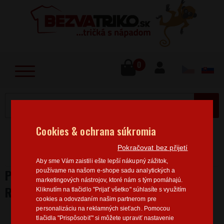
lose
u
0
MENU
Cookies & ochrana súkromia
Home
>
K narodeninám
Pánske tričká k
Pokračovat bez přijetí
narodeninám
Pánske tričko Všetci muži sú si rovní
Aby sme Vám zaistili ešte lepší nákupný zážitok,
PÁNSKE TRIČKO VŠETCI MUŽI SÚ SI
používame na našom e-shope sadu analytických a
marketingových nástrojov, ktoré nám s tým pomáhajú.
ROVNÍ
Kliknutím na tlačidlo "Prijať všetko" súhlasíte s využitím
cookies a odovzdaním našim partnerom pre
personalizáciu na reklamných sieťach. Pomocou
tlačidla "Prispôsobiť" si môžete upraviť nastavenie