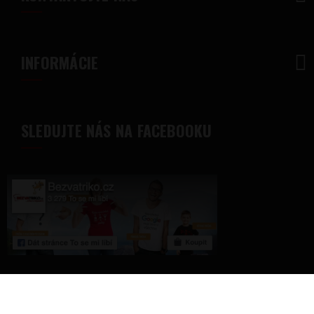
INFORMÁCIE
SLEDUJTE NÁS NA FACEBOOKU
© 2018 - Bezvatriko.sk