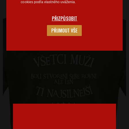
cookies podľa vlastného uváženia.
PŘIZPŮSOBIT
PŘIJMOUT VŠE