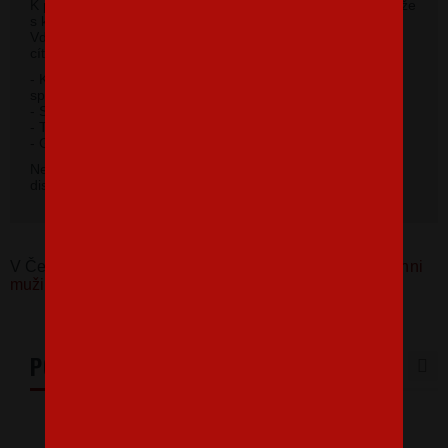
K potlači využívame kvalitné pánske tričká vysokej gramáže
s krátkym rukávom a moderným okrúhlym výstrihom.
Vďaka 100% materiálu bavlny sa budete pri jeho nosení
cítiť príjemne.
- Kvalitný priekrčník s prídavkom 5% elastanu so
spevňujúcou ramennou páskou.
- Silikónová úprava úpletu.
- Trup po stranách bez švov.
2
- Gramáž 185 g / m
.
Nevybrali ste si farbu v základnej ponuke? Máme k
dispozícii 41 odtieňov. Napíšte na
info@bezvatriko.cz
.
V Česku koupíte tento produkt zde:
Pánské tričko Všichni
muži jsou si rovni
PODOBNÉ PRODUKTY