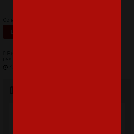
16,07 €
-
+
Cena
VLOŽIŤ DO KOŠÍKA
Produkty pro vás vyrábíme! Doba dodání je 3-5
pracovních dní.
Kedy bude doručené?
Overené našimi zákazníkmi
"Som veľmi spokojná, tričko, ktoré,som
objednala vnúčikovi je nádherné aj kvalita
výborná, rýchle vybavenie objednávky aj
doručenie rýchle, super. Ďakujem a prajem
veľa spokojných zákazníkov."