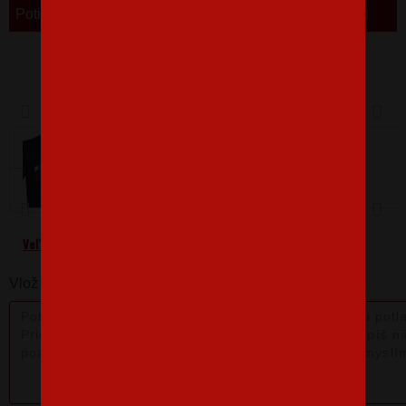
Potisk je také k dispozici v SK
Barva
Velikost
M
Veľkostná tabuľka
Vlož nám poznámku k produktu: