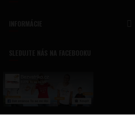
INFORMÁCIE
SLEDUJTE NÁS NA FACEBOOKU
© 2018 - Bezvatriko.sk