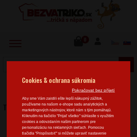
lose
u
0
MENU
Cookies & ochrana súkromia
Home
>
Rodinné
Pre strýkov
Tričko Najlepší ujo
Pokračovat bez přijetí
na svete
Aby sme Vám zaistili ešte lepší nákupný zážitok,
TRIČKO NAJLEPŠÍ UJO NA SVETE
používame na našom e-shope sadu analytických a
marketingových nástrojov, ktoré nám s tým pomáhajú.
Kliknutím na tlačidlo "Prijať všetko" súhlasíte s využitím
cookies a odovzdaním našim partnerom pre
personalizáciu na reklamných sieťach. Pomocou
tlačidla "Prispôsobiť" si môžete upraviť nastavenie