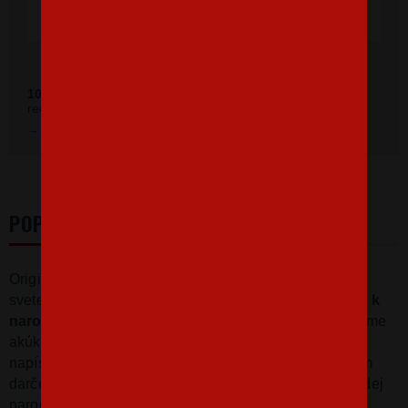
Ověřeno zákazníky před 11 měsíci
100 %
zákazníkov odporúča náš obchod (z
392 recenzií
recenzií).
Prezrieť hodnotenie na Heureka.sk
POPIS
Originálne
tričko s potlačou
pre najlepšieho strýka na
svete! Tričko pre strýka a otca bude skvelé ako
darček k
narodeninám alebo Vianociam
. Na tričko radi dotlačíme
akúkoľvek
poznámku alebo meno na želanie
. Stačí
napísať do poznámky. Urobte radosť týmto netradičným
darčekom. Veselé a
vtipné tričko
bude spestrením každej
narodeninovej oslavy.