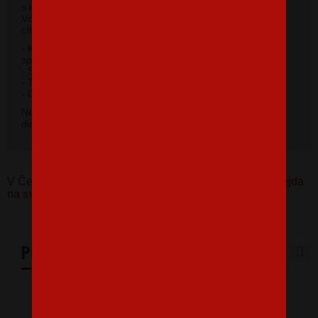
s krátkym rukávom a moderným okrúhlym výstrihom.
Vďaka 100% materiálu bavlny sa budete pri jeho nosení
cítiť príjemne.
- Kvalitný priekrčník s prídavkom 5% elastanu so
spevňujúcou ramennou páskou.
- Silikónová úprava úpletu.
- Trup po stranách bez švov.
2
- Gramáž 185 g / m
.
Nevybrali ste si farbu v základnej ponuke? Máme k
dispozícii 41 odtieňov. Napíšte na
info@bezvatriko.cz
.
V Česku koupíte tento produkt zde:
Tričko Nejlepší strejda
na světě
PODOBNÉ PRODUKTY