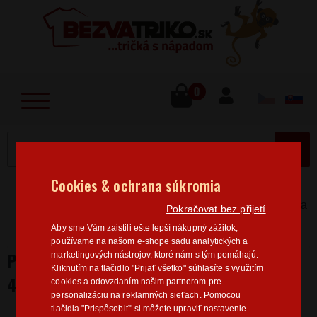
lose
u
0
MENU
Cookies & ochrana súkromia
Home
>
Povolanie
IT / Programátor
Pánská trička
Pokračovat bez přijetí
Programátor
Pánske tričko pre programátorov 404
Aby sme Vám zaistili ešte lepší nákupný zážitok,
sleep not found
používame na našom e-shope sadu analytických a
PÁNSKE TRIČKO PRE PROGRAMÁTOROV
marketingových nástrojov, ktoré nám s tým pomáhajú.
Kliknutím na tlačidlo "Prijať všetko" súhlasíte s využitím
404 SLEEP NOT FOUND
cookies a odovzdaním našim partnerom pre
personalizáciu na reklamných sieťach. Pomocou
tlačidla "Prispôsobiť" si môžete upraviť nastavenie