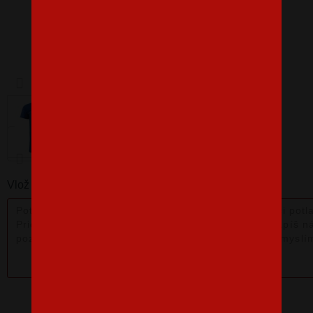
Barva
Velikost
XS
Vlož nám poznámku k produktu: