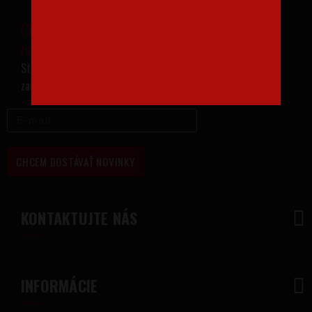
Chcete zľavu 1,30 EUR
na prvý nákup?
Stačí vyplniť email a máte
zaistený prísun noviniek do emailu!
CHCEM DOSTÁVAŤ NOVINKY
KONTAKTUJTE NÁS
INFORMÁCIE