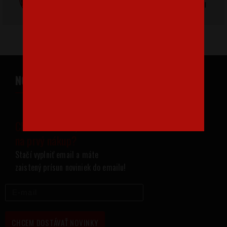
výroba v Česku
kvalitný textil
NOVINKY NA VÁŠ EMAIL
Chcete zľavu 1,30 EUR
na prvý nákup?
Stačí vyplniť email a máte
zaistený prísun noviniek do emailu!
CHCEM DOSTÁVAŤ NOVINKY