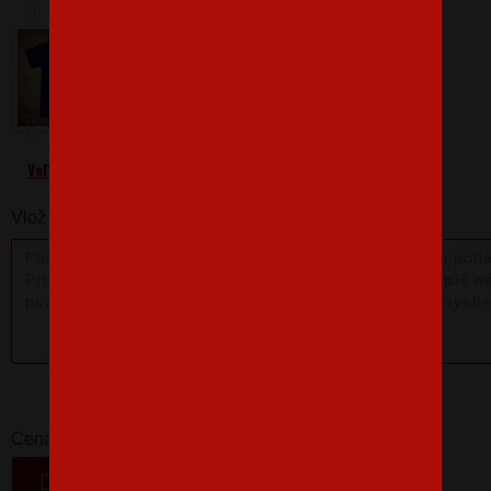
Barva
Velikost
XS
Veľkostná tabuľka
Vlož nám poznámku k produktu:
14,06 €
-
+
Cena
VLOŽIŤ DO KOŠÍKA