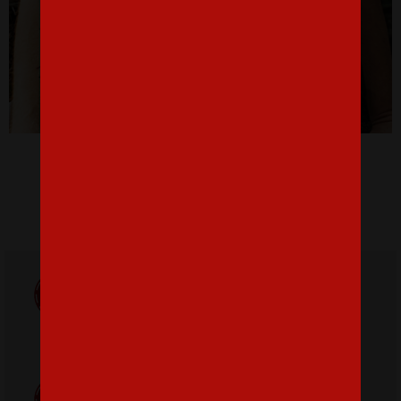
Pánske tričko pre programátorov Choose your weapon
16,07 €
Doprava
ZADARMO
Poštovné
pri nákupe nad
od 3,2 €
42 €
Poctivá ručná
Tlačíme na