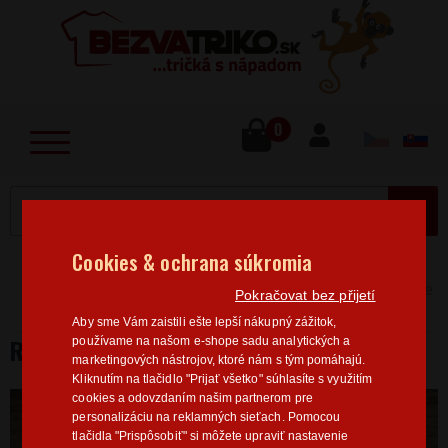
lose
u
0
MENU
Cookies & ochrana súkromia
Home
>
Povolanie
IT / Programátor
Rule over the
Pokračovat bez přijetí
code!
Aby sme Vám zaistili ešte lepší nákupný zážitok,
RULE OVER THE CODE!
používame na našom e-shope sadu analytických a
marketingových nástrojov, ktoré nám s tým pomáhajú.
Kliknutím na tlačidlo "Prijať všetko" súhlasíte s využitím
cookies a odovzdaním našim partnerom pre
personalizáciu na reklamných sieťach. Pomocou
tlačidla "Prispôsobiť" si môžete upraviť nastavenie