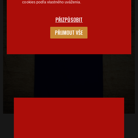
cookies podľa vlastného uváženia.
PŘIZPŮSOBIT
PŘIJMOUT VŠE