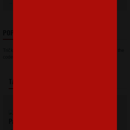
Prezrieť hodnotenie na Heureka.sk
POPIS
Tričko z edície povolaní pre programátorov - Rule over the
code!
TABULKA VELIKOSTÍ
Pánske tričká s krátkym rukávom