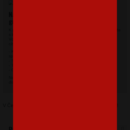
Najkvalitnejšie pánske tričká vysokej
gramáže
K potlači využívame kvalitné pánske tričká vysokej gramáže
s krátkym rukávom a moderným okrúhlym výstrihom.
Vďaka 100% materiálu bavlny sa budete pri jeho nosení
cítiť príjemne.
- Kvalitný priekrčník s prídavkom 5% elastanu so
spevňujúcou ramennou páskou.
- Silikónová úprava úpletu.
- Trup po stranách bez švov.
2
- Gramáž 185 g / m
.
Nevybrali ste si farbu v základnej ponuke? Máme k
dispozícii 41 odtieňov. Napíšte na
info@bezvatriko.cz
.
V Česku koupíte tento produkt zde:
Rule over the code!
PODOBNÉ PRODUKTY