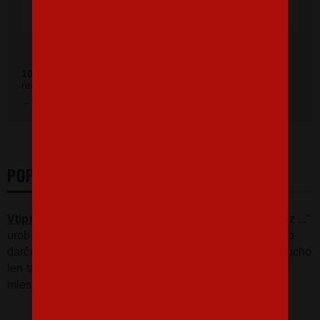
Ověřeno zákazníky před 11 měsíci
100 %
zákazníkov odporúča náš obchod (z
392 recenzií
recenzií).
Prezrieť hodnotenie na Heureka.sk
POPIS
Vtipné tričko
s potlačou pre včelára
"Vášnivý včelár z ..."
urobí radosť každému včelárovi. Tričko bude skvelé ako
darček k Vianociam alebo narodeninám, alebo jednoducho
len tak pre radosť. Na tričko tlačíme rok narodenia a
miesto.
Nezabudnite nám to pripísať do poznámky.