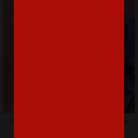
Pánske tričko pre včelárov Neznášam byť sexy, ale som včelár
16,07 €