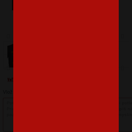
Barva
Velikost
L
Veľkostná tabuľka
Vlož nám poznámku k produktu: