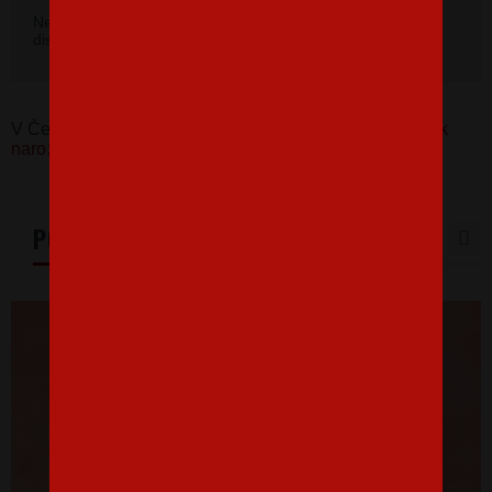
Nevybrali ste si farbu v základnej ponuke? Máme k
dispozícii 41 odtieňov. Napíšte na
info@bezvatriko.cz
.
V Česku koupíte tento produkt zde:
Tričko pro včelaře k
narozeninám
PODOBNÉ PRODUKTY