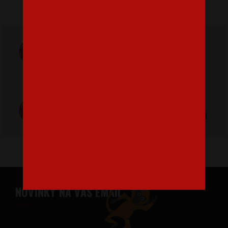
Doprava
ZADARMO
Poštovné
pri nákupe nad
od 3,2 €
42 €
Poctivá ručná
Tlačíme na
výroba v Česku
kvalitný textil
NOVINKY NA VÁŠ EMAIL