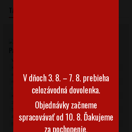
TABULKA VELIKOSTÍ
Pánske tričká s krátkym rukávom
Veľkosť
Šírka
Dĺžka
xs
47
68
V dňoch 3. 8. – 7. 8. prebieha
s
50
70
m
53
72
celozávodná dovolenka.
l
56
74
xl
59
76
Objednávky začneme
2xl
62
78
3xl
65
80
spracovávať od 10. 8. Ďakujeme
4xl
70
82
5xl
75
84
za pochopenie.