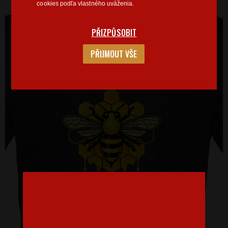
cookies podľa vlastného uváženia.
PŘIZPŮSOBIT
PŘIJMOUT VŠE