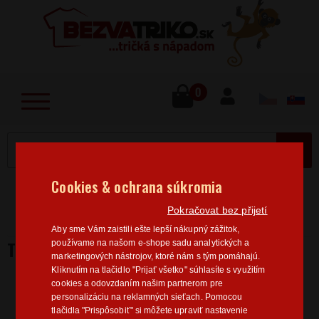
lose
u
0
MENU
Cookies & ochrana súkromia
Home
>
Hobby
Včelaři
Tričko pre včelára k
Pokračovat bez přijetí
narodeninám
Aby sme Vám zaistili ešte lepší nákupný zážitok,
TRIČKO PRE VČELÁRA K NARODENINÁM
používame na našom e-shope sadu analytických a
marketingových nástrojov, ktoré nám s tým pomáhajú.
Kliknutím na tlačidlo "Prijať všetko" súhlasíte s využitím
cookies a odovzdaním našim partnerom pre
personalizáciu na reklamných sieťach. Pomocou
tlačidla "Prispôsobiť" si môžete upraviť nastavenie