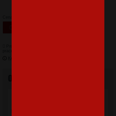
16,07 €
-
+
Cena
VLOŽIŤ DO KOŠÍKA
Produkty pro vás vyrábíme! Doba dodání je 3-5
pracovních dní.
Kedy bude doručené?
Overené našimi zákazníkmi
"Som veľmi spokojná, tričko, ktoré,som
objednala vnúčikovi je nádherné aj kvalita
výborná, rýchle vybavenie objednávky aj
doručenie rýchle, super. Ďakujem a prajem
veľa spokojných zákazníkov."