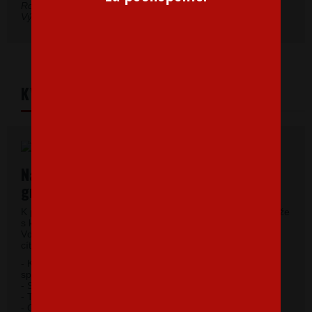
Rozmery sú uvedené v cm.
Výrobná tolerancia môže byť ± 5 %.
KVALITNÝ MATERIÁL
Najkvalitnejšie pánske tričká vysokej
gramáže
K potlači využívame kvalitné pánske tričká vysokej gramáže
s krátkym rukávom a moderným okrúhlym výstrihom.
Vďaka 100% materiálu bavlny sa budete pri jeho nosení
cítiť príjemne.
- Kvalitný priekrčník s prídavkom 5% elastanu so
spevňujúcou ramennou páskou.
- Silikónová úprava úpletu.
- Trup po stranách bez švov.
2
- Gramáž 185 g / m
.