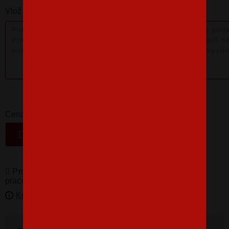
Vlož nám poznámku k produktu:
16,07 €
-
+
Cena
VLOŽIŤ DO KOŠÍKA
Produkty pro vás vyrábíme! Doba dodání je 3-5
pracovních dní.
Kedy bude doručené?