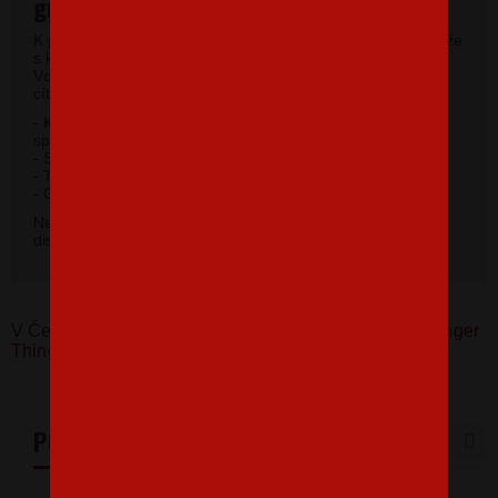
gramáže
K potlači využívame kvalitné pánske tričká vysokej gramáže
s krátkym rukávom a moderným okrúhlym výstrihom.
Vďaka 100% materiálu bavlny sa budete pri jeho nosení
cítiť príjemne.
- Kvalitný priekrčník s prídavkom 5% elastanu so
spevňujúcou ramennou páskou.
- Silikónová úprava úpletu.
- Trup po stranách bez švov.
2
- Gramáž 185 g / m
.
Nevybrali ste si farbu v základnej ponuke? Máme k
dispozícii 41 odtieňov. Napíšte na
info@bezvatriko.cz
.
V Česku koupíte tento produkt zde:
Pánské tričko Stranger
Things
PODOBNÉ PRODUKTY