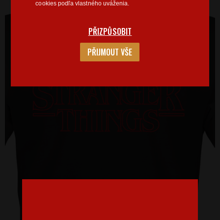
cookies podľa vlastného uváženia.
PŘIZPŮSOBIT
PŘIJMOUT VŠE