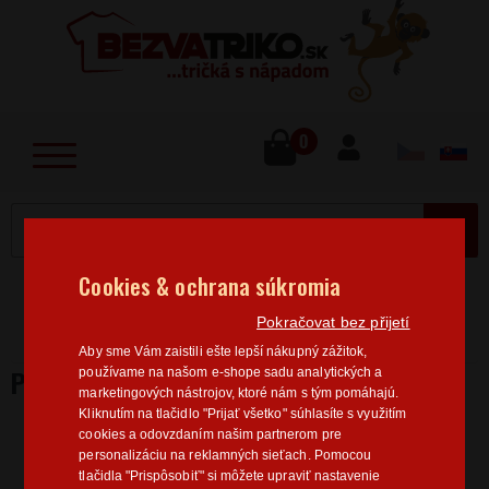
lose
u
0
MENU
Cookies & ochrana súkromia
Home
>
Filmy/Seriály
Stranger Things
Pánske
Pokračovat bez přijetí
tričko Stranger Things
Aby sme Vám zaistili ešte lepší nákupný zážitok,
PÁNSKE TRIČKO STRANGER THINGS
používame na našom e-shope sadu analytických a
marketingových nástrojov, ktoré nám s tým pomáhajú.
Kliknutím na tlačidlo "Prijať všetko" súhlasíte s využitím
cookies a odovzdaním našim partnerom pre
personalizáciu na reklamných sieťach. Pomocou
tlačidla "Prispôsobiť" si môžete upraviť nastavenie