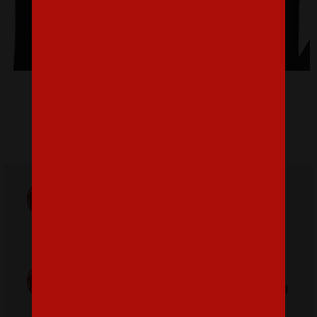
Detská mikina Stranger Things
28,15 €
Doprava
ZADARMO
Poštovné
pri nákupe nad
od 3,2 €
42 €
Poctivá ručná
Tlačíme na
výroba v Česku
kvalitný textil