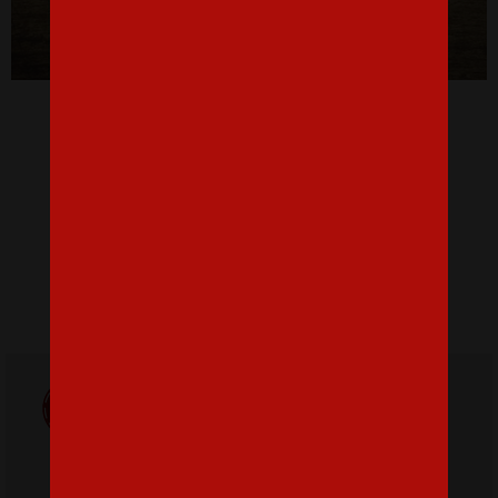
Master of the wheel!
14,06 €
Doprava
ZADARMO
Poštovné
pri nákupe nad
od 3,2 €
42 €