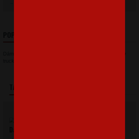
Prezrieť hodnotenie na Heureka.sk
POPIS
Dámske tričko z edície povolaní pre vodičov - I love my
truck
TABULKA VELIKOSTÍ
Dámske tričká s krátkym rukávom