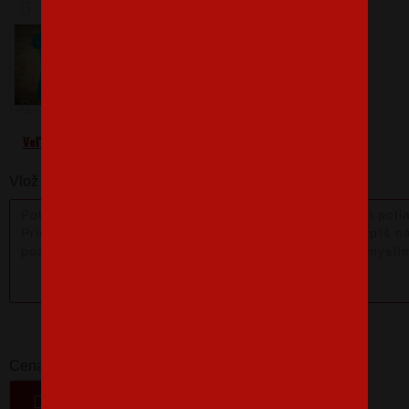
Barva
Velikost
S
Veľkostná tabuľka
Vlož nám poznámku k produktu:
14,06 €
-
+
Cena
VLOŽIŤ DO KOŠÍKA