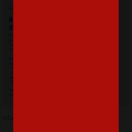
Najkvalitnejšie dámske tričká vysokej
gramáže.
K potlači využívame kvalitné dámske tričká vysokej
gramáže s veľmi krátkym rukávom a okrúhlym výstrihom.
Vďaka 100% materiálu bavlny sa budete pri jeho nosení
cítiť príjemne.
Kvalitný priekrčník s prídavkom 5 % elastanu so
spevňujúcou ramennou páskou.
- Silikónová úprava zaisťuje mäkký a splývavý omak.
- Priliehavý strih do hĺbky boku zvýrazňujúce dámsku
siluetu.
2
- Gramáž 185 g/m
.
Nevybrali ste si farbu v základnej ponuke? Máme k
dispozícii 41 odtieňov. Napíšte na
info@bezvatriko.cz
.
V Česku koupíte tento produkt zde:
I love my truck