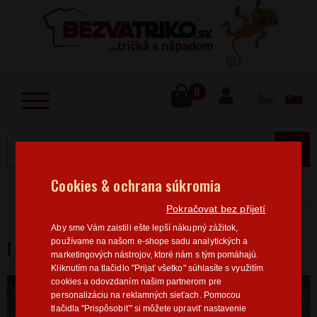
lose
u
0
MENU
Cookies & ochrana súkromia
Home
>
Povolanie
Řidič
Dámská trička Řidička
Pokračovat bez přijetí
I love my truck
Aby sme Vám zaistili ešte lepší nákupný zážitok,
I LOVE MY TRUCK
používame na našom e-shope sadu analytických a
marketingových nástrojov, ktoré nám s tým pomáhajú.
Kliknutím na tlačidlo "Prijať všetko" súhlasíte s využitím
cookies a odovzdaním našim partnerom pre
personalizáciu na reklamných sieťach. Pomocou
tlačidla "Prispôsobiť" si môžete upraviť nastavenie