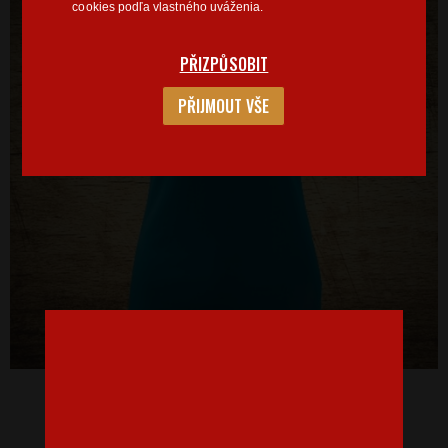
cookies podľa vlastného uváženia.
PŘIZPŮSOBIT
PŘIJMOUT VŠE