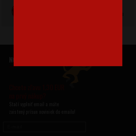
Poctivá ručná
Tlačíme na
výroba v Česku
kvalitný textil
NOVINKY NA VÁŠ EMAIL
Chcete zľavu 1,30 EUR
na prvý nákup?
Stačí vyplniť email a máte
zaistený prísun noviniek do emailu!