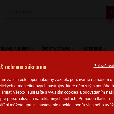
VOLANIA A HOBBY
ŠPORT A ZÁBAVA
KATEGÓRIE
u nielen k narodeninám
 & ochrana súkromia
Pokračovat 
Poštovné
Poctivá r
m zaistili ešte lepší nákupný zážitok, používame na našom e
od 3,2 €
výroba v 
tických a marketingových nástrojov, ktoré nám s tým pomáhajú
o "Prijať všetko" súhlasíte s využitím cookies a odovzdaním naš
pre personalizáciu na reklamných sieťach. Pomocou tlačidla
TRIČKO PRE BABIČKU NIELEN K NARODEN
iť" si môžete upraviť nastavenie cookies podľa vlastného uváž