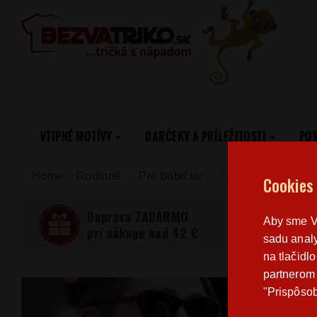
VTIPNÉ MOTÍVY
DARČEKY A PRÍLEŽITOSTI
PO
Home
>
Rodinné
Pre babičku
Tričko pre babičk
Cookies
Doprava ZADARMO
Aby sme Vá
pri nákupe nad 42 €
sadu analy
na tlačidl
partnerom 
"Prispôsob