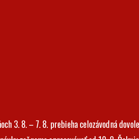
tí najdôležitejší ma oslovujú babička
"
bude dokonalý
darče
Vianociam
alebo
proste len
tak
.
Tričko
bude skvelým
pripomen
m
na email
info@bezvatriko.cz
.
KVALITNÝ MATE
och 3. 8. – 7. 8. prebieha celozávodná dovol
s krátkym rukávom