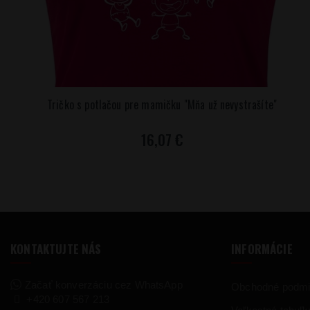
Tričko s potlačou pre mamičku "Mňa už nevystrašíte"
16,07 €
KONTAKTUJTE NÁS
INFORMÁCIE
Začať konverzáciu cez WhatsApp
Obchodné podm
+420 607 567 213