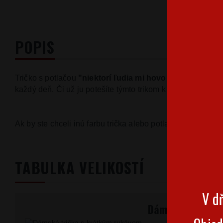
POPIS
Tričko
s
potlačou
"niektorí
ľudia mi hovoria menom, ale 
každý
deň
.
Či
už ju
potešíte
týmto trikom
k
narodeninám
,
Ak by
ste
chceli
inú farbu
trička
alebo
potlače
,
napíšte
ná
TABULKA VELIKOSTÍ
V dň
Dámske tričká 