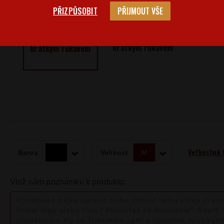
PŘIZPŮSOBIT
PŘIJMOUT VŠE
Pánské tričko s
Dámské tričko s
krátkým rukávem
krátkým rukávem
Veľkostná 
Barva
Velikost
M
Vlož nám poznámku k produktu: