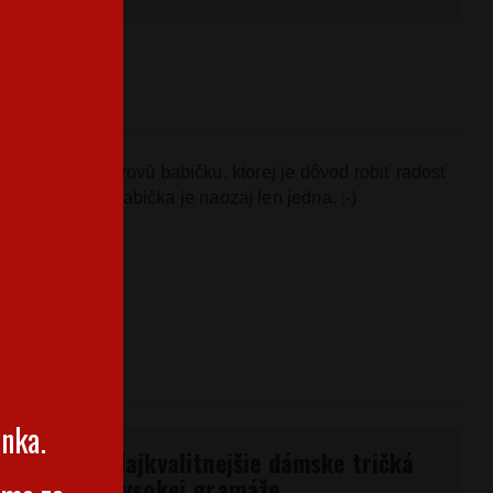
k
pre
každú
suprovú
babičku
,
ktorej je dôvod
robiť
radosť
utím
,
že tá
naj
babička
je
naozaj len
jedna.
;-)
RIÁL
enka.
Najkvalitnejšie dámske tričká
vysokej gramáže.