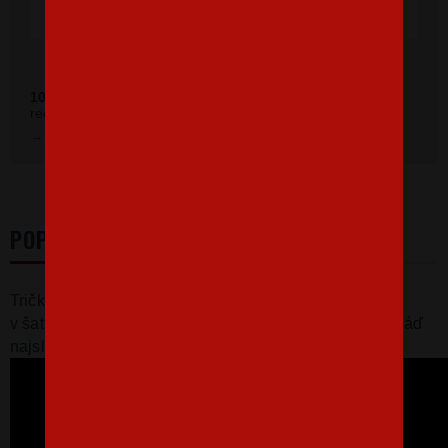
Ověřeno zákazníky před 11 měsíci
100 %
zákazníkov odporúča náš obchod (z
392 recenzií
recenzií).
Prezrieť hodnotenie na Heureka.sk
POPIS
Tričko, ktoré dokonalo spĺňa definíciu vtipného kúsku
v šatníku. :) Inšpiráciu sme si vzali, ako inak, než od snáď
najslávnejšej koaly.