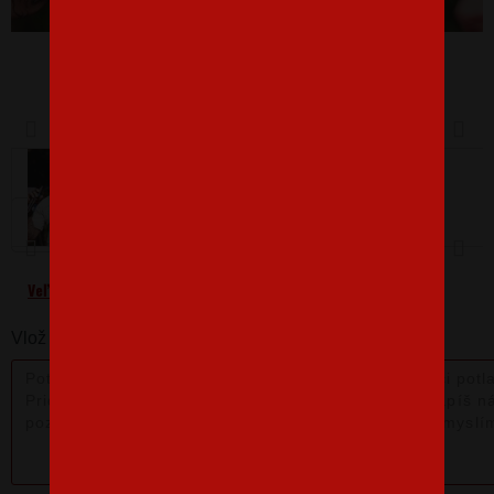
Barva
Velikost
L
Veľkostná tabuľka
Vlož nám poznámku k produktu: