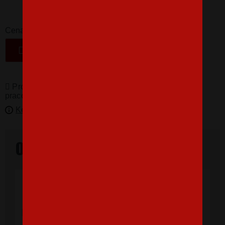
16,07 €
-
+
Cena
VLOŽIŤ DO KOŠÍKA
Produkty pro vás vyrábíme! Doba dodání je 3-5
pracovních dní.
Kedy bude doručené?
Overené našimi zákazníkmi
"Som veľmi spokojná, tričko, ktoré,som
objednala vnúčikovi je nádherné aj kvalita
výborná, rýchle vybavenie objednávky aj
doručenie rýchle, super. Ďakujem a prajem
veľa spokojných zákazníkov."