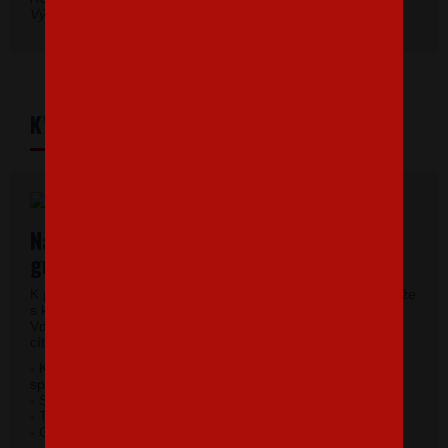
Výrobná tolerancia môže byť ± 5 %.
KVALITNÝ MATERIÁL
Najkvalitnejšie pánske tričká vysokej
gramáže
K potlači využívame kvalitné pánske tričká vysokej gramáže
s krátkym rukávom a moderným okrúhlym výstrihom.
Vďaka 100% materiálu bavlny sa budete pri jeho nosení
cítiť príjemne.
- Kvalitný priekrčník s prídavkom 5% elastanu so
spevňujúcou ramennou páskou.
- Silikónová úprava úpletu.
- Trup po stranách bez švov.
2
- Gramáž 185 g / m
.