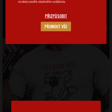
cookies podľa vlastného uváženia.
PŘIZPŮSOBIT
PŘIJMOUT VŠE