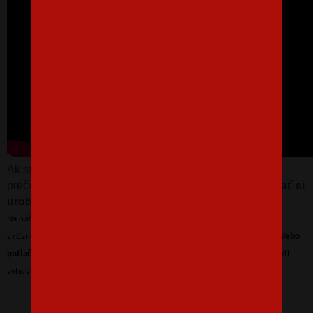
Ak ste toto video ešte nevideli, perfektne vám vysvetlí,
prečo také tričko nutne potrebujete. Niet nad to,
dokázať si
urobiť srandu sám zo seba.
Na našom eshope môžete štandardne kúpiť tričko v niekoľkých farbách
s rôznou farbou potlače. Ak však túžite po
inej kombinácii, farbe trička alebo
potlače
, určite nás kontaktujte na email
info@bezvatriko.sk
a my vám radi
vyhovieme.