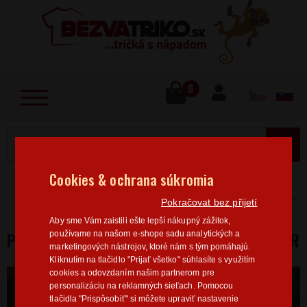
lose
u
0
MENU
Cookies & ochrana súkromia
Home
>
Vtipné motívy
Pánske tričká vtipné motívy
Pokračovat bez přijetí
Pánske tričko Seriem a nemám papier
Aby sme Vám zaistili ešte lepší nákupný zážitok,
PÁNSKE TRIČKO SERIEM A NEMÁM PAPIER
používame na našom e-shope sadu analytických a
marketingových nástrojov, ktoré nám s tým pomáhajú.
Kliknutím na tlačidlo "Prijať všetko" súhlasíte s využitím
cookies a odovzdaním našim partnerom pre
personalizáciu na reklamných sieťach. Pomocou
tlačidla "Prispôsobiť" si môžete upraviť nastavenie