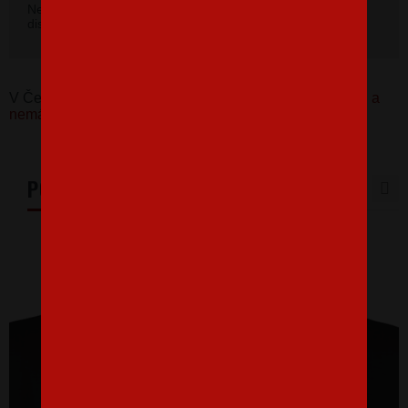
Nevybrali ste si farbu v základnej ponuke? Máme k
dispozícii 41 odtieňov. Napíšte na
info@bezvatriko.cz
.
V Česku koupíte tento produkt zde:
Pánské tričko Seru a
nemám papír
PODOBNÉ PRODUKTY