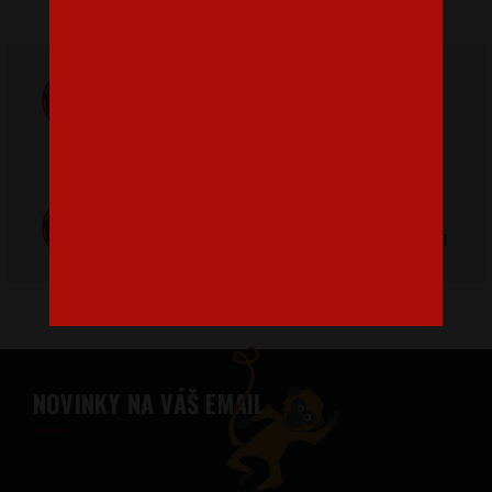
Doprava
ZADARMO
Poštovné
pri nákupe nad
od 3,2 €
42 €
Poctivá ručná
Tlačíme na
výroba v Česku
kvalitný textil
NOVINKY NA VÁŠ EMAIL