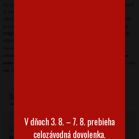
Aj vy si radi urobíte nejaké to selfíčko? A prečo by nie, keď
si selfie robí dnes kade kto. Napríklad taká akvarijná
rybička. A presne túto selfish sme si vzali na paškál a dali
ju na tričko. Pánske tričko
so selfie rybou bude skvelý
originál.
Tričko bude skvelé pre všetkých, ktorí majú radi
vtipné a originálne potlače.
Na našom eshope môžete štandardne kúpiť tričko v niekoľkých farbách
s rôznou farbou potlače. Ak však túžite po
inej kombinácii, farbe trička
alebo potlače
, určite nás kontaktujte na email info@bezvatriko.cz a my vám
radi vyhovieme.
TABULKA VELIKOSTÍ
V dňoch 3. 8. – 7. 8. prebieha
celozávodná dovolenka.
Pánske tričká s krátkym rukávom