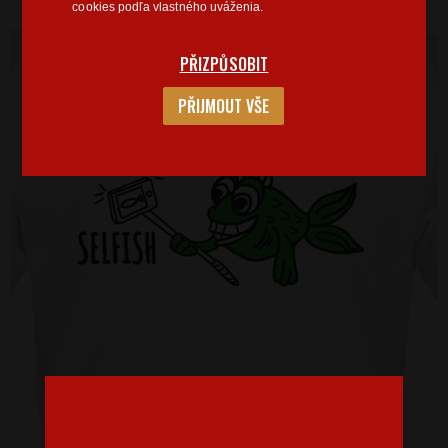
cookies podľa vlastného uváženia.
PŘIZPŮSOBIT
PŘIJMOUT VŠE