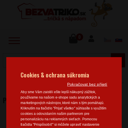
lose
u
0
MENU
Cookies & ochrana súkromia
Home
>
Vtipné motívy
Pánske tričká vtipné motívy
Pokračovat bez přijetí
Pánske tričko Selfish
Aby sme Vám zaistili ešte lepší nákupný zážitok,
PÁNSKE TRIČKO SELFISH
používame na našom e-shope sadu analytických a
marketingových nástrojov, ktoré nám s tým pomáhajú.
Kliknutím na tlačidlo "Prijať všetko" súhlasíte s využitím
cookies a odovzdaním našim partnerom pre
personalizáciu na reklamných sieťach. Pomocou
tlačidla "Prispôsobiť" si môžete upraviť nastavenie