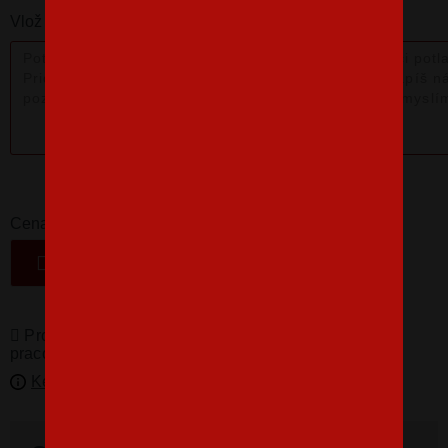
Vlož nám poznámku k produktu:
16,07 €
-
+
Cena
VLOŽIŤ DO KOŠÍKA
Produkty pro vás vyrábíme! Doba dodání je 3-5
pracovních dní.
Kedy bude doručené?