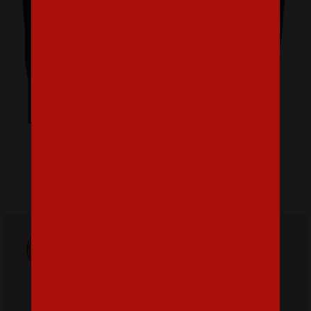
Pánske tričko Karma je zdarma
16,07 €
Doprava
ZADARMO
Poštovné
pri nákupe nad
od 3,2 €
42 €