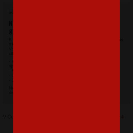
Najkvalitnejšie pánske tričká vysokej
gramáže
K potlači využívame kvalitné pánske tričká vysokej gramáže
s krátkym rukávom a moderným okrúhlym výstrihom.
Vďaka 100% materiálu bavlny sa budete pri jeho nosení
cítiť príjemne.
- Kvalitný priekrčník s prídavkom 5% elastanu so
spevňujúcou ramennou páskou.
- Silikónová úprava úpletu.
- Trup po stranách bez švov.
2
- Gramáž 185 g / m
.
Nevybrali ste si farbu v základnej ponuke? Máme k
dispozícii 41 odtieňov. Napíšte na
info@bezvatriko.cz
.
V Česku koupíte tento produkt zde:
Pánské tričko Selfish