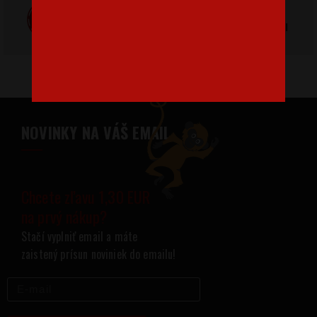
Poctivá ručná
Tlačíme na
výroba v Česku
kvalitný textil
NOVINKY NA VÁŠ EMAIL
Chcete zľavu 1,30 EUR
na prvý nákup?
Stačí vyplniť email a máte
zaistený prísun noviniek do emailu!