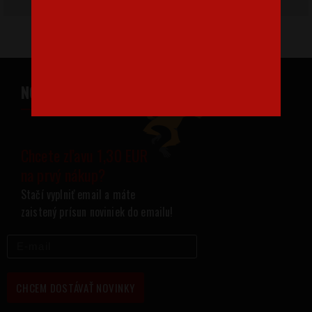
NOVINKY NA VÁŠ EMAIL
Chcete zľavu 1,30 EUR
na prvý nákup?
Stačí vyplniť email a máte
zaistený prísun noviniek do emailu!
CHCEM DOSTÁVAŤ NOVINKY