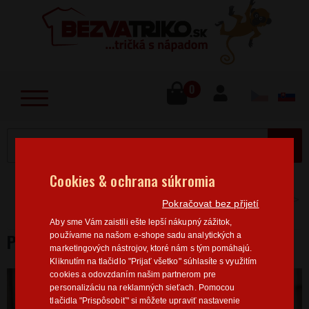
lose
u
0
MENU
Cookies & ochrana súkromia
Home
>
Vtipné motívy
Pánske tričká vtipné motívy
Pokračovat bez přijetí
Pánske tričko - Značkové tričko
Aby sme Vám zaistili ešte lepší nákupný zážitok,
PÁNSKE TRIČKO - ZNAČKOVÉ TRIČKO
používame na našom e-shope sadu analytických a
marketingových nástrojov, ktoré nám s tým pomáhajú.
Kliknutím na tlačidlo "Prijať všetko" súhlasíte s využitím
cookies a odovzdaním našim partnerom pre
personalizáciu na reklamných sieťach. Pomocou
tlačidla "Prispôsobiť" si môžete upraviť nastavenie