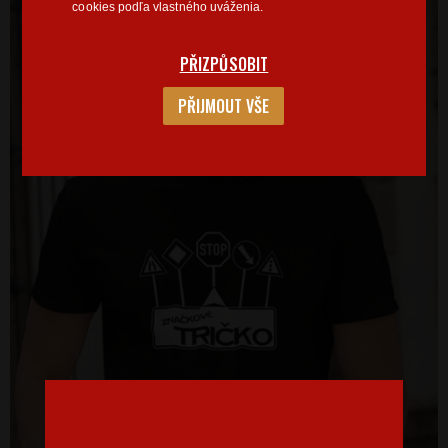
cookies podľa vlastného uváženia.
PŘIZPŮSOBIT
PŘIJMOUT VŠE