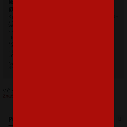
Najkvalitnejšie pánske tričká vysokej
gramáže
K potlači využívame kvalitné pánske tričká vysokej gramáže
s krátkym rukávom a moderným okrúhlym výstrihom.
Vďaka 100% materiálu bavlny sa budete pri jeho nosení
cítiť príjemne.
- Kvalitný priekrčník s prídavkom 5% elastanu so
spevňujúcou ramennou páskou.
- Silikónová úprava úpletu.
- Trup po stranách bez švov.
2
- Gramáž 185 g / m
.
Nevybrali ste si farbu v základnej ponuke? Máme k
dispozícii 41 odtieňov. Napíšte na
info@bezvatriko.cz
.
V Česku koupíte tento produkt zde:
Pánské tričko -
Značkové tričko
PODOBNÉ PRODUKTY