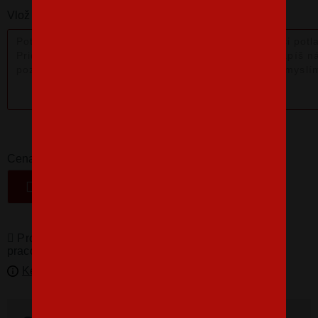
Vlož nám poznámku k produktu:
16,07 €
-
+
Cena
VLOŽIŤ DO KOŠÍKA
Produkty pro vás vyrábíme! Doba dodání je 3-5
pracovních dní.
Kedy bude doručené?