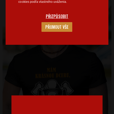
cookies podľa vlastného uváženia.
PŘIZPŮSOBIT
PŘIJMOUT VŠE