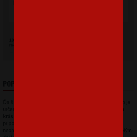
veľa spokojných zákazníkov."
Ověřeno zákazníky před 11 měsíci
100 %
zákazníkov odporúča náš obchod (z
392 recenzií
recenzií).
Prezrieť hodnotenie na Heureka.sk
POPIS
Ďalšie
tričko s potlačou
pre hasičov z dielne Bezvatriko je
určené, ako inak, než hasičskému tatinovi. Potlač
Mám
krásnu dcéru a tiež ostrú sekeru
bude jasným
pripomenutím, že každá dcéra hasiča má svojho
neohrozeného ochrancu.
Tričko pre hasičov
bude skvelým