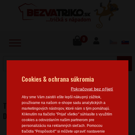
lose
u
0
MENU
Cookies & ochrana súkromia
Home
>
Povolanie
Hasič
Pánské trička Hasič
Pokračovat bez přijetí
Tričko pre hasiča Mám krásnu dcéru
Aby sme Vám zaistili ešte lepší nákupný zážitok,
TRIČKO PRE HASIČA MÁM KRÁSNU
používame na našom e-shope sadu analytických a
marketingových nástrojov, ktoré nám s tým pomáhajú.
DCÉRU
Kliknutím na tlačidlo "Prijať všetko" súhlasíte s využitím
cookies a odovzdaním našim partnerom pre
personalizáciu na reklamných sieťach. Pomocou
tlačidla "Prispôsobiť" si môžete upraviť nastavenie