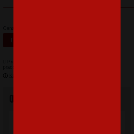
16,07 €
-
+
Cena
VLOŽIŤ DO KOŠÍKA
Produkty pro vás vyrábíme! Doba dodání je 3-5
pracovních dní.
Kedy bude doručené?
Overené našimi zákazníkmi
"Som veľmi spokojná, tričko, ktoré,som
objednala vnúčikovi je nádherné aj kvalita
výborná, rýchle vybavenie objednávky aj
doručenie rýchle, super. Ďakujem a prajem