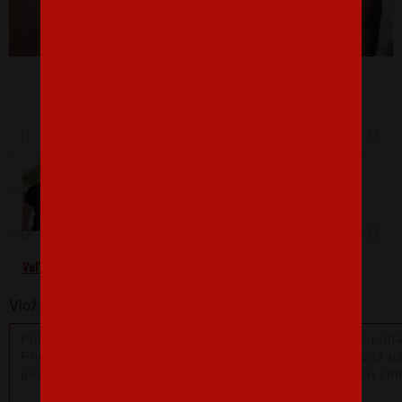
Barva
Velikost
L
Veľkostná tabuľka
Vlož nám poznámku k produktu: