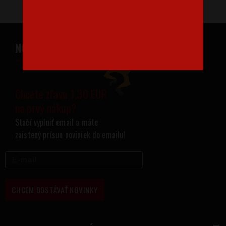
NOVINKY NA VÁŠ EMAIL
Chcete zľavu 1,30 EUR
na prvý nákup?
Stačí vyplniť email a máte
zaistený prísun noviniek do emailu!
CHCEM DOSTÁVAŤ NOVINKY