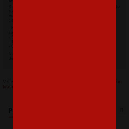
K potlači využívame kvalitné pánske tričká vysokej gramáže
s krátkym rukávom a moderným okrúhlym výstrihom.
Vďaka 100% materiálu bavlny sa budete pri jeho nosení
cítiť príjemne.
- Kvalitný priekrčník s prídavkom 5% elastanu so
spevňujúcou ramennou páskou.
- Silikónová úprava úpletu.
- Trup po stranách bez švov.
2
- Gramáž 185 g / m
.
Nevybrali ste si farbu v základnej ponuke? Máme k
dispozícii 41 odtieňov. Napíšte na
info@bezvatriko.cz
.
V Česku koupíte tento produkt zde:
Triko pro hasiče Mám
krásnou dceru
PODOBNÉ PRODUKTY