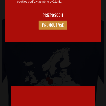
cookies podľa vlastného uváženia.
PŘIZPŮSOBIT
PŘIJMOUT VŠE