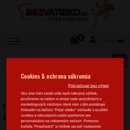
lose
u
0
MENU
Cookies & ochrana súkromia
Home
>
Hobby
Cestovanie
Pánske tričká
Pokračovat bez přijetí
Cestovanie
Pánske tričko pre cestovateľov Tu som
Aby sme Vám zaistili ešte lepší nákupný zážitok,
doma
používame na našom e-shope sadu analytických a
PÁNSKE TRIČKO PRE CESTOVATEĽOV TU
marketingových nástrojov, ktoré nám s tým pomáhajú.
Kliknutím na tlačidlo "Prijať všetko" súhlasíte s využitím
SOM DOMA
cookies a odovzdaním našim partnerom pre
personalizáciu na reklamných sieťach. Pomocou
tlačidla "Prispôsobiť" si môžete upraviť nastavenie