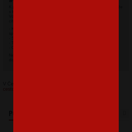
K potlači využívame kvalitné pánske tričká vysokej gramáže
s krátkym rukávom a moderným okrúhlym výstrihom.
Vďaka 100% materiálu bavlny sa budete pri jeho nosení
cítiť príjemne.
- Kvalitný priekrčník s prídavkom 5% elastanu so
spevňujúcou ramennou páskou.
- Silikónová úprava úpletu.
- Trup po stranách bez švov.
2
- Gramáž 185 g / m
.
Nevybrali ste si farbu v základnej ponuke? Máme k
dispozícii 41 odtieňov. Napíšte na
info@bezvatriko.cz
.
V Česku koupíte tento produkt zde:
Pánské triko pro
cestovatele Tady jsem doma
PODOBNÉ PRODUKTY