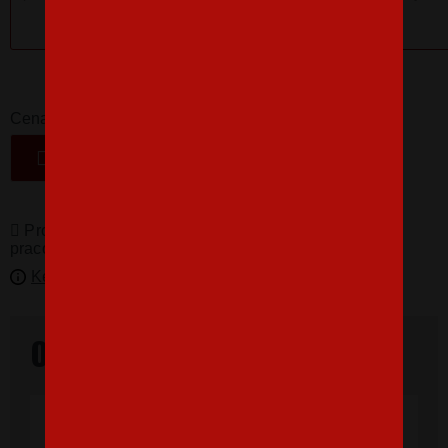
16,07 €
-
+
Cena
VLOŽIŤ DO KOŠÍKA
Produkty pro vás vyrábíme! Doba dodání je 3-5
pracovních dní.
Kedy bude doručené?
Overené našimi zákazníkmi
"Som veľmi spokojná, tričko, ktoré,som
objednala vnúčikovi je nádherné aj kvalita