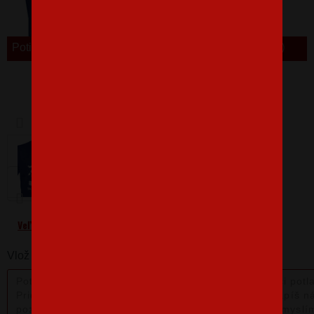
Potisk je také k dispozici v SK
Barva
Velikost
L
Veľkostná tabuľka
Vlož nám poznámku k produktu: