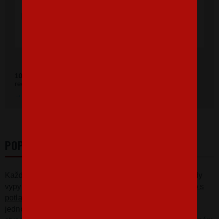
výborná, rýchle vybavenie objednávky aj
doručenie rýchle, super. Ďakujem a prajem
veľa spokojných zákazníkov."
Ověřeno zákazníky před 11 měsíci
100 %
zákazníkov odporúča náš obchod (z
392 recenzií
recenzií).
Prezrieť hodnotenie na Heureka.sk
POPIS
Každý cestovateľ to už zažil, na cestách sa miestni vždy
vypytujú odkiaľ to vlastne ste. Toto cestovateľské
tričko s
potlačou
"
Tu som doma!"
pomôže na cestách jasne a
jednoducho vysvetliť, kde je váš domov. Tričko je ako