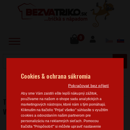
lose
u
0
MENU
Cookies & ochrana súkromia
Home
>
Hobby
Rybárske
Pánske rybárske tričká
Pokračovat bez přijetí
Tričko pre rybárov Problém - Vyriešený
Aby sme Vám zaistili ešte lepší nákupný zážitok,
TRIČKO PRE RYBÁROV PROBLÉM -
používame na našom e-shope sadu analytických a
marketingových nástrojov, ktoré nám s tým pomáhajú.
VYRIEŠENÝ
Kliknutím na tlačidlo "Prijať všetko" súhlasíte s využitím
cookies a odovzdaním našim partnerom pre
personalizáciu na reklamných sieťach. Pomocou
tlačidla "Prispôsobiť" si môžete upraviť nastavenie