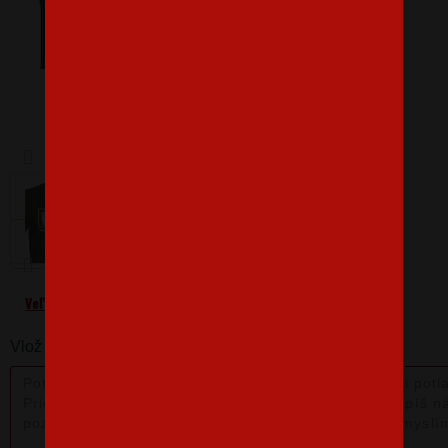
Barva
Velikost
L
Veľkostná tabuľka
Vlož nám poznámku k produktu: