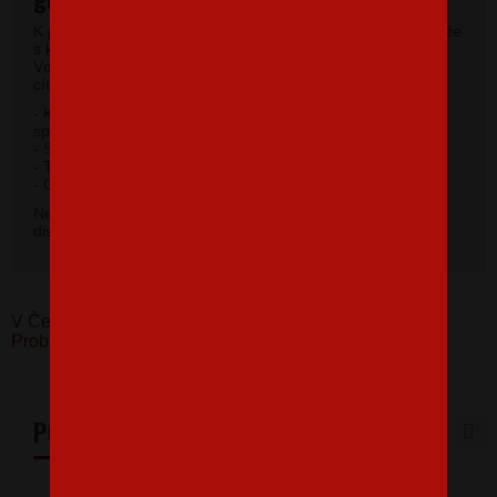
K potlači využívame kvalitné pánske tričká vysokej gramáže
s krátkym rukávom a moderným okrúhlym výstrihom.
Vďaka 100% materiálu bavlny sa budete pri jeho nosení
cítiť príjemne.
- Kvalitný priekrčník s prídavkom 5% elastanu so
spevňujúcou ramennou páskou.
- Silikónová úprava úpletu.
- Trup po stranách bez švov.
2
- Gramáž 185 g / m
.
Nevybrali ste si farbu v základnej ponuke? Máme k
dispozícii 41 odtieňov. Napíšte na
info@bezvatriko.cz
.
V Česku koupíte tento produkt zde:
Tričko pro rybáře
Problém - Vyřešen
PODOBNÉ PRODUKTY