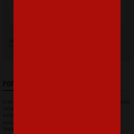
doručenie rýchle, super. Ďakujem a prajem
veľa spokojných zákazníkov."
Ověřeno zákazníky před 11 měsíci
100 %
zákazníkov odporúča náš obchod (z
392 recenzií
recenzií).
Prezrieť hodnotenie na Heureka.sk
POPIS
V každej rybárskej rodine to niekedy škrípe. No a najlepšie
riešenie je dať si proste pohov. Pohov na rybách. Toto
tričko bude skvelým darčekom pre rybárov, ktorý si
vyrážajú vyvetrať hlavu a to samozrejme rybárčením.
Tričko urobí radosť k sviatku, narodeninám alebo