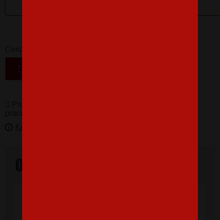
16,07 €
-
+
Cena
VLOŽIŤ DO KOŠÍKA
Produkty pro vás vyrábíme! Doba dodání je 3-5
pracovních dní.
Kedy bude doručené?
Overené našimi zákazníkmi
"Som veľmi spokojná, tričko, ktoré,som
objednala vnúčikovi je nádherné aj kvalita
výborná, rýchle vybavenie objednávky aj