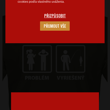
cookies podľa vlastného uváženia.
PŘIZPŮSOBIT
PŘIJMOUT VŠE