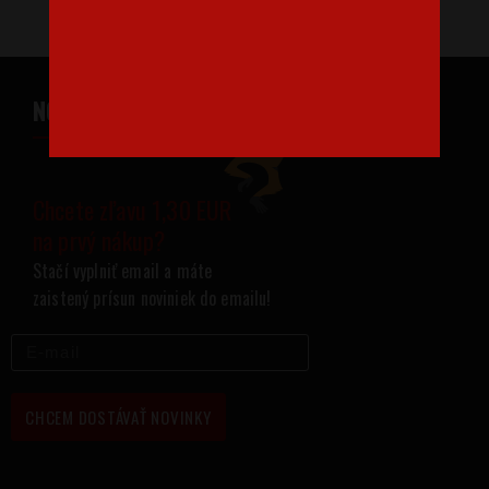
NOVINKY NA VÁŠ EMAIL
Chcete zľavu 1,30 EUR
na prvý nákup?
Stačí vyplniť email a máte
zaistený prísun noviniek do emailu!
CHCEM DOSTÁVAŤ NOVINKY