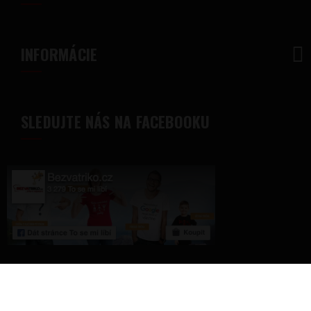
INFORMÁCIE
SLEDUJTE NÁS NA FACEBOOKU
© 2018 - Bezvatriko.sk