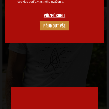
cookies podľa vlastného uváženia.
PŘIZPŮSOBIT
PŘIJMOUT VŠE