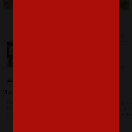
Barva
Velikost
XL
Veľkostná tabuľka
Vlož nám poznámku k produktu: