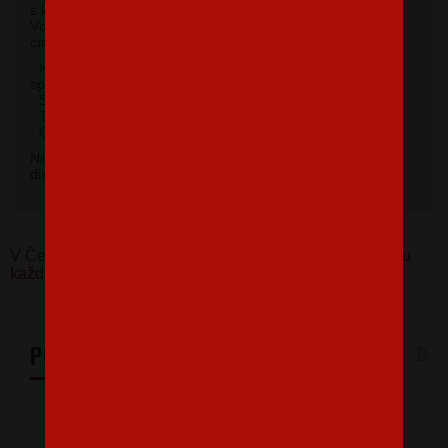
s krátkym rukávom a moderným okrúhlym výstrihom.
Vďaka 100% materiálu bavlny sa budete pri jeho nosení
cítiť príjemne.
- Kvalitný priekrčník s prídavkom 5% elastanu so
spevňujúcou ramennou páskou.
- Silikónová úprava úpletu.
- Trup po stranách bez švov.
2
- Gramáž 185 g / m
.
Nevybrali ste si farbu v základnej ponuke? Máme k
dispozícii 41 odtieňov. Napíšte na
info@bezvatriko.cz
.
V Česku koupíte tento produkt zde:
Pánské tričko Sjedu
každou!
PODOBNÉ PRODUKTY