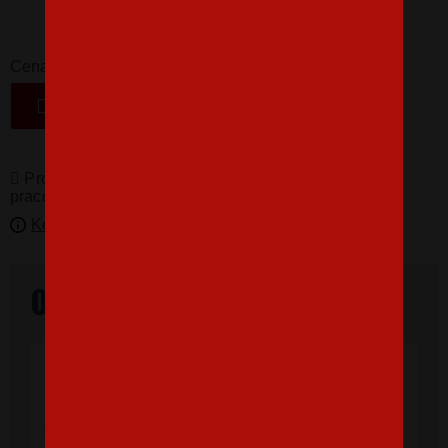
16,07 €
-
+
Cena
VLOŽIŤ DO KOŠÍKA
Produkty pro vás vyrábíme! Doba dodání je 3-5
pracovních dní.
Kedy bude doručené?
Overené našimi zákazníkmi
"Som veľmi spokojná, tričko, ktoré,som
objednala vnúčikovi je nádherné aj kvalita
výborná, rýchle vybavenie objednávky aj
doručenie rýchle, super. Ďakujem a prajem
veľa spokojných zákazníkov."