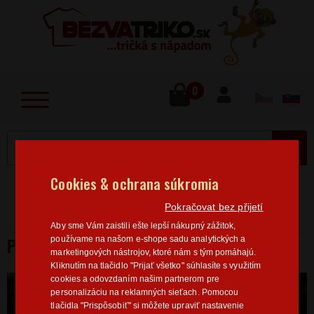
lose
u
0
MENU
Cookies & ochrana súkromia
Home
>
Sport
Vodácká trička
Pánská vodácká
Pokračovat bez přijetí
trička
Pánské tričko Sjedu každou!
Aby sme Vám zaistili ešte lepší nákupný zážitok,
PÁNSKÉ TRIČKO SJEDU KAŽDOU!
používame na našom e-shope sadu analytických a
marketingových nástrojov, ktoré nám s tým pomáhajú.
Kliknutím na tlačidlo "Prijať všetko" súhlasíte s využitím
cookies a odovzdaním našim partnerom pre
personalizáciu na reklamných sieťach. Pomocou
tlačidla "Prispôsobiť" si môžete upraviť nastavenie