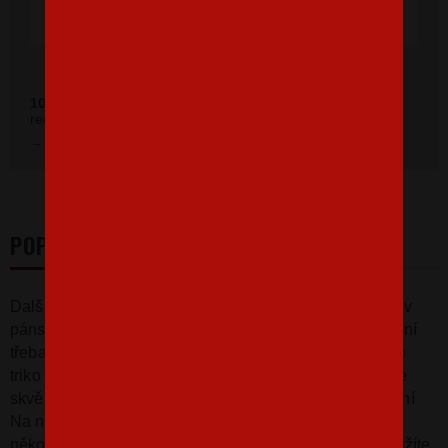
Ověřeno zákazníky před 11 měsíci
100 %
zákazníkov odporúča náš obchod (z
392 recenzií
recenzií).
Prezrieť hodnotenie na Heureka.sk
POPIS
Další vodácké tričko s vtipným potiskem. Tentokrát jen v
pánské verzi. Dvojsmyslný potisk
"Sjedu každou!"
není
třeba dále vysvětlovat. Pokud byste přeci jen chtěli toto
triko v dámské verzi, napište nám na e-mail. Triko bude
skvělé na vodu, ale pro zaryté vodáky i na běžné nošení
Na našem eshopu můžete standardně koupit triko v
několika barvách s různou barvou potisku. Jestliže toužíte