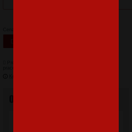
16,07 €
-
+
Cena
VLOŽIŤ DO KOŠÍKA
Produkty pro vás vyrábíme! Doba dodání je 3-5
pracovních dní.
Kedy bude doručené?
Overené našimi zákazníkmi
"Som veľmi spokojná, tričko, ktoré,som
objednala vnúčikovi je nádherné aj kvalita
výborná, rýchle vybavenie objednávky aj