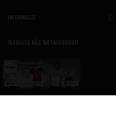
INFORMÁCIE
SLEDUJTE NÁS NA FACEBOOKU
© 2018 - Bezvatriko.sk