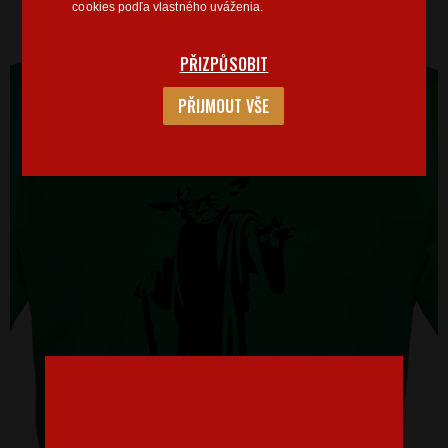
cookies podľa vlastného uváženia.
PŘIZPŮSOBIT
PŘIJMOUT VŠE