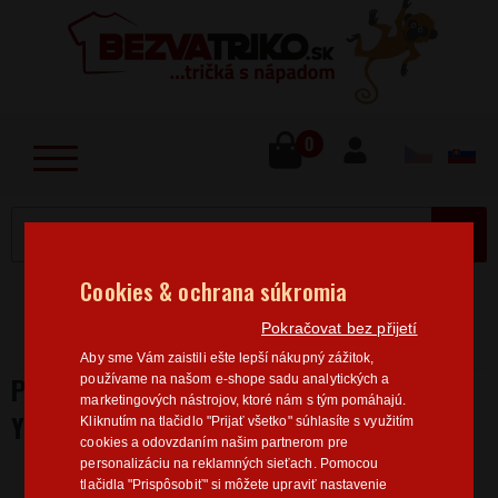
lose
u
0
MENU
Cookies & ochrana súkromia
Home
>
Filmy/Seriály
Star wars
Pánská trička
Pokračovat bez přijetí
Star Wars
Pánske tričko Star Wars Majster Yoda
Aby sme Vám zaistili ešte lepší nákupný zážitok,
PÁNSKE TRIČKO STAR WARS MAJSTER
používame na našom e-shope sadu analytických a
marketingových nástrojov, ktoré nám s tým pomáhajú.
YODA
Kliknutím na tlačidlo "Prijať všetko" súhlasíte s využitím
cookies a odovzdaním našim partnerom pre
personalizáciu na reklamných sieťach. Pomocou
tlačidla "Prispôsobiť" si môžete upraviť nastavenie