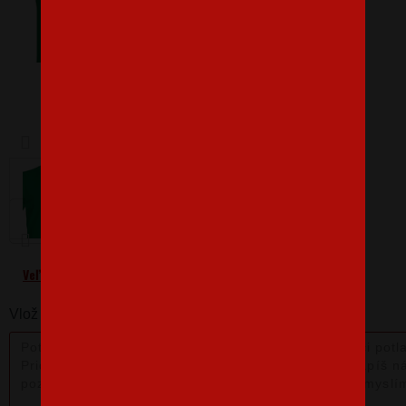
Barva
Velikost
XS
Veľkostná tabuľka
Vlož nám poznámku k produktu: