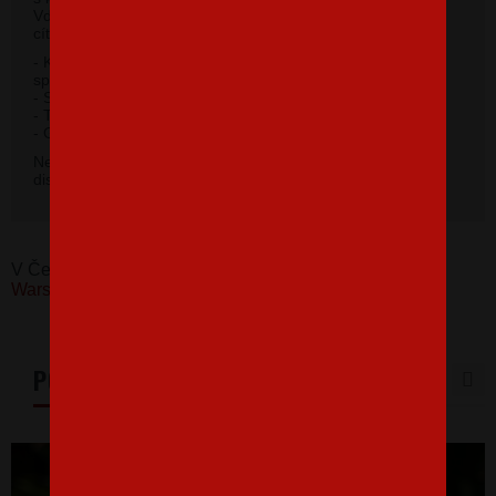
Vďaka 100% materiálu bavlny sa budete pri jeho nosení
cítiť príjemne.
- Kvalitný priekrčník s prídavkom 5% elastanu so
spevňujúcou ramennou páskou.
- Silikónová úprava úpletu.
- Trup po stranách bez švov.
2
- Gramáž 185 g / m
.
Nevybrali ste si farbu v základnej ponuke? Máme k
dispozícii 41 odtieňov. Napíšte na
info@bezvatriko.cz
.
V Česku koupíte tento produkt zde:
Pánské tričko Star
Wars Mistr Yoda
PODOBNÉ PRODUKTY