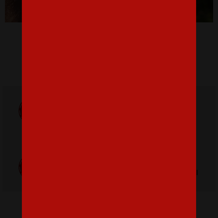
Pánske tričko Mandalorian
16,07 €
Doprava
ZADARMO
Poštovné
pri nákupe nad
od 3,2 €
42 €
Poctivá ručná
Tlačíme na
výroba v Česku
kvalitný textil