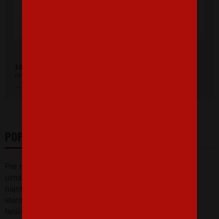
doručenie rýchle, super. Ďakujem a prajem
veľa spokojných zákazníkov."
Ověřeno zákazníky před 11 měsíci
100 %
zákazníkov odporúča náš obchod (z
392 recenzií
recenzií).
Prezrieť hodnotenie na Heureka.sk
POPIS
Pre niekoho
malý
zelený
škriatok
,
pre
niekoho
zase
uznávaný
majster
Jedi
.
Tričko s Majstrom Youdom
,
najstarším
a
najváženejším
predstaviteľom
toho
starobylého
rádu
nesmie
chýbať v
šatníkoch
žiadneho
fanúšika
Star
Wars
.
Tričko
bude skvelé
ako darček
k