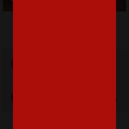
Pánske tričko Srdcový tep káva
16,07 €
Doprava
ZADARMO
Poštovné
pri nákupe nad
od 3,2 €
42 €
Poctivá ručná
Tlačíme na
výroba v Česku
kvalitný textil