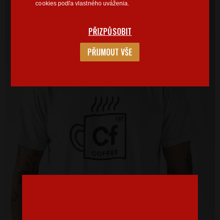
cookies podľa vlastného uváženia.
PŘIZPŮSOBIT
PŘIJMOUT VŠE