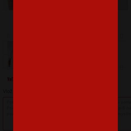
Barva
Velikost
L
Veľkostná tabuľka
Vlož nám poznámku k produktu: