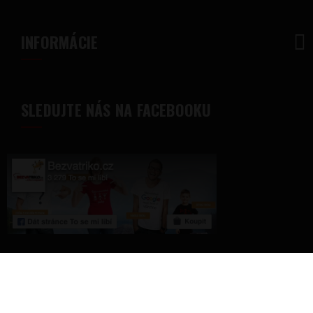
INFORMÁCIE
SLEDUJTE NÁS NA FACEBOOKU
© 2018 - Bezvatriko.sk