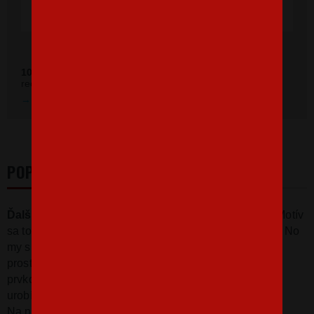
Ověřeno zákazníky před 11 měsíci
100 %
zákazníkov odporúča náš obchod (z
392 recenzií
recenzií).
Prezrieť hodnotenie na Heureka.sk
POPIS
Ďalšie tričko s motívom kávy
je len pre dôvtipných. Motív
sa totiž pohráva s chemickou značkou California CF. :) No
my si skrátka myslíme, že káva je dôležitý prvok a má
proste mať svoju vlastnú značku v periodickej tabuľke
prvkov. Toto tričko s decentnou potlačou kávy určite
urobí radosť.
Na našom eshope môžete štandardne kúpiť tričko v