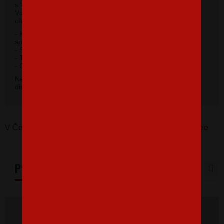
s krátkym rukávom a moderným okrúhlym výstrihom.
Vďaka 100% materiálu bavlny sa budete pri jeho nosení
cítiť príjemne.
- Kvalitný priekrčník s prídavkom 5% elastanu so
spevňujúcou ramennou páskou.
- Silikónová úprava úpletu.
- Trup po stranách bez švov.
2
- Gramáž 185 g / m
.
Nevybrali ste si farbu v základnej ponuke? Máme k
dispozícii 41 odtieňov. Napíšte na
info@bezvatriko.cz
.
V Česku koupíte tento produkt zde:
Pánské tričko Coffee
PODOBNÉ PRODUKTY