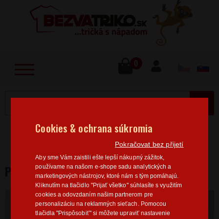
lose
u
0
MENU
Cookies & ochrana súkromia
Home
>
Hobby
Káva
Pánská trička s kávou
Pokračovat bez přijetí
Pánske tričko Coffee
Aby sme Vám zaistili ešte lepší nákupný zážitok,
PÁNSKE TRIČKO COFFEE
používame na našom e-shope sadu analytických a
marketingových nástrojov, ktoré nám s tým pomáhajú.
Kliknutím na tlačidlo "Prijať všetko" súhlasíte s využitím
cookies a odovzdaním našim partnerom pre
personalizáciu na reklamných sieťach. Pomocou
tlačidla "Prispôsobiť" si môžete upraviť nastavenie