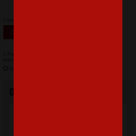
16,07 €
-
+
Cena
VLOŽIŤ DO KOŠÍKA
Produkty pro vás vyrábíme! Doba dodání je 3-5
pracovních dní.
Kedy bude doručené?
Overené našimi zákazníkmi
"Som veľmi spokojná, tričko, ktoré,som
objednala vnúčikovi je nádherné aj kvalita
výborná, rýchle vybavenie objednávky aj
doručenie rýchle, super. Ďakujem a prajem
veľa spokojných zákazníkov."