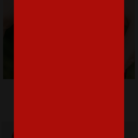
Pánske tričko MTB s horským bicyklom
16,07 €
Doprava
ZADARMO
Poštovné