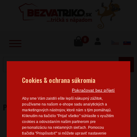
lose
u
0
MENU
Cookies & ochrana súkromia
Home
>
Sport
Cyklistika
Pánská trička Cyklistika
Pokračovat bez přijetí
Pánské tričko I love my bike
Aby sme Vám zaistili ešte lepší nákupný zážitok,
PÁNSKÉ TRIČKO I LOVE MY BIKE
používame na našom e-shope sadu analytických a
marketingových nástrojov, ktoré nám s tým pomáhajú.
Kliknutím na tlačidlo "Prijať všetko" súhlasíte s využitím
cookies a odovzdaním našim partnerom pre
personalizáciu na reklamných sieťach. Pomocou
tlačidla "Prispôsobiť" si môžete upraviť nastavenie