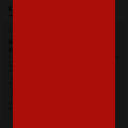
KVALITNÝ MATERIÁL
Najkvalitnejšie pánske tričká vysokej
gramáže
K potlači využívame kvalitné pánske tričká vysokej gramáže
s krátkym rukávom a moderným okrúhlym výstrihom.
Vďaka 100% materiálu bavlny sa budete pri jeho nosení
cítiť príjemne.
- Kvalitný priekrčník s prídavkom 5% elastanu so
spevňujúcou ramennou páskou.
- Silikónová úprava úpletu.
- Trup po stranách bez švov.
2
- Gramáž 185 g / m
.
Nevybrali ste si farbu v základnej ponuke? Máme k
dispozícii 41 odtieňov. Napíšte na
info@bezvatriko.cz
.