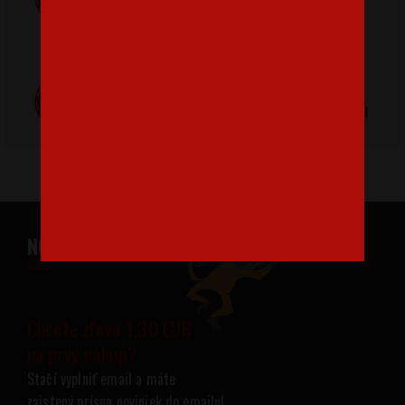
pri nákupe nad
od 3,2 €
42 €
Poctivá ručná
Tlačíme na
výroba v Česku
kvalitný textil
NOVINKY NA VÁŠ EMAIL
Chcete zľavu 1,30 EUR
na prvý nákup?
Stačí vyplniť email a máte
zaistený prísun noviniek do emailu!