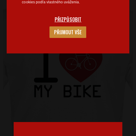
cookies podľa vlastného uváženia.
PŘIZPŮSOBIT
PŘIJMOUT VŠE