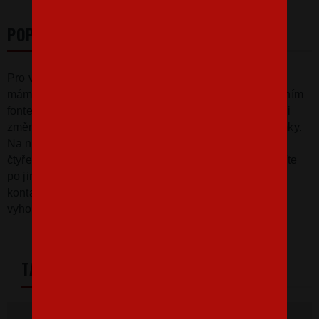
POPIS
Pro všechny milovníky kol, horských i těch silničních,
máme
tričko I love my bike!
Potisk je vytvořen moderním
fontem s doplňujícím kolem v srdci. Pokud by jste chtěli
změnit silniční kolo za horské, napište nám do poznámky.
Na našem eshopu můžete standardně koupit triko ve
čtyřech barvách s různou barvou potisku. Jestliže toužíte
po jiné kombinaci, barvě trika nebo potisku, určitě nás
kontaktujte na email info@bezvatriko.cz a my vám rádi
vyhovíme.
TABULKA VELIKOSTÍ