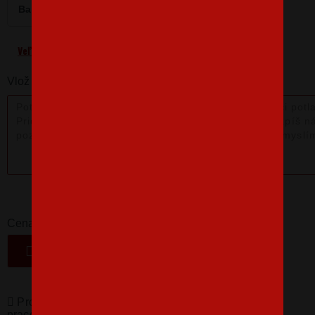
Barva
Velikost
M
Veľkostná tabuľka
Vlož nám poznámku k produktu:
16,07 €
-
+
Cena
VLOŽIŤ DO KOŠÍKA
Produkty pro vás vyrábíme! Doba dodání je 3-5
pracovních dní.