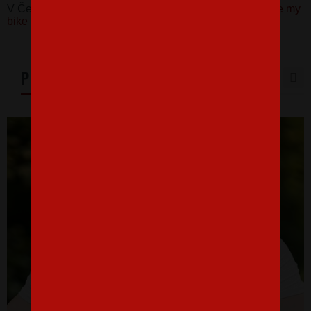
V Česku koupíte tento produkt zde:
Pánské tričko I love my
bike
PODOBNÉ PRODUKTY