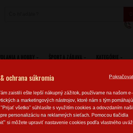
VOLANIA A HOBBY
ŠPORT A ZÁBAVA
KATEGÓRIE
0 30 mm argumentov
 & ochrana súkromia
Pokračovat 
Poštovné
Poctivá r
m zaistili ešte lepší nákupný zážitok, používame na našom e
od 3,2 €
výroba v 
tických a marketingových nástrojov, ktoré nám s tým pomáhajú
o "Prijať všetko" súhlasíte s využitím cookies a odovzdaním naš
pre personalizáciu na reklamných sieťach. Pomocou tlačidla
PÁNSKE TRIČKO A-10 30 MM ARGUMENT
iť" si môžete upraviť nastavenie cookies podľa vlastného uváž