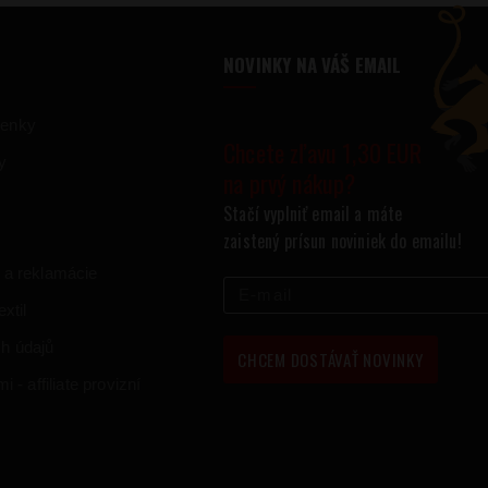
NOVINKY NA VÁŠ EMAIL
ienky
Chcete zľavu 1,30 EUR
y
na prvý nákup?
Stačí vyplniť email a máte
zaistený prísun noviniek do emailu!
 a reklamácie
xtil
h údajů
CHCEM DOSTÁVAŤ NOVINKY
 - affiliate provizní