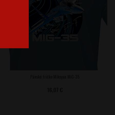
Pánské tričko Mikoyan MiG-35
16,07 €