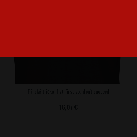
Pánské tričko If at first you don't succeed
16,07 €