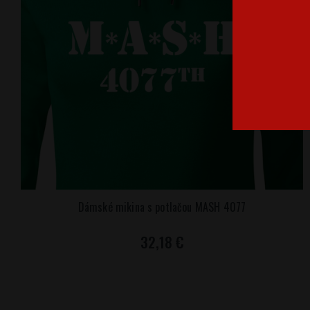
Dámské mikina s potlačou MASH 4077
32,18 €