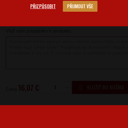
PŘIZPŮSOBIT
PŘIJMOUT VŠE
Veľkostná 
Barva
Velikost
L
Vlož nám poznámku k produktu:
16,07 €
VLOŽIŤ DO KOŠÍKA
-
+
Cena
Produkty pro vás vyrábíme! Doba dodání je 3-5 pracovníc
Kedy bude doručené?