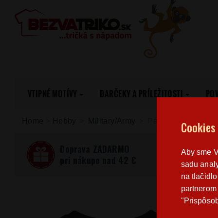
VTIPNÉ MOTÍVY
DARČEKY A PRÍLEŽITOSTI
PO
Home
>
Hobby
Military/Army
Pánske tričko A-1
Cookies
Doprava ZADARMO
Aby sme Vá
pri nákupe nad 42 €
sadu analy
na tlačidl
partnerom 
"Prispôsob