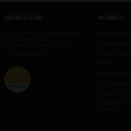
KONTAKTUJTE NÁS
INFORMÁCIE
Začať konverzáciu cez WhatsApp
Obchodné podm
+420 607 567 213
Veľkostné tabuľk
(V pracovné dni v čase 9:00-15:00)
Doprava a platba
info@bezvatriko.cz
Kontakt
Výmena veľkostí
Ako sa starať o te
Ochrana osobníc
Vydělávejte s námi
program