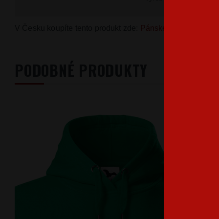
V Česku koupíte tento produkt zde:
Pánské tričko A-10 3
PODOBNÉ PRODUKTY