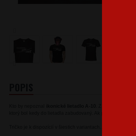
POPIS
Kto
by nepoznal
ikonické lietadlo A-10
.
Zabijak
tankov
,
k
ktorý bol kedy
do lietadla
zabudovaný
.
Ak
patríte
tak
medz
Tričko
je k dispozícií
v šiestich
variantach
.
Ak by
ste
chcel