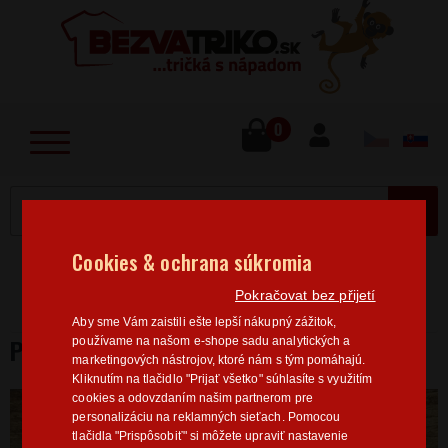
lose
u
0
MENU
Cookies & ochrana súkromia
Home
>
Sport
Paragliding
Mikiny paragliding
Pokračovat bez přijetí
Paragliding 3
Aby sme Vám zaistili ešte lepší nákupný zážitok,
PARAGLIDING 3
používame na našom e-shope sadu analytických a
marketingových nástrojov, ktoré nám s tým pomáhajú.
Kliknutím na tlačidlo "Prijať všetko" súhlasíte s využitím
cookies a odovzdaním našim partnerom pre
personalizáciu na reklamných sieťach. Pomocou
tlačidla "Prispôsobiť" si môžete upraviť nastavenie