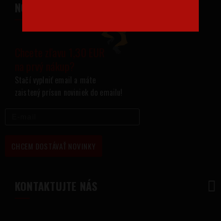
NOVINKY NA VÁŠ EMAIL
Chcete zľavu 1,30 EUR
na prvý nákup?
Stačí vyplniť email a máte
zaistený prísun noviniek do emailu!
CHCEM DOSTÁVAŤ NOVINKY
KONTAKTUJTE NÁS