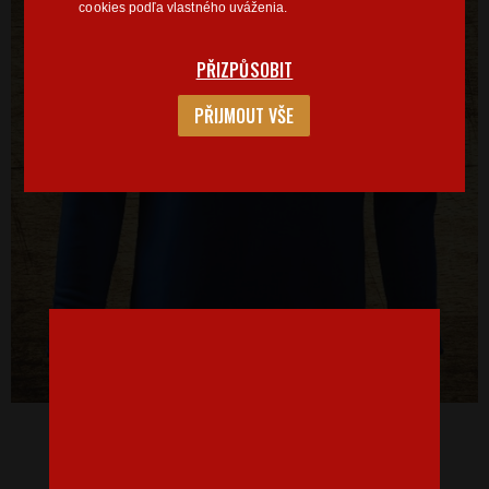
cookies podľa vlastného uváženia.
PŘIZPŮSOBIT
PŘIJMOUT VŠE