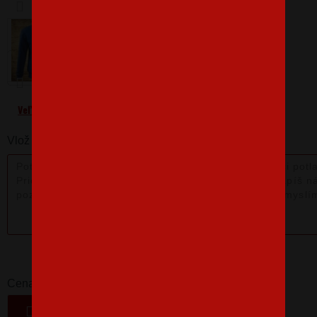
Barva
Velikost
S
Veľkostná tabuľka
Vlož nám poznámku k produktu:
31,37 €
-
+
Cena
VLOŽIŤ DO KOŠÍKA