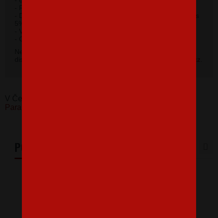
- Rovný strih s bočnými švami.
- Dolný lem, manžety a priekrčník z rebrového úpletu 1:1 s
5% elastanu.
- Vnútorná strana počesaná.
2
- Gramáž 300 g/m
.
Nevybrali ste si farbu v základnej ponuke? Máme k
dispozícii niekoľko odtieňov. Napíšte na
info@bezvatriko.cz
.
V Česku koupíte tento produkt zde:
Pánská mikina
Paragliding 3
PODOBNÉ PRODUKTY