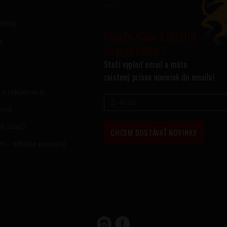
ienky
Chcete zľavu 1,30 EUR
y
na prvý nákup?
Stačí vyplniť email a máte
zaistený prísun noviniek do emailu!
 a reklamácie
xtil
h údajů
CHCEM DOSTÁVAŤ NOVINKY
 - affiliate provizní