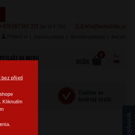
+420 607 567 213
info@bezvatriko.cz
(po-pá 9-15h)
Přihlásit se
Doprava a platba
Obchodní podmínky
Kontakt
0
POTLAČE NA MIERU
KOŠÍK
bez přijetí
učná
Tlačíme na
-shope
Česku
kvalitný textil
. Kliknutím
im
enia.