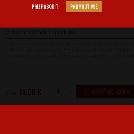
PŘIZPŮSOBIT
PŘIJMOUT VŠE
Veľkostná 
Barva
Velikost
XS
Vlož nám poznámku k produktu:
14,06 €
VLOŽIŤ DO KOŠÍKA
-
+
Cena
Kedy bude doručené?