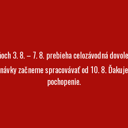
s krátkym rukávom
Šírka
Dĺžka
47
68
50
70
53
72
och 3. 8. – 7. 8. prebieha celozávodná dovol
56
74
59
76
návky začneme spracovávať od 10. 8. Ďakuj
62
78
pochopenie.
65
80
70
82
75
84
 cm.
e byť ± 5 %.