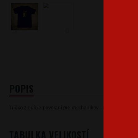
POPIS
Tričko z edície povolaní pre mechanikov –Mechanik
TABULKA VELIKOSTÍ