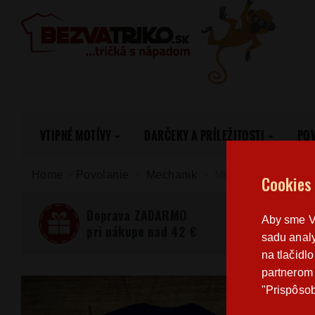
VTIPNÉ MOTÍVY
DARČEKY A PRÍLEŽITOSTI
PO
Home
>
Povolanie
Mechanik
Mechanik
Cookies
Doprava ZADARMO
Aby sme Vá
pri nákupe nad 42 €
sadu analy
na tlačidl
partnerom 
"Prispôsob