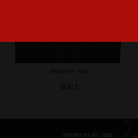
Pánské triko - Klíče
16,07 €
NOVINKY NA VÁŠ EMAIL