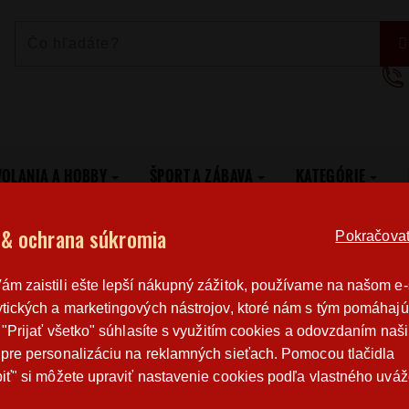
VOLANIA A HOBBY
ŠPORT A ZÁBAVA
KATEGÓRIE
 & ochrana súkromia
Pokračovat 
Poštovné
Poctivá r
m zaistili ešte lepší nákupný zážitok, používame na našom e
od 3,2 €
výroba v 
tických a marketingových nástrojov, ktoré nám s tým pomáhajú
o "Prijať všetko" súhlasíte s využitím cookies a odovzdaním naš
pre personalizáciu na reklamných sieťach. Pomocou tlačidla
MECHANIK
iť" si môžete upraviť nastavenie cookies podľa vlastného uváž