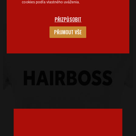
cookies podľa vlastného uváženia.
PŘIZPŮSOBIT
PŘIJMOUT VŠE