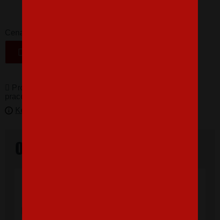
16,07 €
-
+
Cena
VLOŽIŤ DO KOŠÍKA
Produkty pro vás vyrábíme! Doba dodání je 3-5
pracovních dní.
Kedy bude doručené?
Overené našimi zákazníkmi
"Som veľmi spokojná, tričko, ktoré,som
objednala vnúčikovi je nádherné aj kvalita
výborná, rýchle vybavenie objednávky aj
doručenie rýchle, super. Ďakujem a prajem
veľa spokojných zákazníkov."