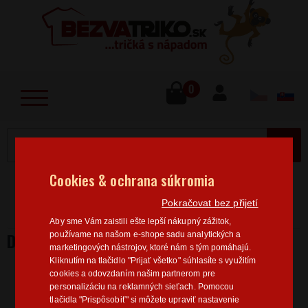
lose
u
0
MENU
Cookies & ochrana súkromia
Home
>
Povolanie
Kadeřnice
Dámske tričko
Pokračovat bez přijetí
Hairboss
Aby sme Vám zaistili ešte lepší nákupný zážitok,
DÁMSKE TRIČKO HAIRBOSS
používame na našom e-shope sadu analytických a
marketingových nástrojov, ktoré nám s tým pomáhajú.
Kliknutím na tlačidlo "Prijať všetko" súhlasíte s využitím
cookies a odovzdaním našim partnerom pre
personalizáciu na reklamných sieťach. Pomocou
tlačidla "Prispôsobiť" si môžete upraviť nastavenie