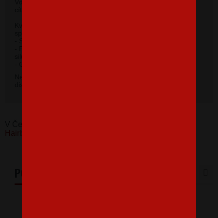
Vďaka 100% materiálu bavlny sa budete pri jeho nosení
cítiť príjemne.
Kvalitný priekrčník s prídavkom 5 % elastanu so
spevňujúcou ramennou páskou.
- Silikónová úprava zaisťuje mäkký a splývavý omak.
- Priliehavý strih do hĺbky boku zvýrazňujúce dámsku
siluetu.
2
- Gramáž 185 g/m
.
Nevybrali ste si farbu v základnej ponuke? Máme k
dispozícii 41 odtieňov. Napíšte na
info@bezvatriko.cz
.
V Česku koupíte tento produkt zde:
Dámské tričko
Hairboss
PODOBNÉ PRODUKTY