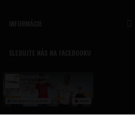
INFORMÁCIE
SLEDUJTE NÁS NA FACEBOOKU
© 2018 - Bezvatriko.sk