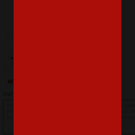
Barva
Velikost
M
Veľkostná tabuľka
Vlož nám poznámku k produktu: