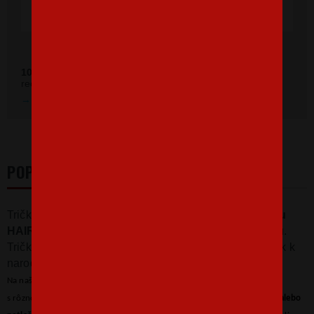
Ověřeno zákazníky před 11 měsíci
100 %
zákazníkov odporúča náš obchod (z
392 recenzií
recenzií).
Prezrieť hodnotenie na Heureka.sk
POPIS
Tričko s jednoduchým, ale o to viac
vkusnou potlačou
HAIRBOSS
bude skvelé, ako inak, než pre kaderníčku.
Tričko bude fajn pre kadernícky salón alebo ako darček k
narodeninám a Vianociam pre kaderníčku.
Na našom eshope môžete štandardne kúpiť tričko v niekoľkých farbách
s rôznou farbou potlače. Ak však túžite po
inej kombinácii, farbe trička alebo