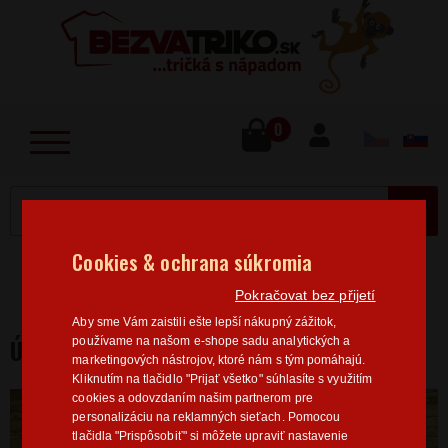
lose
u
0
MENU
Cookies & ochrana súkromia
Home
>
Sport
Fotbal
Dětské mikiny Fotbal
Pokračovat bez přijetí
Útočník
Aby sme Vám zaistili ešte lepší nákupný zážitok,
ÚTOČNÍK
používame na našom e-shope sadu analytických a
marketingových nástrojov, ktoré nám s tým pomáhajú.
Kliknutím na tlačidlo "Prijať všetko" súhlasíte s využitím
cookies a odovzdaním našim partnerom pre
personalizáciu na reklamných sieťach. Pomocou
tlačidla "Prispôsobiť" si môžete upraviť nastavenie