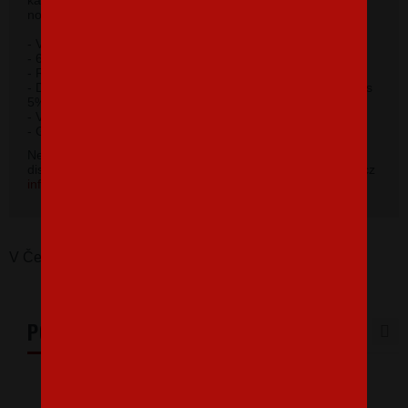
nosení cítiť príjemne.
- Výplnková pletenina, vnútorná strana počesaná.
- 65% bavlna, 35% polyester.
- Rovný strih s bočnými švami.
- Dolný lem, manžety a priekrčník z rebrového úpletu 1:1 s
5% elastanu.
- Vnútorná strana počesaná.
2
- Gramáž 300 g/m
.
Nevybrali ste si farbu v základnej ponuke? Máme k
dispozícii niekoľko odtieňov. Napíšte na info@bezvatriko.cz
info@bezvatriko.cz
.
V Česku koupíte tento produkt zde:
Útočník
PODOBNÉ PRODUKTY