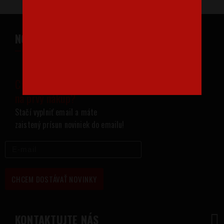
NOVINKY NA VÁŠ EMAIL
Chcete zľavu 1,30 EUR
na prvý nákup?
Stačí vyplniť email a máte
zaistený prísun noviniek do emailu!
CHCEM DOSTÁVAŤ NOVINKY
KONTAKTUJTE NÁS