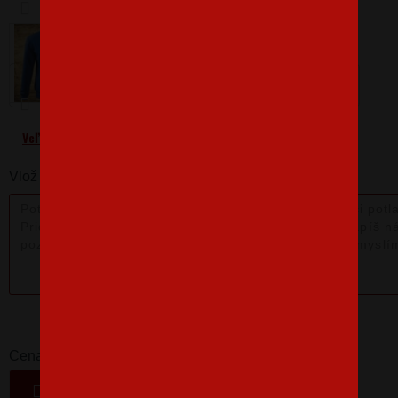
Barva
Velikost
146 cm/10 roků
Veľkostná tabuľka
Vlož nám poznámku k produktu:
39,43 €
-
+
Cena
VLOŽIŤ DO KOŠÍKA