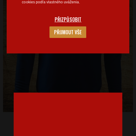
cookies podľa vlastného uváženia.
PŘIZPŮSOBIT
PŘIJMOUT VŠE