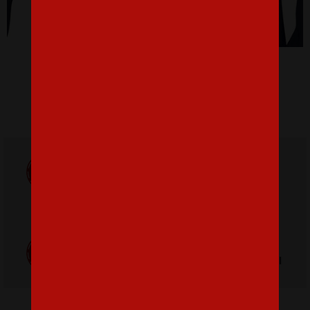
Dětská mikina Mohamed Salah
28,15 €
Doprava
ZADARMO
Poštovné
pri nákupe nad
od 3,2 €
42 €
Poctivá ručná
Tlačíme na
výroba v Česku
kvalitný textil