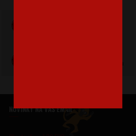
Doprava
ZADARMO
Poštovné
pri nákupe nad
od 3,2 €
42 €
Poctivá ručná
Tlačíme na
výroba v Česku
kvalitný textil
NOVINKY NA VÁŠ EMAIL