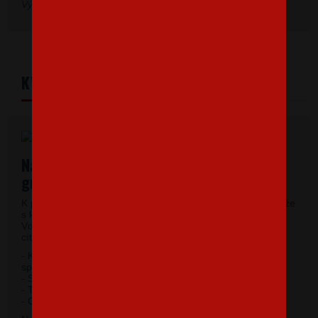
Výrobná tolerancia môže byť ± 5 %.
KVALITNÝ MATERIÁL
Najkvalitnejšie pánske tričká vysokej
gramáže
K potlači využívame kvalitné pánske tričká vysokej gramáže
s krátkym rukávom a moderným okrúhlym výstrihom.
Vďaka 100% materiálu bavlny sa budete pri jeho nosení
cítiť príjemne.
- Kvalitný priekrčník s prídavkom 5% elastanu so
spevňujúcou ramennou páskou.
- Silikónová úprava úpletu.
- Trup po stranách bez švov.
2
- Gramáž 185 g / m
.