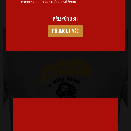
cookies podľa vlastného uváženia.
PŘIZPŮSOBIT
PŘIJMOUT VŠE