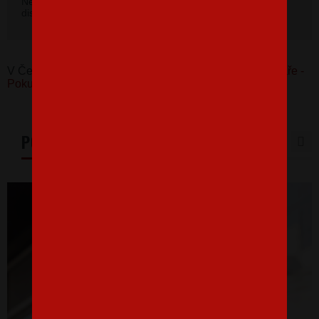
Nevybrali ste si farbu v základnej ponuke? Máme k
dispozícii 41 odtieňov. Napíšte na
info@bezvatriko.cz
.
V Česku koupíte tento produkt zde:
Tričko pro elektrikáře -
Pokud tancuju a nehraje hudba, vypněte jistič
PODOBNÉ PRODUKTY