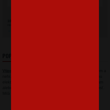
100 %
zákazníkov odporúča náš obchod (z
392 recenzií
recenzií).
Prezrieť hodnotenie na Heureka.sk
POPIS
Vtipné tričko
s potlačou pre elektrikárov
"Ak tancujem a
nehrá hudba, vypnite hlavný istič" urobí radosť každému
elektrikárovi. Tričko bude skvelé ako darček k Vianociam
alebo narodeninám, alebo jednoducho len tak pre radosť.
Milá kostra na tričku rozosmeje.