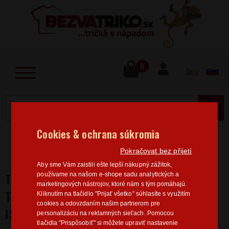
lose
u
0
MENU
Cookies & ochrana súkromia
Home
>
Povolanie
Elektrikář
Tričko pre
Pokračovat bez přijetí
elektrikárov - Ak tancujem a nehrá hudba, vypnite istič
Aby sme Vám zaistili ešte lepší nákupný zážitok,
TRIČKO PRE ELEKTRIKÁROV - AK
používame na našom e-shope sadu analytických a
marketingových nástrojov, ktoré nám s tým pomáhajú.
TANCUJEM A NEHRÁ HUDBA, VYPNITE
Kliknutím na tlačidlo "Prijať všetko" súhlasíte s využitím
cookies a odovzdaním našim partnerom pre
ISTIČ
personalizáciu na reklamných sieťach. Pomocou
tlačidla "Prispôsobiť" si môžete upraviť nastavenie