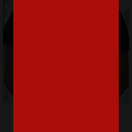
Tričko pre elektrikára - Hodinová sadzba
16,07 €