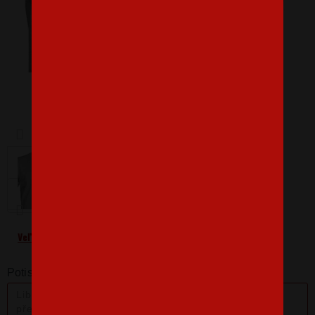
Barva
Velikost
L
Veľkostná tabuľka
Potisk zadní strany + 100 Kč: