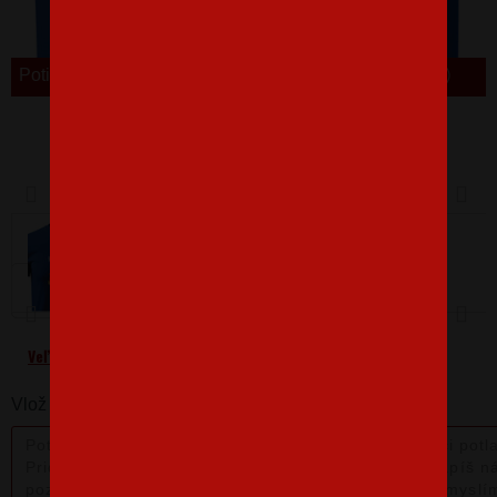
Potisk je také k dispozici v SK
Barva
Velikost
110 cm/4 roky
Veľkostná tabuľka
Vlož nám poznámku k produktu: