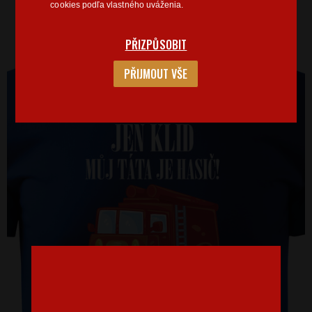
cookies podľa vlastného uváženia.
PŘIZPŮSOBIT
PŘIJMOUT VŠE