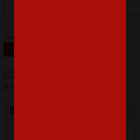
14,46 €
-
+
Cena
VLOŽIŤ DO KOŠÍKA
Produkty pro vás vyrábíme! Doba dodání je 3-5
pracovních dní.
Kedy bude doručené?
Overené našimi zákazníkmi
"Som veľmi spokojná, tričko, ktoré,som
objednala vnúčikovi je nádherné aj kvalita