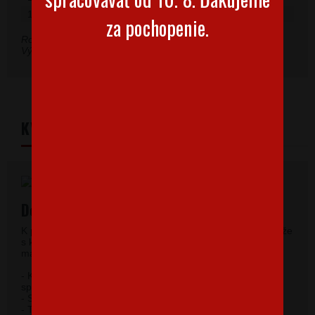
158 (12 rokov)
44
64
za pochopenie.
Rozmery sú uvedené v cm.
Výrobná tolerancia môže byť ± 5 %.
KVALITNÝ MATERIÁL
Detské tričko s krátkym rukávom
K potlači využívame kvalitné detské tričká strednej gramáže
s krátkym rukávom a okrúhlym výstrihom. Vďaka 100%
materiálu bavlny sa budete pri jeho nosení cítiť príjemne.
- Kvalitný priekrčník s prídavkom 5 % elastanu so
spevňujúcou ramennou páskou.
- Silikónová úprava úpletu.
- Trup po stranách bez švov.