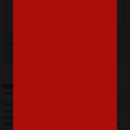
výborná, rýchle vybavenie objednávky aj
doručenie rýchle, super. Ďakujem a prajem
veľa spokojných zákazníkov."
Ověřeno zákazníky před 11 měsíci
100 %
zákazníkov odporúča náš obchod (z
392 recenzií
recenzií).
Prezrieť hodnotenie na Heureka.sk
POPIS
Ďalšie
tričko
pre
všetkých malých hasičov
z produkcie
bezvatriko
!
Tričko
s
hasičským
autom
a
potlačou
"
Len
pokoj
, môj
otec je
hasič
"
urobí
radosť
každému
zapálenému
prckovi
.
Tričko
vhodné
do každej
hasičskej