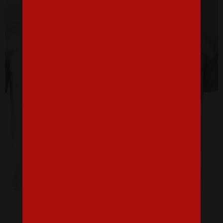
Detské tričko Keď vyrastiem budem hasič ako otecko