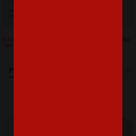
2
- Gramáž 160 g/m
.
Nevybrali ste si farbu v základnej ponuke? Máme k
dispozícii 14 odtieňov. Napíšte na
info@bezvatriko.cz
.
V Česku koupíte tento produkt zde:
Dětské hasičské tričko
"Jen klid, můj táta je hasič"
PODOBNÉ PRODUKTY