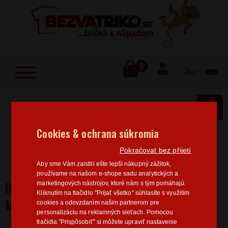
lose
u
0
MENU
Cookies & ochrana súkromia
Home
>
Povolanie
Hasič
Dětská hasičská trička
Pokračovat bez přijetí
Detské hasičské tričko "Len pokoj, môj otec je
Aby sme Vám zaistili ešte lepší nákupný zážitok,
hasič"
používame na našom e-shope sadu analytických a
DETSKÉ HASIČSKÉ TRIČKO "LEN POKOJ,
marketingových nástrojov, ktoré nám s tým pomáhajú.
Kliknutím na tlačidlo "Prijať všetko" súhlasíte s využitím
MÔJ OTEC JE HASIČ"
cookies a odovzdaním našim partnerom pre
personalizáciu na reklamných sieťach. Pomocou
tlačidla "Prispôsobiť" si môžete upraviť nastavenie