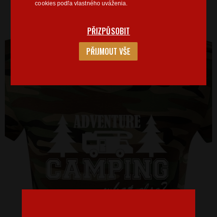
cookies podľa vlastného uváženia.
PŘIZPŮSOBIT
PŘIJMOUT VŠE