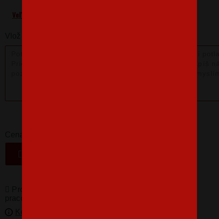
Veľkostná tabuľka
Vlož nám poznámku k produktu:
18,08 €
-
+
Cena
VLOŽIŤ DO KOŠÍKA
Produkty pro vás vyrábíme! Doba dodání je 3-5
pracovních dní.
Kedy bude doručené?