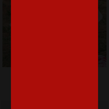
Dámske tričko Hory volajú musím ísť
16,07 €
Doprava