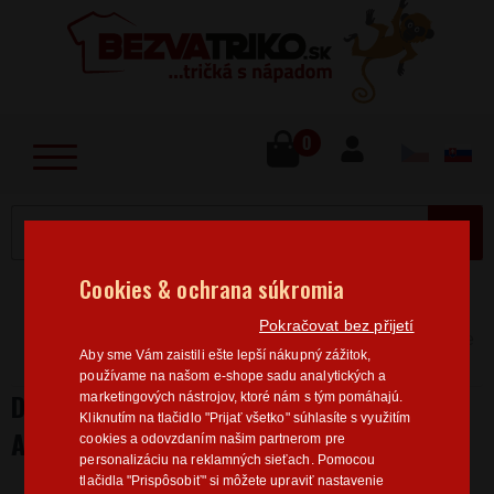
lose
u
0
MENU
Cookies & ochrana súkromia
Home
>
Hobby
Cestovanie
Dámske tričká
Pokračovat bez přijetí
Cestovanie
Dámske tričko s karavanom - Adventure
Aby sme Vám zaistili ešte lepší nákupný zážitok,
Camping
používame na našom e-shope sadu analytických a
DÁMSKE TRIČKO S KARAVANOM -
marketingových nástrojov, ktoré nám s tým pomáhajú.
Kliknutím na tlačidlo "Prijať všetko" súhlasíte s využitím
ADVENTURE CAMPING
cookies a odovzdaním našim partnerom pre
personalizáciu na reklamných sieťach. Pomocou
tlačidla "Prispôsobiť" si môžete upraviť nastavenie