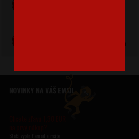
ZADARMO
Poštovné
pri nákupe nad
od 3,2 €
42 €
Poctivá ručná
Tlačíme na
výroba v Česku
kvalitný textil
NOVINKY NA VÁŠ EMAIL
Chcete zľavu 1,30 EUR
na prvý nákup?
Stačí vyplniť email a máte