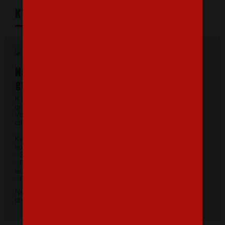
KVALITNÝ MATERIÁL
Najkvalitnejšie dámske tričká vysokej
gramáže.
K potlači využívame kvalitné dámske tričká vysokej
gramáže s veľmi krátkym rukávom a okrúhlym výstrihom.
Vďaka 100% materiálu bavlny sa budete pri jeho nosení
cítiť príjemne.
Kvalitný priekrčník s prídavkom 5 % elastanu so
spevňujúcou ramennou páskou.
- Silikónová úprava zaisťuje mäkký a splývavý omak.
- Priliehavý strih do hĺbky boku zvýrazňujúce dámsku
siluetu.
2
- Gramáž 185 g/m
.
Nevybrali ste si farbu v základnej ponuke? Máme k
dispozícii 41 odtieňov. Napíšte na
info@bezvatriko.cz
.