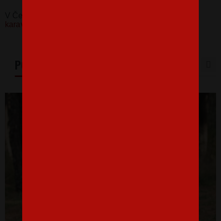
V Česku koupíte tento produkt zde:
Dámské tričko s
karavanem - Adventure Camping
PODOBNÉ PRODUKTY