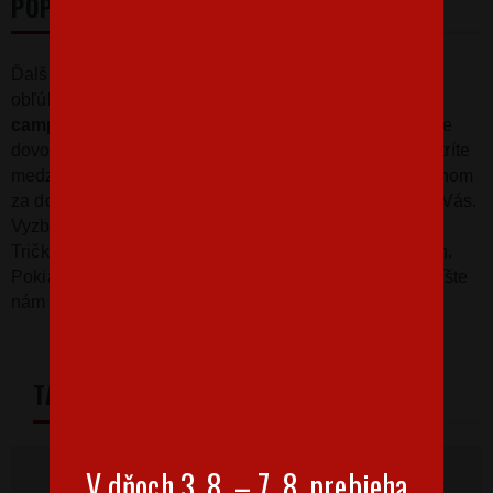
POPIS
Ďalšie tričko v našej ponuke patrí medzi
obľúbené
cestovateľské motívy.
Potlač
Adventure
camping what else?
jednoznačne našepká, ako trávite
dovolenku. Ako inak než s karavanom. Pokiaľ aj vy patríte
medzi nadšencov, ktorí čo to len ide vyrážajú s karavanom
za dobrodružstvom, toto tričko je vyrobené presne pre Vás.
Vyzbrojte celú partiu týmto vtipným tričkom.
Tričko je k dispozícii
v niekoľkých farebných variantách.
Pokiaľ
by ste chceli
inú farbu trička alebo potlače, napíšte
nám na email info@bezvatriko.cz.
TABULKA VELIKOSTÍ
V dňoch 3. 8. – 7. 8. prebieha