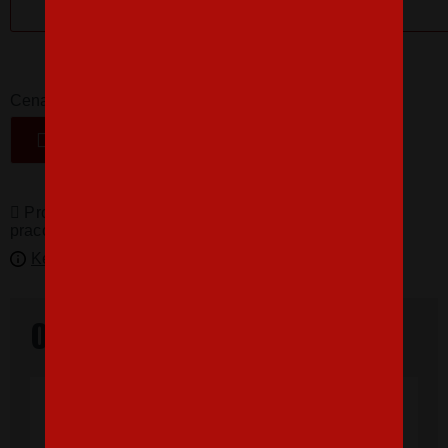
32,18 €
-
+
Cena
VLOŽIŤ DO KOŠÍKA
Produkty pro vás vyrábíme! Doba dodání je 3-5
pracovních dní.
Kedy bude doručené?
Overené našimi zákazníkmi
"Som veľmi spokojná, tričko, ktoré,som
objednala vnúčikovi je nádherné aj kvalita
výborná, rýchle vybavenie objednávky aj