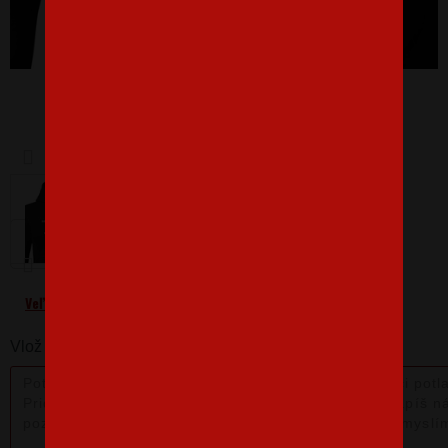
Barva
Velikost
M
Veľkostná tabuľka
Vlož nám poznámku k produktu: