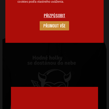
cookies podľa vlastného uváženia.
PŘIZPŮSOBIT
PŘIJMOUT VŠE