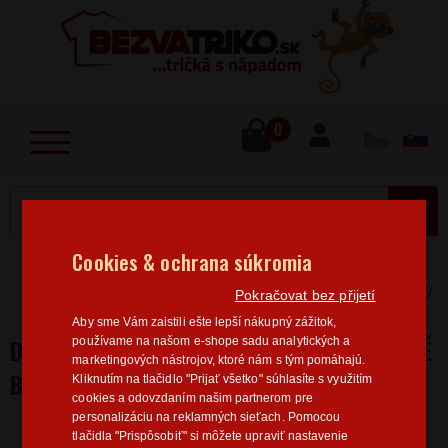
lose
u
0
MENU
Cookies & ochrana súkromia
Home
>
Vtipné motívy
Dámske mikiny Vtipné motívy
Pokračovat bez přijetí
Dámska mikina poslušné, neposlušné baby
Aby sme Vám zaistili ešte lepší nákupný zážitok,
DÁMSKA MIKINA POSLUŠNÉ, NEPOSLUŠNÉ
používame na našom e-shope sadu analytických a
marketingových nástrojov, ktoré nám s tým pomáhajú.
BABY
Kliknutím na tlačidlo "Prijať všetko" súhlasíte s využitím
cookies a odovzdaním našim partnerom pre
personalizáciu na reklamných sieťach. Pomocou
tlačidla "Prispôsobiť" si môžete upraviť nastavenie