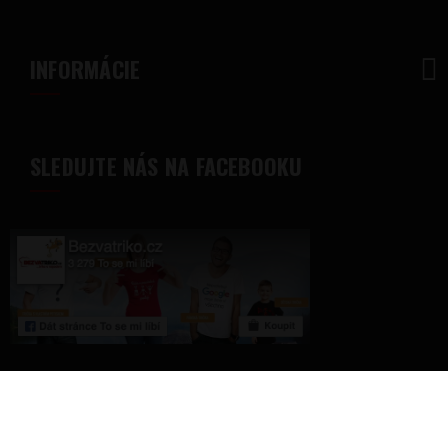
INFORMÁCIE
SLEDUJTE NÁS NA FACEBOOKU
© 2018 - Bezvatriko.sk