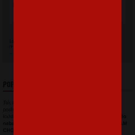
doručenie rýchle, super. Ďakujem a prajem
veľa spokojných zákazníkov."
Ověřeno zákazníky před 11 měsíci
100 %
zákazníkov odporúča náš obchod (z
392 recenzií
recenzií).
Prezrieť hodnotenie na Heureka.sk
POPIS
Tak ako je to teda? Majú chlapi radi
poslušné dievčatá alebo tie nezbedné? No
každopádne pravdou je, že tie
poslušné sa dostanú do
neba a tie nezbedné... ??? NO PREDSA VŠADE, KAM
CHCÚ!
Táto mikina s potlačou bude skvelá pre