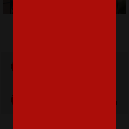
Dámska mikina I´m a limited edition
32,18 €
Doprava
ZADARMO
Poštovné
pri nákupe nad
od 3,2 €
42 €
Poctivá ručná
Tlačíme na
výroba v Česku
kvalitný textil