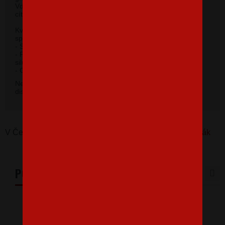
Vďaka 100% materiálu bavlny sa budete pri jeho nosení
cítiť príjemne.
Kvalitný priekrčník s prídavkom 5 % elastanu so
spevňujúcou ramennou páskou.
- Silikónová úprava zaisťuje mäkký a splývavý omak.
- Priliehavý strih do hĺbky boku zvýrazňujúce dámsku
siluetu.
2
- Gramáž 185 g/m
.
Nevybrali ste si farbu v základnej ponuke? Máme k
dispozícii 41 odtieňov. Napíšte na
info@bezvatriko.cz
.
V Česku koupíte tento produkt zde:
Dámské tričko Zadák
PODOBNÉ PRODUKTY