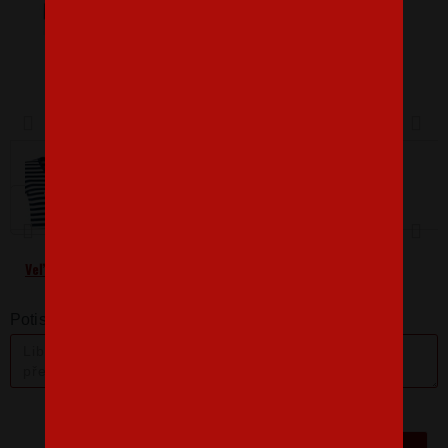
Barva
Velikost
M
Veľkostná tabuľka
Potisk zadní strany + 100 Kč:
-
+