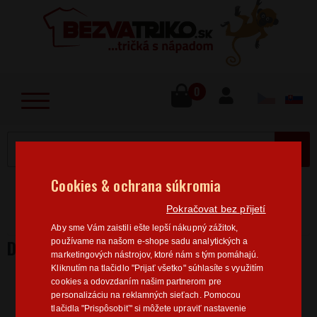
lose
u
0
MENU
Cookies & ochrana súkromia
Home
>
Sport
Vodácká trička
Dámská vodácká
Pokračovat bez přijetí
trička
Dámske tričko Zadák
Aby sme Vám zaistili ešte lepší nákupný zážitok,
DÁMSKE TRIČKO ZADÁK
používame na našom e-shope sadu analytických a
marketingových nástrojov, ktoré nám s tým pomáhajú.
Kliknutím na tlačidlo "Prijať všetko" súhlasíte s využitím
cookies a odovzdaním našim partnerom pre
personalizáciu na reklamných sieťach. Pomocou
tlačidla "Prispôsobiť" si môžete upraviť nastavenie