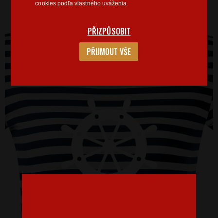
cookies podľa vlastného uváženia.
PŘIZPŮSOBIT
PŘIJMOUT VŠE