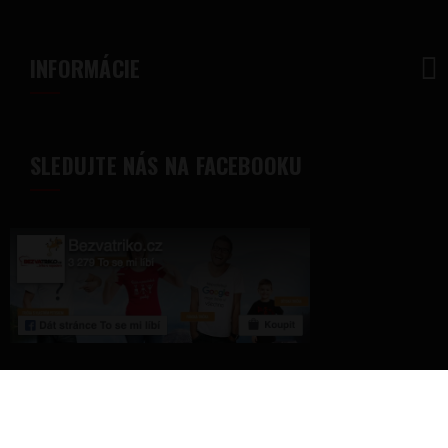
INFORMÁCIE
SLEDUJTE NÁS NA FACEBOOKU
© 2018 - Bezvatriko.sk