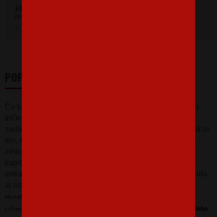
100 %
zákazníkov odporúča náš obchod (z
392 recenzií
recenzií).
Prezrieť hodnotenie na Heureka.sk
POPIS
Čo by to bolo za vodácke tričká, keby v ponuke chýbalo
tričko s
kormidlom pre zadákov.
Že neviete kto je to
zadák? Doporučujeme Vám to rýchlo doštudovať, zadák je
ten, kto sedí v lodi vzadu, dáva príkazy háčikovi a musí
zvládnuť riadenie celej lode. Proste zadák je na lodi
kapitán a cez to nejde vlak. Tričko bude
extra predovšetkým v pruhovanej variante, ale super budú
aj ostatné farby.
Na našom eshope môžete štandardne kúpiť tričko v niekoľkých farbách
s rôznou farbou potlače. Ak však túžite po
inej kombinácii, farbe trička alebo