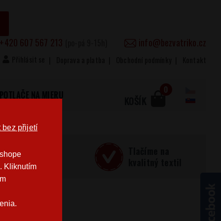
+420 607 567 213
info@bezvatriko.cz
(po-pá 9-15h)
Přihlásit se
Doprava a platba
Obchodní podmínky
Kontakt
0
POTLAČE NA MIERU
KOŠÍK
bez přijetí
učná
Tlačíme na
-shope
Česku
kvalitný textil
. Kliknutím
im
enia.