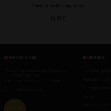
Dámské tričko No touchy touchy!
16,07 €
KONTAKTUJTE NÁS
INFORMÁCIE
Začať konverzáciu cez WhatsApp
Obchodné podm
+420 607 567 213
Veľkostné tabuľk
(V pracovné dni v čase 9:00-15:00)
Doprava a platba
info@bezvatriko.cz
Kontakt
Výmena veľkostí