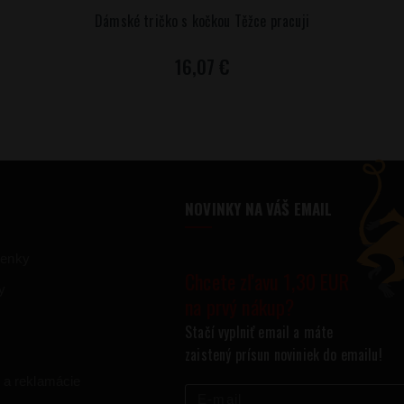
Dámské tričko s kočkou Těžce pracuji
16,07 €
NOVINKY NA VÁŠ EMAIL
ienky
Chcete zľavu 1,30 EUR
y
na prvý nákup?
Stačí vyplniť email a máte
zaistený prísun noviniek do emailu!
 a reklamácie