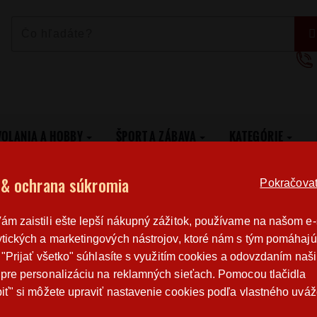
VOLANIA A HOBBY
ŠPORT A ZÁBAVA
KATEGÓRIE
ká trička s kočkou
Dámske tričko s mačkou
 & ochrana súkromia
Pokračovat 
Poštovné
Poctivá r
m zaistili ešte lepší nákupný zážitok, používame na našom e
od 3,2 €
výroba v 
tických a marketingových nástrojov, ktoré nám s tým pomáhajú
o "Prijať všetko" súhlasíte s využitím cookies a odovzdaním naš
pre personalizáciu na reklamných sieťach. Pomocou tlačidla
DÁMSKE TRIČKO S MAČKOU
iť" si môžete upraviť nastavenie cookies podľa vlastného uváž