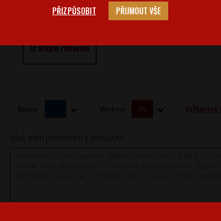
PŘIZPŮSOBIT
PŘIJMOUT VŠE
Dětské tričko
Dámské tričko s
krátkým rukávem
Veľkostná 
Barva
Velikost
XS
Vlož nám poznámku k produktu: