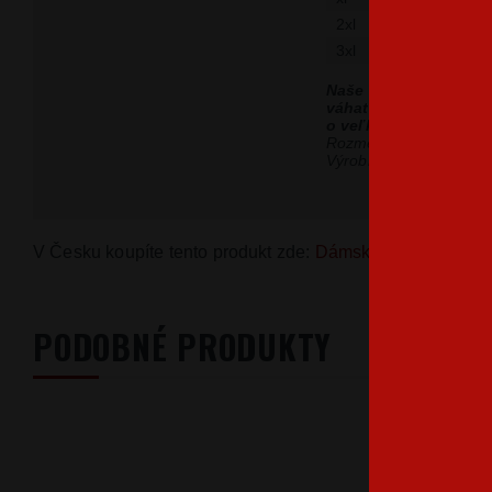
2xl
3xl
Naše dámske tričká s
váhate s veľkosťou,
o veľkosť väčšiu ako
Rozmery sú uvedené v
Výrobná tolerancia môž
V Česku koupíte tento produkt zde:
Dámské tričko s kočk
PODOBNÉ PRODUKTY