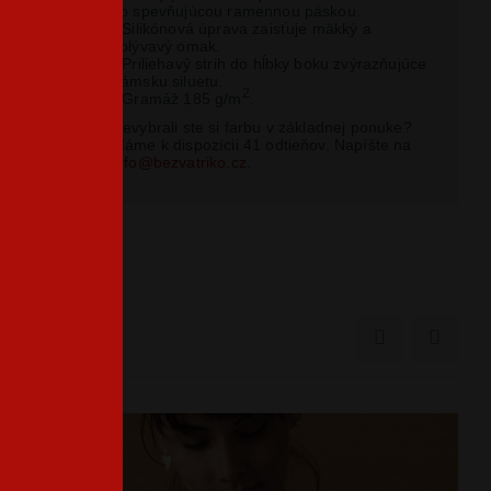
so spevňujúcou ramennou páskou.
- Silikónová úprava zaisťuje mäkký a
splývavý omak.
- Priliehavý strih do hĺbky boku zvýrazňujúce
dámsku siluetu.
2
- Gramáž 185 g/m
.
Nevybrali ste si farbu v základnej ponuke?
Máme k dispozícii 41 odtieňov. Napíšte na
info@bezvatriko.cz
.