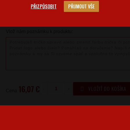
PŘIZPŮSOBIT
PŘIJMOUT VŠE
Veľkostná 
Barva
Velikost
M
Vlož nám poznámku k produktu:
16,07 €
VLOŽIŤ DO KOŠÍKA
-
+
Cena
Produkty pro vás vyrábíme! Doba dodání je 3-5 pracovníc
Kedy bude doručené?