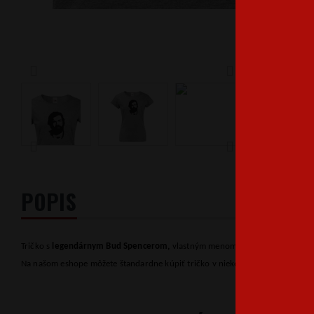
POPIS
Tričko s
legendárnym Bud Spencerom,
vlastným menom Carlo Pedersoli, pre 
Na našom eshope môžete štandardne kúpiť tričko v niekoľkých farbách s rôzn