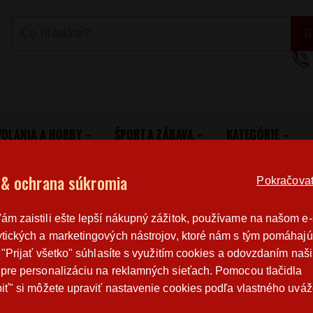
VOLANIA A HOBBY
ŠPORT A ZÁBAVA
KATEGÓRIE
Geek trika
Dámske tričko Bud Spencer
 & ochrana súkromia
Pokračovat 
Poštovné
Poctivá r
m zaistili ešte lepší nákupný zážitok, používame na našom e
od 3,2 €
výroba v 
tických a marketingových nástrojov, ktoré nám s tým pomáhajú
o "Prijať všetko" súhlasíte s využitím cookies a odovzdaním naš
pre personalizáciu na reklamných sieťach. Pomocou tlačidla
DÁMSKE TRIČKO BUD SPENCER
iť" si môžete upraviť nastavenie cookies podľa vlastného uváž