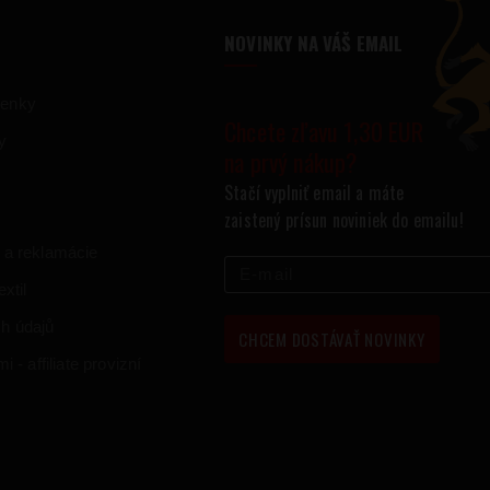
NOVINKY NA VÁŠ EMAIL
ienky
Chcete zľavu 1,30 EUR
y
na prvý nákup?
Stačí vyplniť email a máte
zaistený prísun noviniek do emailu!
 a reklamácie
xtil
h údajů
CHCEM DOSTÁVAŤ NOVINKY
 - affiliate provizní