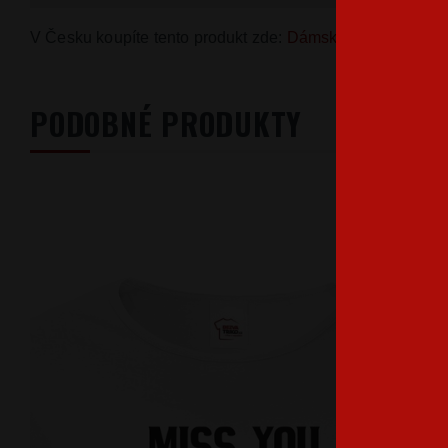
V Česku koupíte tento produkt zde:
Dámské tričko Bud S
PODOBNÉ PRODUKTY