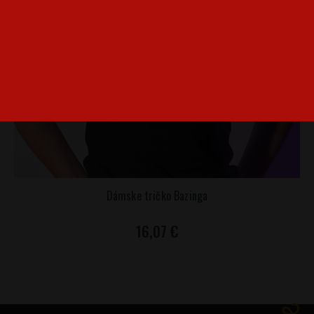
Dámske tričko Bazinga
16,07 €