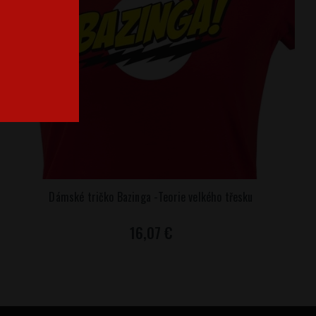
Dámské tričko Bazinga -Teorie velkého třesku
16,07 €