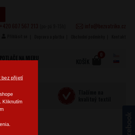
+420 607 567 213
info@bezvatriko.cz
(po-pá 9-15h)
Přihlásit se
Doprava a platba
Obchodní podmínky
Kontakt
0
POTLAČE NA MIERU
KOŠÍK
bez přijetí
učná
Tlačíme na
-shope
Česku
kvalitný textil
. Kliknutím
im
enia.