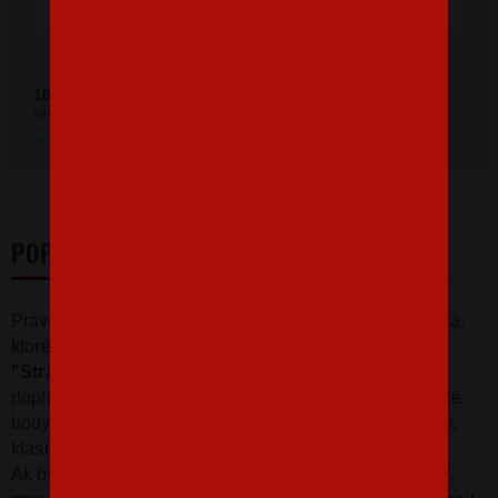
100 %
zákazníkov odporúča náš obchod (z
392 recenzií
recenzií).
Prezrieť hodnotenie na Heureka.sk
POPIS
Práve prichádza do salónu jeden riadne fešácky zvodca,
ktorému žiadna neodolá. :)
Detské body s potlačou
"Strážte si dcéry, prichádzam!
" bude naozaj vtipným
doplnkom šatníku každého malého výmyselníka. Detské
bodyčko môžete kúpiť v dvoch farebných prevedeniach,
klasickom bielom alebo modrom.
Ak by ste chceli potlač akokoľvek upraviť alebo zmeniť,