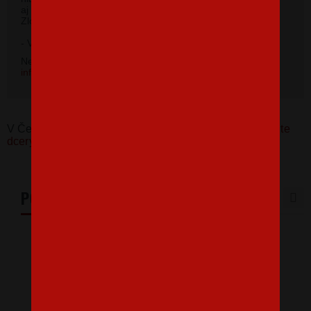
aj pri krku na cvočky. Príjemný a kvalitný materiál.
Zloženie 100% bavlna.
- Vhodné pre celoročné nosenie.
Nevybrali ste si farbu v základnej ponuke? Napíšte na
info@bezvatriko.cz
.
V Česku koupíte tento produkt zde:
Dětské body Hlídejte
dcery
PODOBNÉ PRODUKTY