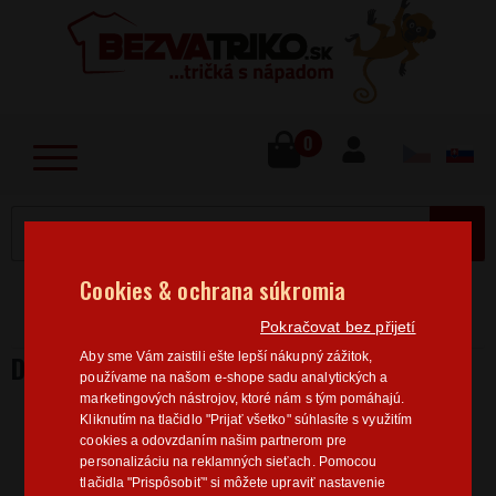
lose
u
0
MENU
Cookies & ochrana súkromia
Home
>
Body
Detské body Strážte si dcéry
Pokračovat bez přijetí
DETSKÉ BODY STRÁŽTE SI DCÉRY
Aby sme Vám zaistili ešte lepší nákupný zážitok,
používame na našom e-shope sadu analytických a
marketingových nástrojov, ktoré nám s tým pomáhajú.
Kliknutím na tlačidlo "Prijať všetko" súhlasíte s využitím
cookies a odovzdaním našim partnerom pre
personalizáciu na reklamných sieťach. Pomocou
tlačidla "Prispôsobiť" si môžete upraviť nastavenie