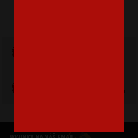
Body Vyzerám ako anjelik ale neposlúcham ako čert
14,46 €
Doprava
ZADARMO
Poštovné
pri nákupe nad
od 3,2 €
42 €
Poctivá ručná
Tlačíme na
výroba v Česku
kvalitný textil
NOVINKY NA VÁŠ EMAIL