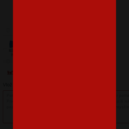
Barva
Velikost
3-6m
Veľkostná tabuľka
Vlož nám poznámku k produktu: