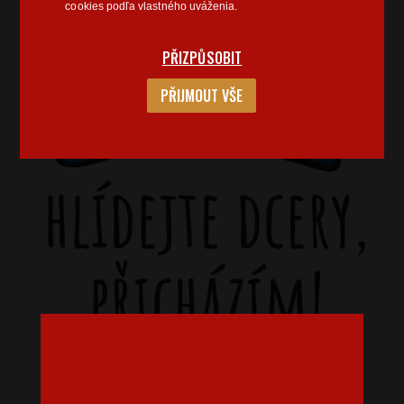
cookies podľa vlastného uváženia.
PŘIZPŮSOBIT
PŘIJMOUT VŠE